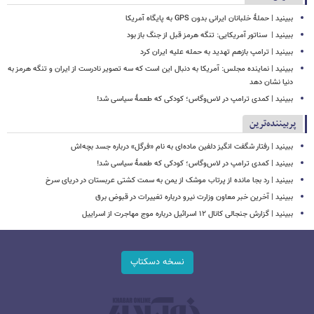
ببینید | حملۀ خلبانان ایرانی بدون GPS به پایگاه آمریکا
ببینید | ‏ سناتور آمریکایی: تنگه هرمز قبل از جنگ باز بود
ببینید | ترامپ بازهم تهدید به حمله علیه ایران کرد
ببینید | نماینده مجلس: آمریکا به دنبال این است که سه تصویر نادرست از ایران و تنگه هرمز به
دنیا نشان دهد
ببینید | کمدی ترامپ در لاس‌وگاس؛ کودکی که طعمۀ سیاسی شد!
پربیننده‌ترین
ببینید | رفتار شگفت انگیز دلفین ماده‌ای به نام «فرگل» درباره جسد بچه‌اش
ببینید | کمدی ترامپ در لاس‌وگاس؛ کودکی که طعمۀ سیاسی شد!
ببینید | رد بجا مانده از پرتاب موشک از یمن به سمت کشتی‌ عربستان در دریای سرخ
ببینید | آخرین خبر معاون وزارت نیرو درباره تغییرات در قبوض برق
ببینید | گزارش جنجالی کانال ۱۲ اسرائیل درباره موج مهاجرت از اسراییل
نسخه دسکتاپ