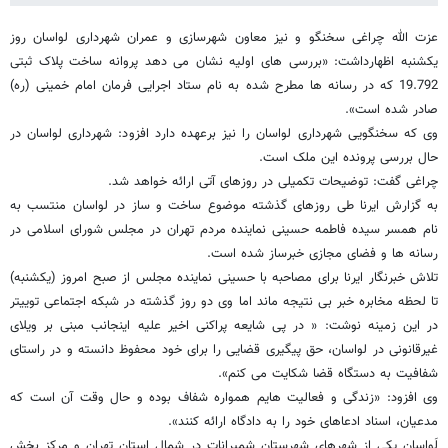
عزت الله چراغی سخنگو و نیز معاون شهرسازی و عمران شهرداری لواسان روز
یکشنبه اظهارداشت: «بررسی های اولیه نشان می دهد پروانه ساخت پلاک ثبتی
19.792 که در رسانه ها مطرح شده به نام ستاد اجرایی فرمان امام خمینی (ره)
صادر شده است».
وی که سخنگویی شهرداری لواسان را نیز برعهده دارد افزود: شهرداری لواسان در
حال بررسی پرونده این ملک است.
چراغی گفت: توضیحات تکمیلی در روزهای آتی ارائه خواهد شد.
به گزارش ایرنا طی روزهای گذشته موضوع ساخت و ساز در لواسان منتسب به
نام همسر سیده فاطمه حسینی نماینده مردم تهران در مجلس شورای اسلامی در
رسانه ها و فضای مجازی خبرساز شده است.
تلاش خبرنگار ایرنا برای مصاحبه با حسینی نماینده مجلس از صبح امروز (یکشنبه)
تا لحظه مخابره خبر بی نتیجه ماند اما وی دو روز گذشته در شبکه اجتماعی توییتر
در این زمینه نوشت: « در پی شایعه پراکنی اخیر علیه اینجانب مبنی بر ویلای
غیرقانونی در لواسان، حق پیگیری قضایی را برای خود محفوظ دانسته و در راستای
شفافیت به دستگاه قضا شکایت می کنم».
وی افزود: «زندگی و فعالیت هایم همواره شفاف بوده و حال وقت آن است که
مدعیان، اسناد ادعاهای خود را به دادگاه ارائه کنند».
لَواسان یکی از شهرهای شهرستان شمیرانات در شمال استان تهران و مرکز بخش