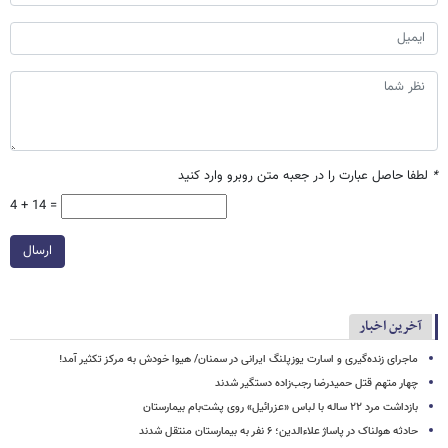
*
لطفا حاصل عبارت را در جعبه متن روبرو وارد کنید
4 + 14 =
ارسال
آخرین اخبار
ماجرای زنده‌گیری و اسارت یوزپلنگ ایرانی در سمنان/ هیوا خودش به مرکز تکثیر آمد!
چهار متهم قتل حمیدرضا رجب‌زاده دستگیر شدند
بازداشت مرد ۲۲ ساله با لباس «عزرائیل» روی پشت‌بام بیمارستان
حادثه هولناک در پاساژ علاءالدین؛ ۶ نفر به بیمارستان منتقل شدند