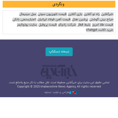
وبگردی
خبرآنلاین
راه نو آنلاین
بازی آنلاین
قیمت تلویزیون سونی
مبل مینیمال
جراح بینی گوشتی
پرشین هتل
قیمت آهن فولاد ایرانیان
اعتبارسنجی بانکی
قیمت طلا امروز
بلیط قطار
شرکت رادوکو
قیمت پروفیل
سایت یوتوتایمز
خرید اکانت chatgpt
نسخه دسکتاپ
تمامی حقوق این سایت برای خبرآنلاین محفوظ است. نقل مطالب با ذکر منبع بلامانع است.
Copyright © 2025 khabaronline News Agancy, All rights reserved
طراحی و تولید: نستوه