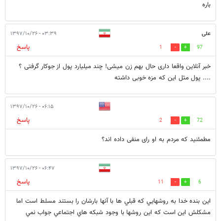
باره
علی
۰۳:۳۹ - ۱۳۹۷/۱۰/۲۶
پاسخ
1
97
خبر آنلاین واقعا داری حال بهم زن میشی! چند میلیارد پول از جوکار گرفتی ؟
.... پول مثل این که مزه خوبی داشته
۰۶:۱۵ - ۱۳۹۷/۱۰/۲۶
پاسخ
2
72
مطمئنید که مردم به او رای منفی داده اند؟
۰۶:۴۷ - ۱۳۹۷/۱۰/۲۶
پاسخ
11
6
اين بنده خدا به روشهايي كه قبلي ها با آنها بارشان را بستند مسلط است اما
مشكلش اين است كه اين روشها با وجود شبكه هاي اجتماعي جواب نمي