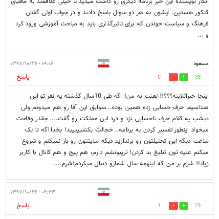
انگار نویسنده این خبر برنامه دیگری رو داشت میدید یا خیلی علاقمند به مافیای
کنکور هستین. ایشون به هر دو سوال پاسخ دادند و در جواب اولی گفتن
فرهنگ و سیاست خوندن که برای تاثیرگذاری باید به مباحث آموزشی ورود کرد
و ...
مسعود
۰۹:۰۶ - ۱۳۹۷/۱۰/۲۶
پاسخ
0
38
اینجا خبرآنلاینه؟؟؟!! لعنت به من! اگه طی 10سال گذشته یه نفر تو این
صداسیما حرف حسابی زده همین بوده.. سوابق این آقا رو هم میدونم ولی
دیشب یه کلام حرف ناحسابی نزد و درد این مملکت رو گفت.... چقدر وقاحت
میخواد اینطور تفسیر کردن یه برنامه.. خجالت بکشییییید! بخدا اگه تا یک
ساعت دیگه این تحلیلتون رو برندارید دیگه سایتتون رو باز نمیکنم و شروع
میکنم علیه تون تبلیغ بد کردن! تریبونشم دارم، هم پیج و هم کانال با کاربر
زیاد!! شرم بر من که اینهمه سال شمارو دنبال میکردم!شرم....
۰۹:۲۳ - ۱۳۹۷/۱۰/۲۶
پاسخ
1
29