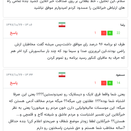
سلام..این تحلیل ، خط بطلانی بر روی صداقت خبر انلاین کشید بنده تمامی راه
های ارتباطی خبرانلاین را مسدود کردم امیدوارم موفق نباشید
رضا
۱۳:۰۶ - ۱۳۹۷/۱۰/۲۶
پاسخ
1
22
طرف تو برنامه ۹۶ درصد رای موافق داشت،پس میشه گفت مخاطبان ازش
راضی بودند،این ابروریزی صدا و سیما بود که چند بار سانسورش کرد اخر هم
که حرف به مافیای کنکور رسید برنامه رو تموم کردن
مسعود
۱۳:۴۴ - ۱۳۹۷/۱۰/۲۶
پاسخ
1
14
یعنی شما واقعا فرق لایک و دیسلایک رو نمیدونستین؟؟؟!! یعنی این صرفا
اشتباه شما بوده؟؟!! عقلتون چی میگه؟؟ میگه مردم مخالف آدمی هستن که
میگه: این موسسات مالیخولیایی دارن خون مردم رو میخورن! یعنی به نظر
خبرآنلاین این تفسیر اشتباست و مردم عاشق و شیفته گاج و قلمچی و...
هستن؟؟ خبرآنلاین لطفا زودتر موضع شفاف و صریحتو اعلام کن! بنده حداقل
7ساله مخاطب شما هستم و حق شنیدن پاسختون رو دارم