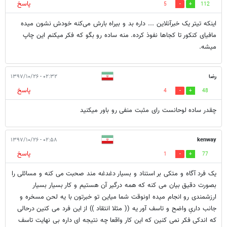
پاسخ
5
112
اینکه تیتر یک خبرآنلاین ... داره بد و بیراه بارش می‌کنه خودش نشون میده
مافیای کنکور تا کجاها نفوذ کرده. منه ساده رو بگو که فکر میکنم این چاپ
میشه.
رضا
۰۲:۳۲ - ۱۳۹۷/۱۰/۲۶
پاسخ
4
48
چقدر ساده لوحانست رای مثبت منفی رو باور میکنید
۰۲:۵۸ - ۱۳۹۷/۱۰/۲۶
kenway
پاسخ
1
77
یک فرد آگاه و متکی بر استناد و بسیار دغدغه مند صحبت می کنه و مسائلی را
بصورت دقیق بیان می کنه که همه درگیر آن هستیم و کار بسیار بسیار
ارزشمندی رو انجام میده اونوقت شما میاین تو خبرتون با یه لحن مسخره و
جانب داریِ واضح و تاسف آور یه (( مثلا انتقاد )) از این فرد می کنین درحالی
که اندکی فکر نمی کنین که این کار واقعا چه نتیجه ای داره بی نهایت تاسف