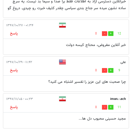
خبرآنلاین دسترسی آزاد به اطلاعات فقط برا صدا و سیما بد نیست. یه سرچ
ساده نشون میده سر جناح بندی سیاسی چقدر کثیف خبرت رو چیدی. دروغ گو
۰۱:۳۴ - ۱۳۹۷/۱۰/۲۷
پاسخ
0
12
خبر آنلاین مغروض، محتاج کیسه دولت
علی
۱۱:۴۲ - ۱۳۹۷/۱۰/۲۹
پاسخ
0
9
چرا صحبت های این عزیز را تفسیر اشتباه می کنید؟
۰۰:۲۳ - ۱۳۹۷/۱۱/۰۵
iman.-.ach
پاسخ
0
11
مجید حسینی محبوب دل ها...