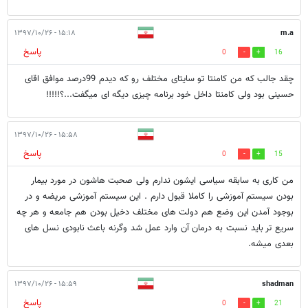
۱۵:۱۸ - ۱۳۹۷/۱۰/۲۶
m.a
پاسخ
0
16
چقد جالب که من کامنتا تو سایتای مختلف رو که دیدم 99درصد موافق اقای
حسینی بود ولی کامنتا داخل خود برنامه چیزی دیگه ای میگفت...؟!!!!!
۱۵:۵۸ - ۱۳۹۷/۱۰/۲۶
پاسخ
0
15
من کاری به سابقه سیاسی ایشون ندارم ولی صحبت هاشون در مورد بیمار
بودن سیستم آموزشی را کاملا قبول دارم . این سیستم آموزشی مریضه و در
بوجود آمدن این وضع هم دولت های مختلف دخیل بودن هم جامعه و هر چه
سریع تر باید نسبت به درمان آن وارد عمل شد وگرنه باعث نابودی نسل های
بعدی میشه.
۱۵:۵۹ - ۱۳۹۷/۱۰/۲۶
shadman
پاسخ
0
21