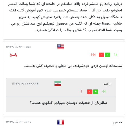
درباره برنامه رو منتشر کرده واقعا متاسفم برا جامعه ای که شما رسالت انتشار
اخبارشو دارید این آقا از فساد سیستم خصوصی سازی توی آموزش گفت اینکه
دانشگاه تبدیل به دکان شده بعدش شما رفتید تبدیلش کردید به سری
حاشیه...ضمنا جمله ای که گفت من محصول تبعیضم اوج صداقتش رو می
رسوند شما البته تعجب گذاشتین..واقعا رقت انگیز هستید
۰۱:۵۰ - ۱۳۹۷/۱۰/۲۶
پاسخ
144
14
متاسفانه ایشان فردی خودشیفته، بی منطق و ضعیف کش هستند.
رامبد
۰۸:۰۹ - ۱۳۹۷/۱۰/۲۷
1
44
منظورتان از ضعیف، دوستان میلیاردر کنکوری هست؟
محسن
۰۲:۱۷ - ۱۳۹۷/۱۰/۲۶