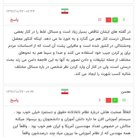
۰۷:۳۴ - ۱۳۹۷/۱۰/۲۶
پاسخ
32
8
در گفته های ایشان تناقض بسیار زیاد است و مسائل غلط را در کنار بعضی
مسائل درست کنار هم می گذارد و به خورد ما می دهد. اینکه کنکور معضل
وحشتناکی در کشور شده است و مافیایی پشت آن است که از احساسات مردم
برای پر کردن جیب خود استفاده می کنند و صدا و سیما هم به نحوهای
مختلف از جمله تبلیغات و دادن تصویر به آنها به این فاجعه دامن می زند بحث
درستی است، ولی در کنار آن وارد کردن نظر شخصی در باره مسائل مختلف
شائبه کسب شهرت را ایجاد می کند.
محسن
۰۷:۴۶ - ۱۳۹۷/۱۰/۲۶
پاسخ
3
43
اتفاقاً صحبت هاش درباره نظام ناعادلانه حقوق و دستمزد خیلی خوب بود .
سیستم آموزشی الان ما داره دانش آموزان و دانشجویان رو بیسواد میکنه
مثالش در خصوص تعداد مهندسین آمریکا و ایران هم خوب بود . واقعاً این
همه مهندس که از نظام آموزشی ما بیرون میاد چند درصدشون واقعاً