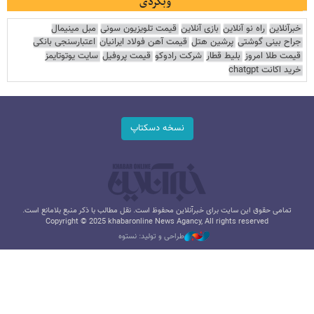
وبگردی
خبرآنلاین
راه نو آنلاین
بازی آنلاین
قیمت تلویزیون سونی
مبل مینیمال
جراح بینی گوشتی
پرشین هتل
قیمت آهن فولاد ایرانیان
اعتبارسنجی بانکی
قیمت طلا امروز
بلیط قطار
شرکت رادوکو
قیمت پروفیل
سایت یوتوتایمز
خرید اکانت chatgpt
نسخه دسکتاپ
تمامی حقوق این سایت برای خبرآنلاین محفوظ است. نقل مطالب با ذکر منبع بلامانع است.
Copyright © 2025 khabaronline News Agancy, All rights reserved
طراحی و تولید: نستوه