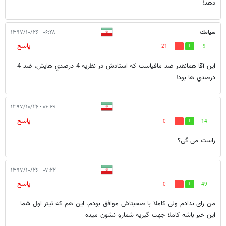
دهد!
سيامك
۰۶:۴۸ - ۱۳۹۷/۱۰/۲۶
پاسخ
21
9
اين آقا همانقدر ضد مافياست كه استادش در نظريه 4 درصدي هايش، ضد 4
درصدي ها بود!
۰۶:۴۹ - ۱۳۹۷/۱۰/۲۶
پاسخ
0
14
راست می گی؟
۰۷:۲۲ - ۱۳۹۷/۱۰/۲۶
پاسخ
0
49
من رای ندادم ولی کاملا با صحبتاش موافق بودم. این هم که تیتر اول شما
این خبر باشه کاملا جهت گیریه شمارو نشون میده