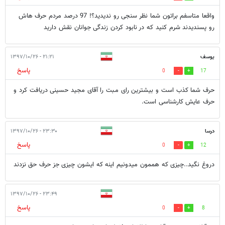
واقعا متاسفم براتون شما نظر سنجی رو ندیدید؟! 97 درصد مردم حرف هاش
رو پسندیدند شرم کنید که در نابود کردن زندگی جوانان نقش دارید
یوسف
۲۱:۲۱ - ۱۳۹۷/۱۰/۲۶
پاسخ
0
17
حرف شما کذب است و بیشترین رای مـبت را آقای مجید حسینی دریافت کرد و
حرف عایش کارشناسی است.
درسا
۲۳:۳۰ - ۱۳۹۷/۱۰/۲۶
پاسخ
0
12
دروغ نگید..چیزی که هممون میدونیم اینه که ایشون چیزی جز حرف حق نزدند
۲۳:۴۹ - ۱۳۹۷/۱۰/۲۶
پاسخ
0
8