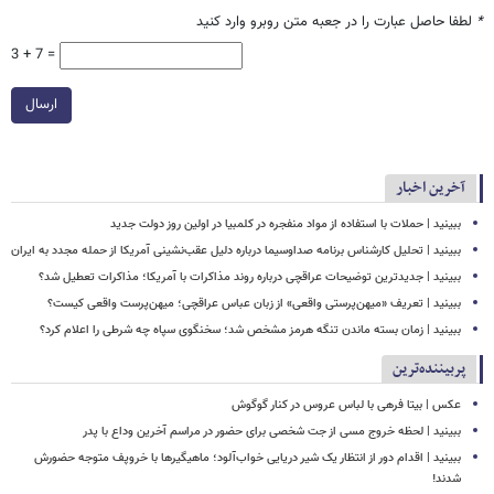
*
لطفا حاصل عبارت را در جعبه متن روبرو وارد کنید
3 + 7 =
ارسال
آخرین اخبار
ببینید | حملات با استفاده از مواد منفجره در کلمبیا در اولین روز دولت جدید
ببینید | تحلیل کارشناس برنامه صداوسیما درباره دلیل عقب‌نشینی آمریکا از حمله مجدد به ایران
ببینید | جدیدترین توضیحات عراقچی درباره روند مذاکرات با آمریکا؛ مذاکرات تعطیل شد؟
ببینید | تعریف «میهن‌پرستی واقعی» از زبان عباس عراقچی؛ میهن‌پرست واقعی کیست؟
ببینید | زمان بسته ماندن تنگه هرمز مشخص شد؛ سخنگوی سپاه چه شرطی را اعلام کرد؟
پربیننده‌ترین
عکس | بیتا فرهی با لباس عروس در کنار گوگوش
ببینید | لحظه خروج مسی از جت شخصی برای حضور در مراسم آخرین وداع با پدر
ببینید | اقدام دور از انتظار یک شیر دریایی خواب‌آلود؛ ماهیگیرها با خروپف متوجه حضورش
شدند!