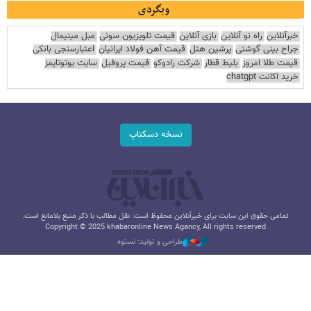
وبگردی
خبرآنلاین
راه نو آنلاین
بازی آنلاین
قیمت تلویزیون سونی
مبل مینیمال
جراح بینی گوشتی
پرشین هتل
قیمت آهن فولاد ایرانیان
اعتبارسنجی بانکی
قیمت طلا امروز
بلیط قطار
شرکت رادوکو
قیمت پروفیل
سایت یوتوتایمز
خرید اکانت chatgpt
نسخه دسکتاپ
تمامی حقوق این سایت برای خبرآنلاین محفوظ است. نقل مطالب با ذکر منبع بلامانع است.
Copyright © 2025 khabaronline News Agancy, All rights reserved
طراحی و تولید: نستوه