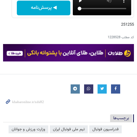
◀ پرسش‌نامه
251255
کد مطلب
1228528
برچسب‌ها
فدراسیون فوتبال
تیم ملی فوتبال ایران
وزارت ورزش و جوانان