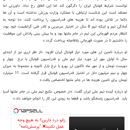
توانست شرایط فوتبال ایران را دگرگون کند اما این اتفاق رخ نداد. داورزنی اما
معتقد است این شکست ارتباطی با عملکرد وزارت ورزش نداشته است و آن ها
دائما در تلاش بوده اند تا هزینه های فدراسیون را پرداخت کنند: «با توجه به
آمادگی تیم و اینکه تیم 8 سال در اختیار سرمربی و کادر فنی گرانقیمت خود بود،
انتظار مردم قهرمانی این تیم در جام ملتها بود و ما پیش بینی پاداش این موفقیت
را داشتیم تا در صورت قهرمانی بلافاصله پرداخت گردد.»
او درباره تامین ارز های مورد نیاز فوتبال ایران افزود: «از نظر ارزی نیز از ابتدای
سال تا اوایل مهر ارز مورد نیاز تیم ملی و فدراسیون فوتبال با نرخ چهار و
دویست تومان و از مهر ماه تاکنون ارز یورو با نرخ بازار ثانویه و مجموعا به میزان
چهار و نیم میلیون دلار در اختیار فدراسیون فوتبال قرار گرفته است. 11 میلیارد
تومان برای تامین هزینه ها در جام ملتها اختصاص یافت.»
او درباره آینده تیم ملی ایران گفت: «در خصوص نتایج تیم ملی در جام ملتها آسیا
باید فدراسیون پاسخگو باشد و قطعا به زودی این کار را انجام خواهد داد.»
زانو درد دارین؟ به هیچ وجه
عمل نکنید❌ "پرسش‌نامه"