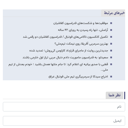
خبرهای مرتبط
موفقیت‌ها و شکست‌های فدراسیون کفاشیان‎
آرامش، تنها راه رسیدن به رویای ۴۲ ساله
تکمیل کلکسیون ناکامی‌های فوتبال / فدراسیون کفاشیان دو رقمی شد
بهترین سرمربی آفریقا روی نیمکت تیم‌ملی؟
جدیدترین روایت از ماجرای قرارداد کارلوس کی‌روش؛ تمدید شده
سعیدلو: به فدراسیون ماموریت دادم دنبال مربی تراز اول خارجی باشند
قطبی با صدور بیانیه ای اعلام کرد: تا جام ملتها همدل باشید ؛ خودم بعدش از تیم
ملی…
اخراج سیدکا از سرمربیگری تیم ملی فوتبال عراق
نظر شما