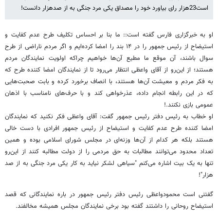
است23هزار رای بیاورد خود را مصداق یکی مرد جنگی به از صدهزار دانست!
او به خبرگزاری فارس گفته است:: ما بنا بر احساس تکلیف طرح عدم کفایت و
استیضاح از رئیس جمهور را در ۱۴ بند را امضا کرده‌ایم و اگر مردم ناراضی از طرح
سوال باشند، آن موقع ما مطیع آن‌ها خواهیم چراکه اولویت نمایندگان مردم
هستند؛ از این‌رو از آقای واعظی انتظار می‌رود تا از نمایندگان امضا کننده طرح که
به فکر مردم و معیشت آن‌ها هستند، با انصاف برخورد کرده و بابت صحبت‌هایی
که در این رابطه انجام داده، عذرخواهی کند و با حرف‌های نامناسب با اذهان
عمومی بازی نکنند.!
او خطاب به رئیس دفتر رئیس جمهور گفت: آقای واعظی فکر نکنید که نمایندگان
امضا کننده طرح عدم کفایت و استیضاح از رئیس جمهور افرادی با دست خالی
هستند بلکه هر کدام از آن‌ها وزنه‌ای در مجلس شورای اسلامی بوده و همین
تعداد محدود می‌توانند مطالبات به حق مردمی را از دولت مطالبه کنند از این‌رو
تنها به یک بیت اشاره می‌کنم "سیاهی لشکر نیاید به کار یکی مرد جنگی به از صد
هزار"!
گفتنی است محمودواعظی رئیس دفتر رئیس جمهور در باره نمایندگانی که قصد
استیضاح روحانی را داشتند گفته بود برخی نمایندگان مجلس همیشه مخالفند.