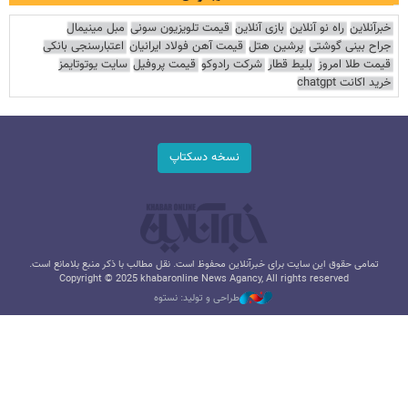
خبرآنلاین
راه نو آنلاین
بازی آنلاین
قیمت تلویزیون سونی
مبل مینیمال
جراح بینی گوشتی
پرشین هتل
قیمت آهن فولاد ایرانیان
اعتبارسنجی بانکی
قیمت طلا امروز
بلیط قطار
شرکت رادوکو
قیمت پروفیل
سایت یوتوتایمز
خرید اکانت chatgpt
نسخه دسکتاپ
تمامی حقوق این سایت برای خبرآنلاین محفوظ است. نقل مطالب با ذکر منبع بلامانع است.
Copyright © 2025 khabaronline News Agancy, All rights reserved
طراحی و تولید: نستوه