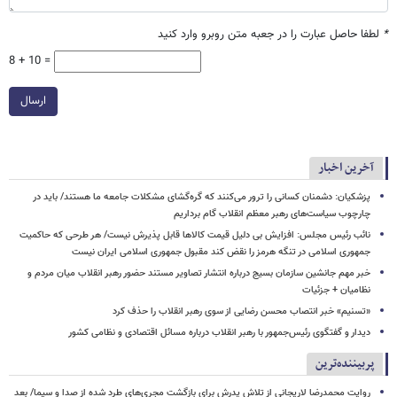
*
لطفا حاصل عبارت را در جعبه متن روبرو وارد کنید
8 + 10 =
ارسال
آخرین اخبار
پزشکیان: دشمنان کسانی را ترور می‌کنند که گره‌گشای مشکلات جامعه ما هستند/ باید در
چارچوب سیاست‌های رهبر معظم انقلاب گام برداریم
نائب رئیس مجلس: افزایش بی دلیل قیمت کالاها قابل پذیرش نیست/ هر طرحی که حاکمیت
جمهوری اسلامی در تنگه هرمز را نقض کند مقبول جمهوری اسلامی ایران نیست
خبر مهم جانشین سازمان بسیج درباره انتشار تصاویر مستند حضور رهبر انقلاب میان مردم و
نظامیان + جزئیات
«تسنیم» خبر انتصاب محسن رضایی از سوی رهبر انقلاب را حذف کرد
دیدار و گفتگوی رئیس‌جمهور با رهبر انقلاب درباره مسائل اقتصادی و نظامی کشور
پربیننده‌ترین
روایت محمدرضا لاریجانی از تلاش پدرش برای بازگشت مجری‌های طرد شده از صدا و سیما/ بعد