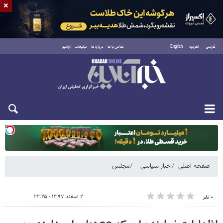
×
فارسی
العربية
English
تماس با ما
درباره ما
تبلیغات
آرشیو
یکشنبه ۱۸ مرداد ۱۴۰۵
صفحه اصلی
اخبار سیاسی
مجلس
۲ اسفند ۱۳۹۷ - ۲۲:۲۵
۰ نفر