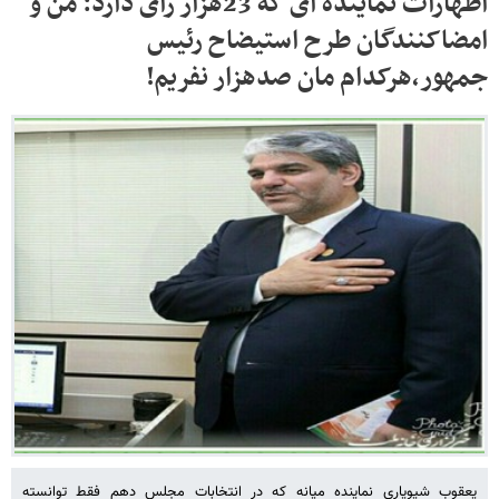
اظهارات نماینده ای که 23هزار رای دارد: من و
امضاکنندگان طرح استیضاح رئیس
جمهور،هرکدام مان صدهزار نفریم!
یعقوب شیویاری نماینده میانه که در انتخابات مجلس دهم فقط توانسته