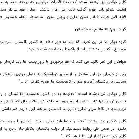
کاربر دیگری نیز نوشته است: "به تعداد قطرات خونهایی که ریخته شده به تعدا
امنیت شونو باید جوری گرفت ثانیه ایی امان نباشند .‌اصلن خود سردار م
قطعا الان جرات آفتابی شدن ندارن و پنهان شدن . ما منتظر انتقام هستیم .خو
گروه دوم؛ التیماتوم به پاکستان
گروه دیگر اما بر این نظرند که باید به طور قاطع به کشور پاکستان التیمات
موضوع واکنشی نداشت باید از پاکستان به لاهه شکایت کرد.
موافقان این نظر تاکید می کنند که هر برخوردی با ترورریست ها باید کارساز بو
یکی از کاربران حل این مشکل را از مسیر دیپلماتیک به عنوان بهترین راهکار 
سیاسی به پاکستان آورد و هم به تروریست ها ضربه نظامی زد ..."
کاربر دیگری نیز نوشته است: "معلومه به دو کشور همسایه افغانستان و پا
نابودی تروریستها نباید منتظر اجازه ورود به خاک انها بمانیم حال که قدرتی
تروریستها در نقاط مرزی ندارن بذارن ما ک میتونیم هم ابزار داریم هم دانش ه
کاربر دیگری نیز نوشته: "حتما و حتما باید خیلی سخت و جدی با تروریس
بگیره. در ضمن طی روابط دیپلماتیک از دولت پاکستان بخاطر پناه دادن به ا
کاری کرد که دیگه از این غلط ها نکنند."