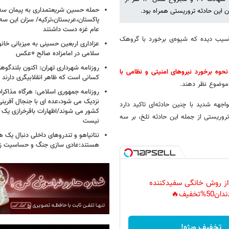
حمله حسین شریعتمداری به پیمان سه 
 این حادثه تروریستی همراه بود.
پاکستان،عربستان،ترکیه/ سزان این سه
عام غزه دست داشتند
آسیب دیده که شیوه‌ی برخورد با گروهک
عزاداری اربعین حسینی به میزبانی خان
سلامی در امامزاده صالح +عکس
روزنامه شهرداری تهران: اکنون بلندگ
حوه برخورد نیروهای امنیتی و نظامی با
کسانی است که ظاهر انقلابیگری دارند
 موضوع نظر دهند.
روزنامه جمهوری اسلامی: هرگاه مذاکرا
نزدیک می شود،عده ای با جنجال آفرینی
هه شدید با چنین حادثه‌ای تاکید دارد
کشور می شوند/اظهارات باقرخرازی یک ا
روریستی از جمله این حادثه تلخ، بر سه
نیست
نتانیاهو و تندروهای داخلی دنبال یک
هستند:عادی سازی جنگ و حساسیت زدا
 از روش خانگی سفیدکننده
دان50%تخفیف🔥
تخفیف ویژه!