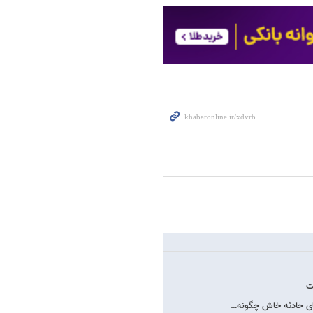
ت
های حادثه خاش چگونه…