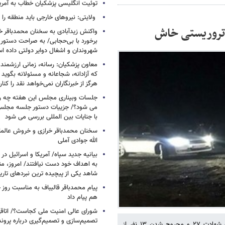
توئیت انگلیسی پزشکیان خطاب به آمریکا
ولایتی: نیروهای خارجی باید منطقه را 
ه تروریستی خاش
واکنش زیدآبادی به سخنان محمدباقر خر
برخورد با بی‌حجابی/ به صراحت دستور 
شهروندان و اشغال دوایر دولتی داده ا
معاون پزشکیان: رسانه، زمانی ارزشمند 
که آزادانه، شجاعانه و مسئولانه بگوید
هرگز از خبرنگاران نمی‌خواهد نقد را کنار
جلسات وبیناری مجلس این هفته چه روز
می شود؟/ جزییات دستور جلسه مجلس/
با جنایات بین المللی بررسی می شود
سخنان محمدباقر خرازی و خروش عالم
الله جوادی آملی
بیانیه جدید سپاه/ آمریکا و اسرائیل در 
به اهداف خود دست نیافتند/ امروز، من
شاهد یکی از پیچیده ترین نبردهای تا
پیام محمدباقر قالیباف به مناسبت روز خ
هم پیام داد
شورای عالی امنیت ملی کجاست؟/ اتاقی
تصمیم‌سازی و تصمیم‌گیری درباره پرو
اقدام تروریستی اخیر گروه جیش الظلم در جاده زاهدان- خاش که منجر به شهادت ۲۷ و مجروح شدن ۱۳ نفر از