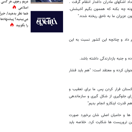
مریم رجوی، هر کسی 
د اشکهای مادران داغدار انتقام گرفت .
اسلامی
یدونه چه بکنه که هممون بگیم آخیشش.
شما نظر بدهید/ خبرآن
ن عزیزان ما به ناحق ریخته شده."
می‌بینید؟ پیشنهادها 
را بگویید
وم داد و چنانچه این کشور نسبت به این
ده و جنبه بازدارندگی داشته باشد.
عنوان کرده و معتقد است: "هم باید فشار
کستان فرار کردن پس ما برای تعقیب و
 برای جلوگیری از شکل گیری و سازماندهی
م قدرت اینکارو انجام بدیم"
ت ها و حامیان اصلی شان برخورد صورت
ین تروریست ها شکایت کرد. خلاصه باید