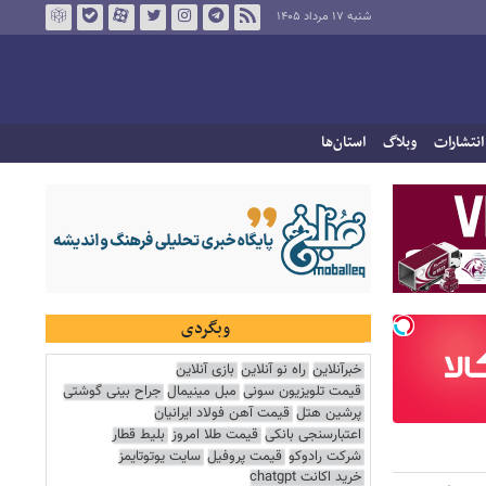
شنبه ۱۷ مرداد ۱۴۰۵
انتشارات
وبلاگ
استان‌ها
وبگردی
خبرآنلاین
راه نو آنلاین
بازی آنلاین
قیمت تلویزیون سونی
مبل مینیمال
جراح بینی گوشتی
پرشین هتل
قیمت آهن فولاد ایرانیان
اعتبارسنجی بانکی
قیمت طلا امروز
بلیط قطار
شرکت رادوکو
قیمت پروفیل
سایت یوتوتایمز
خرید اکانت chatgpt