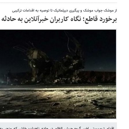
از موشک جواب موشک و پیگیری دیپلماتیک تا توصیه به اقدامات ترکیبی
برخورد قاطع؛ نگاه کاربران خبرآنلاین به حادث