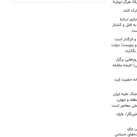
؛ هرگز دوباره!
ترک کنند
ازی درباره
به قتل و کشتار
ست
و اثرگذار است
 و بنویسد/ دولت
 بگذارند
هایی برگزار
 لایحه مقابله
انه حضرت آیت
جنگ علیه ایران
طقه و جهان،
ریخی معاصر است
برنگار/ عارف
 برای
نده‌های حساس