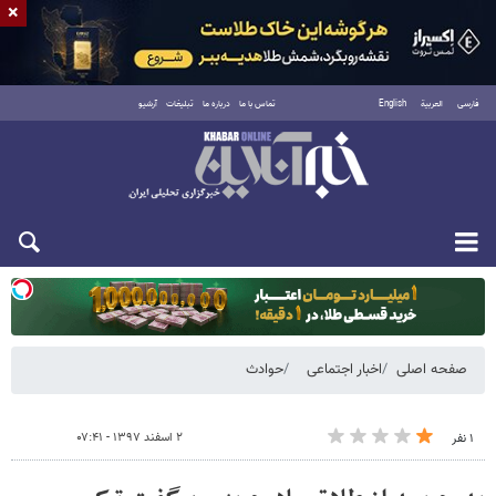
×
فارسی
العربية
English
تماس با ما
درباره ما
تبلیغات
آرشیو
یکشنبه ۱۸ مرداد ۱۴۰۵
صفحه اصلی
اخبار اجتماعی
حوادث
۲ اسفند ۱۳۹۷ - ۰۷:۴۱
۱ نفر