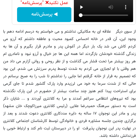
عمل نکنید❌ "پرسش‌نامه"
◀ پرسش‌نامه
از سوی دیگر علاقه ای به مکانیکی نداشتم و می خواستم به درسم ادامه دهم با
وجود این، آن قدر در خانه احساس کمبود محبت و عاطفه داشتم که آرزو می
کردم کاش می شد یک بار دیگر در آغوش پدر و مادرم قرار بگیرم و آن ها به
زندگی گذشته خودشان بازگردند اما همه این ها جز خیال و آرزو نبود و نامادری ام
هر روز بیشتر مرا تحت فشار می گذاشت و از نظر روحی و روانی آزارم می داد من
هم وقتی با او لجبازی می کردم به شدت توسط پدرم سرزنش می شدم. این بود
که تصمیم به فرار از خانه گرفتم اما جایی را نداشتم تا شب را به صبح برسانم در
حالی که از شدت سرما به خود می لرزیدم وارد پارک گلشور شدم تا جای گرمی
برای استراحت پیدا کنم هنوز چند ساعت بیشتر از حضورم در این پارک نگذشته
بود که نیروهای انتظامی سراغم آمدند و مرا به کلانتری آوردند و ... شایان ذکر
است به دستور سرهنگ حمیدرضا علایی (رئیس کلانتری میرزاکوچک خان مشهد)
پدر و مادر این نوجوان ۱۷ ساله به دایره مددکاری کلانتری دعوت شدند و بعد از
برگزاری چندین جلسه مشاوره فردی و خانوادگی توسط کارشناسان اجتماعی کلانتری
در نهایت پدر این نوجوان پذیرفت او را در دبیرستان ثبت نام کند و ارتباط خوبی با
فرزندانش داشته باشد.