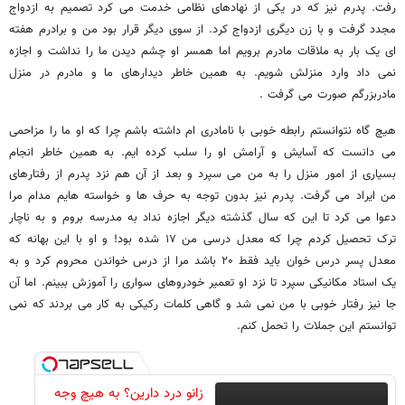
رفت. پدرم نیز که در یکی از نهادهای نظامی خدمت می کرد تصمیم به ازدواج
مجدد گرفت و با زن دیگری ازدواج کرد. از سوی دیگر قرار بود من و برادرم هفته
ای یک بار به ملاقات مادرم برویم اما همسر او چشم دیدن ما را نداشت و اجازه
نمی داد وارد منزلش شویم. به همین خاطر دیدارهای ما و مادرم در منزل
مادربزرگم صورت می گرفت .
هیچ گاه نتوانستم رابطه خوبی با نامادری ام داشته باشم چرا که او ما را مزاحمی
می دانست که آسایش و آرامش او را سلب کرده ایم. به همین خاطر انجام
بسیاری از امور منزل را به من می سپرد و بعد از آن هم نزد پدرم از رفتارهای
من ایراد می گرفت. پدرم نیز بدون توجه به حرف ها و خواسته هایم مدام مرا
دعوا می کرد تا این که سال گذشته دیگر اجازه نداد به مدرسه بروم و به ناچار
ترک تحصیل کردم چرا که معدل درسی من ۱۷ شده بود! و او با این بهانه که
معدل پسر درس خوان باید فقط ۲۰ باشد مرا از درس خواندن محروم کرد و به
یک استاد مکانیکی سپرد تا نزد او تعمیر خودروهای سواری را آموزش ببینم. اما آن
جا نیز رفتار خوبی با من نمی شد و گاهی کلمات رکیکی به کار می بردند که نمی
توانستم این جملات را تحمل کنم.
زانو درد دارین؟ به هیچ وجه