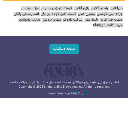
خبرآنلاین
راه نو آنلاین
بازی آنلاین
قیمت تلویزیون سونی
مبل مینیمال
جراح بینی گوشتی
پرشین هتل
قیمت آهن فولاد ایرانیان
اعتبارسنجی بانکی
قیمت طلا امروز
بلیط قطار
شرکت رادوکو
قیمت پروفیل
سایت یوتوتایمز
خرید اکانت chatgpt
نسخه دسکتاپ
تمامی حقوق این سایت برای خبرآنلاین محفوظ است. نقل مطالب با ذکر منبع بلامانع است.
Copyright © 2025 khabaronline News Agancy, All rights reserved
طراحی و تولید: نستوه