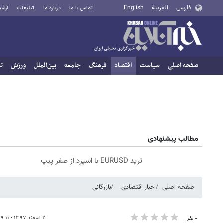
فارسی
العربية
English
تماس با ما
درباره ما
تبلیغات
آرشی
صفحه اصلی
سیاست
اقتصاد
فرهنگ
جامعه
بین‌الملل
ورزش
تا
مطالب پیشنهادی
ترید EURUSD با اسپرد از صفر پیپ
صفحه اصلی
اخبار اقتصادی
بازرگانی
۲ اسفند ۱۳۹۷ - ۰۹:۱۱
۰ نفر