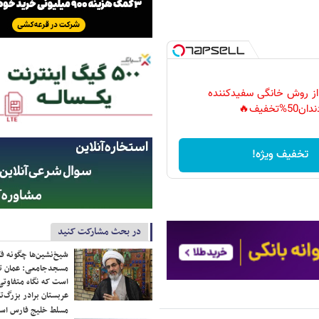
 از روش خانگی سفیدکننده
دان50%تخفیف🔥
تخفیف ویژه!
در بحث مشارکت کنید
شیخ‌نشین‌ها چگونه فک
مسجدجامعی: عمان تن
است که نگاه متفاوتی 
عربستان برادر بزرگ‌
مسلط خلیج فارس ا