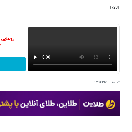
17231
رونمایی
دن
کد مطلب
1234192