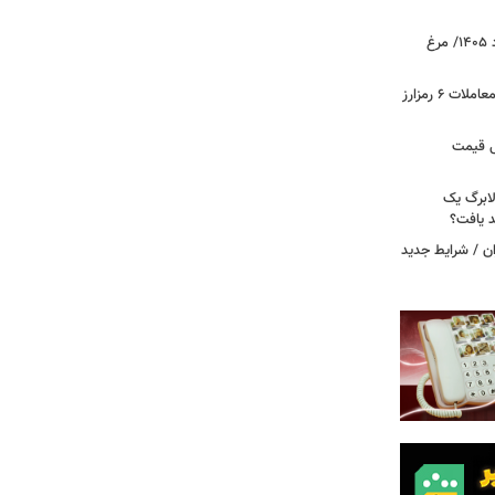
قیمت جدید گوشت مرغ امروز ۱۵ مرداد ۱۴۰۵/ مرغ
آخرین وضعیت بازار رمزارزها در جهان/ معاملات ۶ رمزارز
دول قیمت
لابرگ یک
د یافت؟
ان / شرایط جدید