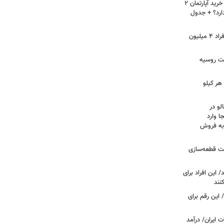
لیست قیمت خرید مسکن در نازی‌آباد/ خرید آپارتمان ۲
دارد؟ + جدول
سرپرستان خانوار بخوانند/ حساب این افراد ۴ میلیون
فت روسیه
هر کیلو
لو در
ا وارد
 به فروش
عت قطعه‌سازی
این افراد برای
 این رقم برای
 ایران/ درآمد