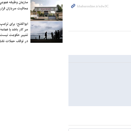
سازمان وظیفه عمومی 
معافیت سربازان فراری
ابوالفتح: برای ترامپ
سر کار باشد یا عمامه/
تغییر حکومت نیست/ 
در توقف حملات نقش