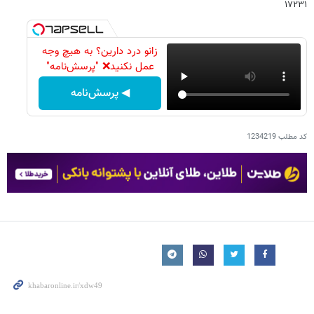
۱۷۲۳۱
زانو درد دارین؟ به هیچ وجه
عمل نکنید❌ "پرسش‌نامه"
◀ پرسش‌نامه
کد مطلب
1234219