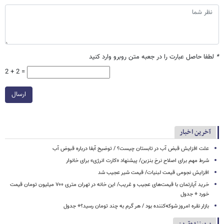
*
لطفا حاصل عبارت را در جعبه متن روبرو وارد کنید
2 + 2 =
ارسال
آخرین اخبار
علت افزایش قبض آب در تابستان چیست؟ / توضیح آبفا درباره قبوض آب
شرط مهم برای اصلاح نرخ بنزین/ پیشنهاد «کارت انرژی» برای خانوار
افزایش نجومی قیمت لبنیات/ قیمت شیر عجیب شد
خرید آپارتمان با قیمت‌های عجیب و غریب/ این خانه در تهران متری ۷۰۰ میلیون تومان قیمت
خورد + جدول
بازار نقره امروز شوکه‌کننده بود / هر گرم به چند تومان رسید؟+ جدول
پربیننده‌ترین