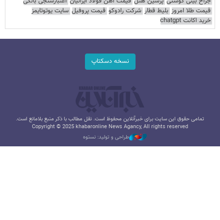
جراح بینی گوشتی
پرشین هتل
قیمت آهن فولاد ایرانیان
اعتبارسنجی بانکی
قیمت طلا امروز
بلیط قطار
شرکت رادوکو
قیمت پروفیل
سایت یوتوتایمز
خرید اکانت chatgpt
نسخه دسکتاپ
تمامی حقوق این سایت برای خبرآنلاین محفوظ است. نقل مطالب با ذکر منبع بلامانع است.
Copyright © 2025 khabaronline News Agancy, All rights reserved
طراحی و تولید: نستوه