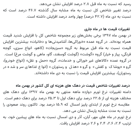
رسید که نسبت به ماه قبل ۲.۸ درصد افزایش نشان می‌دهد.
درصد تغییر شاخص کل نسبت به ماه مشابه سال گذشته ۴۶.۷ درصد است که
نسبت به دی ماه (۴۲.۷ درصد) چهار واحد درصد افزایش داشته است.
تغییرات قیمت ها در ماه جاری
در بهمن ماه ۱۳۹۷ برخی بخش‌های زیر مجموعه شاخص کل با افزایش شدید قیمت
همراه بوده‌اند. در گروه عمده «خوراکی‌ها، آشامیدنی‌ها و دخانیات» بیشترین افزایش
قیمت نسبت به ماه قبل مربوط به گروه «سبزیجات» (کاهو، انواع سبزی، گوجه
فرنگی، پیاز و خیار) گروه «گوشت» (گوشت گوسفند، گاو، ماهی و گوشت مرغ) است.
در گروه عمده «کالاهای غیر خوراکی و خدمات»، گروه «حمل و نقل» (انواع خودرو)،
گروه «پوشاک و کفش» و گروه «هتل و رستوران» (انواع غذاهای سرو شده در
رستوران)، بیشترین افزایش قیمت را نسبت به دی ماه داشته‌اند.
درصد تغییرات شاخص قیمت در دهک های هزینه ای کل کشور در بهمن ماه
دامنه تغییرات نرخ تورم دوازده ماهه منتهی به بهمن ماه ١٣٩٧ برای دهک های
مختلف هزینه ای از ۲۲.۵ درصد برای دهک اول تا ۲۵.۳ درصد برای دهک دهم است.
مقایسه نرخ تورم از ابتدای پاییز امسال که ۱۵.۹ درصد بود. تاکنون روند صعودی را
نسبت به مدت مشابه پارسال نشان می دهد.
نرخ تورم در ماه های مهر، آبان، آذر و دی امسال نسبت به ماه های پیشین خود، به
ترتیب ۲.۴، ۲.۶، ۲.۴ و ۲.۶ درصد افزایش یافت.