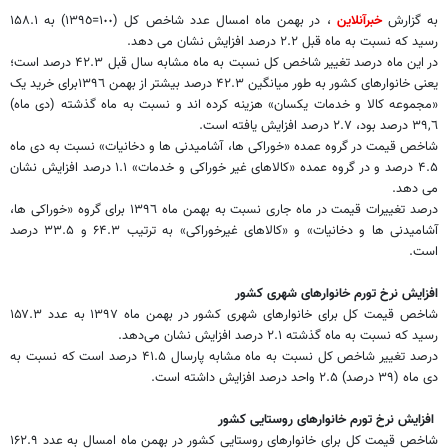
به گزارش
خبرآنلاین
، در بهمن ماه امسال عدد شاخص کل (١٠٠=١٣٩٥) به ۱۵۸.۱
رسید که نسبت به ماه قبل ٢.٢ درصد افزایش نشان می دهد.
در این ماه درصد تغییر شاخص کل نسبت به ماه مشابه سال قبل ۴۲.۳ درصد است؛
یعنی خانوارهای کشور به طور میانگین ۴۲.۳ درصد بیشتر از بهمن ١٣٩٦برای خرید یک
«مجموعه کالا و خدمات یکسان» هزینه کرده ‌اند و نسبت به ماه گذشته (دی ماه)
٣٩,٦ درصد بود، ۲.۷ درصد افزایش یافته است.
شاخص قیمت در گروه عمده «خوراکی ها، آشامیدنی ها و دخانیات» نسبت به دی ماه
۴.۵ درصد و در گروه عمده «کالاهای غیر خوراکی و خدمات» ۱.۱ درصد افزایش نشان
می دهد.
درصد تغییرات قیمت در ماه جاری نسبت به بهمن ماه ١٣٩٦ برای گروه «خوراکی ها،
آشامیدنی ها و دخانیات» و «کالاهای غیرخوراکی» به ترتیب ۶۴.۳ و ۳۳.۵ درصد
است.
افزایش نرخ تورم خانوارهای شهری کشور
شاخص قیمت کل برای خانوارهای شهری کشور در بهمن ماه ١٣٩٧ به عدد ۱۵۷.۳
رسید که نسبت به ماه گذشته ٢.١ درصد افزایش نشان می‌دهد.
درصد تغییر شاخص کل نسبت به ماه مشابه پارسال ۴۱.۵ درصد است که نسبت به
دی ماه (۳۹ درصد) ۲.۵ واحد درصد افزایش داشته است.
افزایش نرخ تورم خانوارهای روستایی کشور
شاخص قیمت کل برای خانوارهای روستایی کشور در بهمن ماه امسال به عدد ۱۶۲.۹