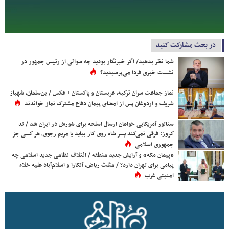
در بحث مشارکت کنید
شما نظر بدهید/ اگر خبرنگار بودید چه سوالی از رئیس جمهور در
نشست خبری فردا می‌پرسیدید؟
نماز جماعت سران ترکیه، عربستان و پاکستان + عکس / بن‌سلمان، شهباز
شریف و اردوغان پس از امضای پیمان دفاع مشترک نماز خواندند
سناتور آمریکایی خواهان ارسال اسلحه برای شورش در ایران شد / تد
کروز: فرقی نمی‌کند پسر شاه روی کار بیاید یا مریم رجوی، هر کسی جز
جمهوری اسلامی
«پیمان مکه» و آرایش جدید منطقه / ائتلاف نظامی جدید اسلامی چه
پیامی برای تهران دارد؟ / مثلث ریاض، آنکارا و اسلام‌آباد علیه خلاء
امنیتی غرب