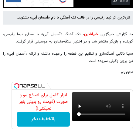
03:16
Play
Mute
Settings
PIP
Enter
fulls
تازه‌ترین اثر نیما رئیسی را در قالب تک آهنگی با نام «آسمان آبی» بشنوید.
به گزارش خبرگزاری
خبرآنلاین
، تک آهنگ «آسمان آبی» با صدای نیما رئیسی،
گوینده و بازیگر منتشر شد و در اختیار علاقه‌مندان به موسیقی قرار گرفت.
سینا ذکایی آهنگسازی و تنظیم این قطعه را برعهده داشته و ترانه «آسمان آبی» را
نیز پرویز وکیلی سروده است.
۵۷۲۴۳
ابزار کامل برای اصلاح مو و
صورت (قیمت رو ببینی باور
نمیکنی!)
باتخفیف بخر