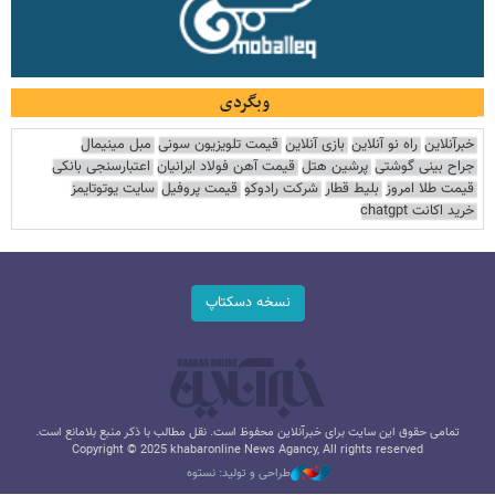
وبگردی
خبرآنلاین
راه نو آنلاین
بازی آنلاین
قیمت تلویزیون سونی
مبل مینیمال
جراح بینی گوشتی
پرشین هتل
قیمت آهن فولاد ایرانیان
اعتبارسنجی بانکی
قیمت طلا امروز
بلیط قطار
شرکت رادوکو
قیمت پروفیل
سایت یوتوتایمز
خرید اکانت chatgpt
نسخه دسکتاپ
تمامی حقوق این سایت برای خبرآنلاین محفوظ است. نقل مطالب با ذکر منبع بلامانع است.
Copyright © 2025 khabaronline News Agancy, All rights reserved
طراحی و تولید: نستوه