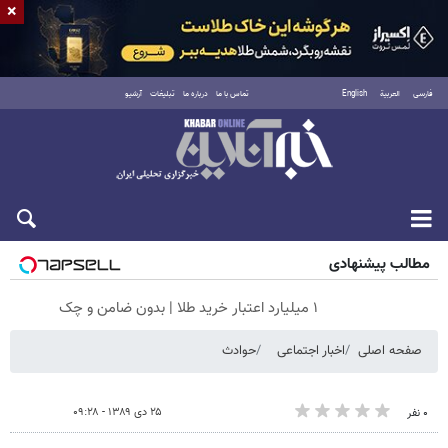
×
فارسی
العربية
English
تماس با ما
درباره ما
تبلیغات
آرشیو
شنبه ۱۷ مرداد ۱۴۰۵
مطالب پیشنهادی
۱ میلیارد اعتبار خرید طلا | بدون ضامن و چک
صفحه اصلی
اخبار اجتماعی
حوادث
۲۵ دی ۱۳۸۹ - ۰۹:۲۸
۰ نفر