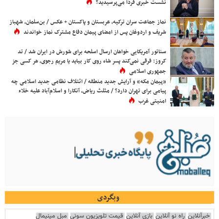
نشست خبری فردا می‌پرسیدید؟
نماز جماعت سران ترکیه، عربستان و پاکستان + عکس / بن‌سلمان، شهباز
شریف و اردوغان پس از امضای پیمان دفاع مشترک نماز خواندند
سناتور آمریکایی خواهان ارسال اسلحه برای شورش در ایران شد / تد
کروز: فرقی نمی‌کند پسر شاه روی کار بیاید یا مریم رجوی، هر کسی جز
جمهوری اسلامی
«پیمان مکه» و آرایش جدید منطقه / ائتلاف نظامی جدید اسلامی چه
پیامی برای تهران دارد؟ / مثلث ریاض، آنکارا و اسلام‌آباد علیه خلاء
امنیتی غرب
وبگردی
خبرآنلاین
راه نو آنلاین
بازی آنلاین
قیمت تلویزیون سونی
مبل مینیمال