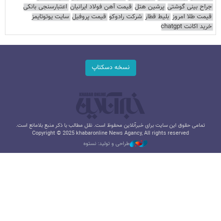
جراح بینی گوشتی
پرشین هتل
قیمت آهن فولاد ایرانیان
اعتبارسنجی بانکی
قیمت طلا امروز
بلیط قطار
شرکت رادوکو
قیمت پروفیل
سایت یوتوتایمز
خرید اکانت chatgpt
نسخه دسکتاپ
تمامی حقوق این سایت برای خبرآنلاین محفوظ است. نقل مطالب با ذکر منبع بلامانع است.
Copyright © 2025 khabaronline News Agancy, All rights reserved
طراحی و تولید: نستوه