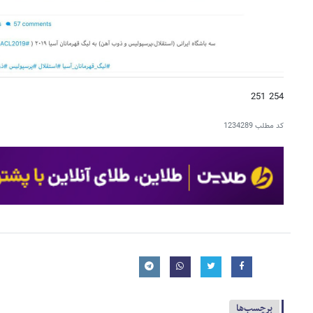
254 251
کد مطلب
1234289
برچسب‌ها