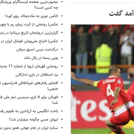
محبوب‌ترین صفحه اینستاگرام ورزشکاران
چه کسی است؟
‌آمد گفت
الکس نوری به مک‌دونالد روی آورد!
عکس| رونمایی از کیت زیبای رم با چهره
گران‌ترین دروازه‌بان تاریخ بریتانیا در زم
عکس| اخراج ملی‌پوش فوتبال ایران در 12 دقیقه!
درگذشت مربی اسبق میلان
وینی رسما در رئال ماند
رونمایی قهرمان اروپا از شماره 11 جدید
برد استقلال در بازی تدارکاتی
افشای رفتارهای غیراخلاقی فدراسیون فو
جنوبی!
فورلان برای 6 بازی سرمربی تیم مل
شد!
باخت انگلیس به آرژانتین به تقویم رفت
لیونل مسی چگونه میلیاردر شد؟
ستاره ایران در جام جهانی هنوز بدون ت