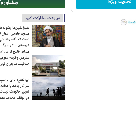
تخفیف ویژه!
در بحث مشارکت کنید
شیخ‌نشین‌ها چگونه فک
مسجدجامعی: عمان تن
است که نگاه متفاوتی 
عربستان برادر بزرگ‌
مسلط خلیج فارس ا
سازمان وظیفه عمومی 
معافیت سربازان فراری
ابوالفتح: برای ترامپ
سر کار باشد یا عمامه/
تغییر حکومت نیست/ 
در توقف حملات نقش