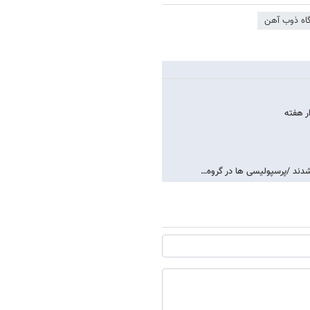
اه ذوب آهن
ر هفته
دند /پرسپولیسی ها در گروه…