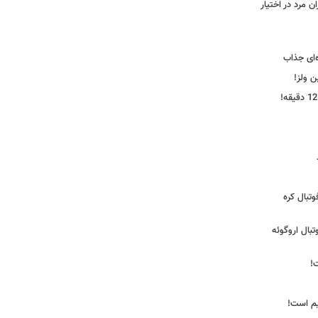
 مرد در اختیار
‌ای جذاب
ین ولز!
تبال کره
ی فوتبال اروگوئه
!
یم است!