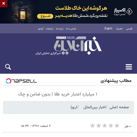
×
فارسی
العربية
English
تماس با ما
درباره ما
تبلیغات
آرشیو
جمعه ۱۶ مرداد ۱۴۰۵
مطالب پیشنهادی
۱ میلیارد اعتبار خرید طلا | بدون ضامن و چک
صفحه اصلی
اخبار بین‌الملل
اروپا
۲ اسفند ۱۳۹۷ - ۱۵:۴۹
۰ نفر