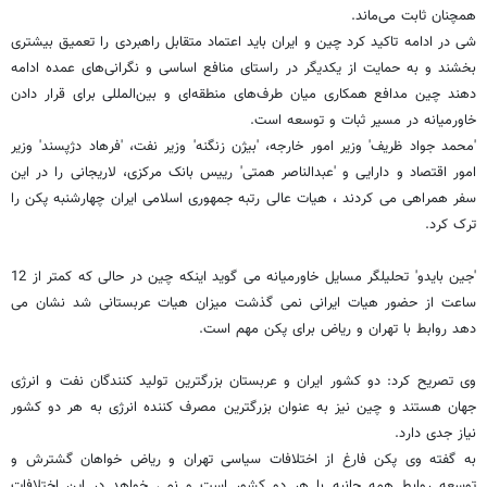
همچنان ثابت می‌ماند.
شی در ادامه تاکید کرد چین و ایران باید اعتماد متقابل راهبردی را تعمیق بیشتری
بخشند و به حمایت از یکدیگر در راستای منافع اساسی و نگرانی‌های عمده ادامه
دهند چین مدافع همکاری میان طرف‌های منطقه‌ای و بین‌المللی برای قرار دادن
خاورمیانه در مسیر ثبات و توسعه است.
'محمد جواد ظریف' وزیر امور خارجه، 'بیژن زنگنه' وزیر نفت، 'فرهاد دژپسند' وزیر
امور اقتصاد و دارایی و 'عبدالناصر همتی' رییس بانک مرکزی، لاریجانی را در این
سفر همراهی می کردند ، هیات عالی رتبه جمهوری اسلامی ایران چهارشنبه پکن را
ترک کرد.
'جین بایدو' تحلیلگر مسایل خاورمیانه می گوید اینکه چین در حالی که کمتر از 12
ساعت از حضور هیات ایرانی نمی گذشت میزان هیات عربستانی شد نشان می
دهد روابط با تهران و ریاض برای پکن مهم است.
وی تصریح کرد: دو کشور ایران و عربستان بزرگترین تولید کنندگان نفت و انرژی
جهان هستند و چین نیز به عنوان بزرگترین مصرف کننده انرژی به هر دو کشور
نیاز جدی دارد.
به گفته وی پکن فارغ از اختلافات سیاسی تهران و ریاض خواهان گشترش و
توسعه روابط همه جانبه با هر دو کشور است و نمی خواهد در این اختلافات