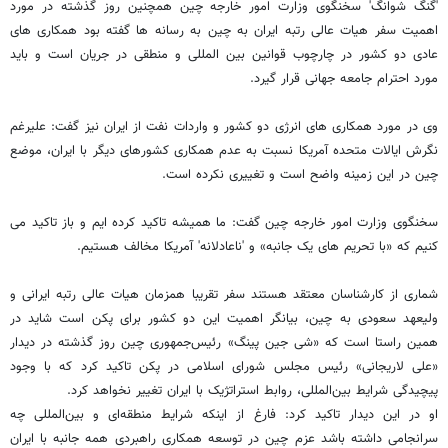
'گنگ شوانگ' سخنگوی وزارت امور خارجه چین همچنین روز گذشته در مورد
اهمیت سفر هیات عالی رتبه ایران به چین به رسانه ها گفته بود همکاری های
عادی دو کشور در چارچوب قوانین بین المللی و منطقی در جریان است و باید
مورد احترام جامعه جهانی قرار گیرد.
وی در مورد همکاری های انرژی دو کشور و واردات نفت از ایران نیز گفت: علیرغم
نگرش ایالات متحده آمریکا نسبت به عدم همکاری کشورهای دیگر با ایران، موضع
چین در این زمینه واضح است و تغییری نکرده است.
سخنگوی وزارت امور خارجه چین گفت: ما همیشه تاکید کرده ایم و باز تاکید می
کنیم که «با تحریم های یک جانبه» و 'ناعادلانه' آمریکا مخالف هستیم.
شماری از کارشناسان معتقد هستند سفر تقریبا همزمان هیات عالی رتبه ایرانی و
ولیعهد سعودی به چین، بیانگر اهمیت این دو کشور برای پکن است شاید در
همین راستا است که «شی جین پینگ» رئیس‌جمهوری چین روز گذشته در دیدار
«علی لاریجانی» رئیس مجلس شورای اسلامی در پکن تاکید کرد که با وجود
پیچیدگی شرایط بین‌المللی، روابط استراتژیک با ایران تغییر نخواهد کرد.
او در این دیدار تاکید کرد: فارغ از اینکه شرایط منطقه‌ای و بین‌المللی چه
سرانجامی داشته باشد عزم چین در توسعه همکاری راهبردی همه جانبه با ایران