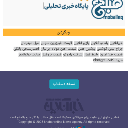
وبگردی
خبرآنلاین
راه نو آنلاین
بازی آنلاین
قیمت تلویزیون سونی
مبل مینیمال
جراح بینی گوشتی
پرشین هتل
قیمت آهن فولاد ایرانیان
اعتبارسنجی بانکی
قیمت طلا امروز
بلیط قطار
شرکت رادوکو
قیمت پروفیل
سایت یوتوتایمز
خرید اکانت chatgpt
نسخه دسکتاپ
تمامی حقوق این سایت برای خبرآنلاین محفوظ است. نقل مطالب با ذکر منبع بلامانع است.
Copyright © 2025 khabaronline News Agancy, All rights reserved