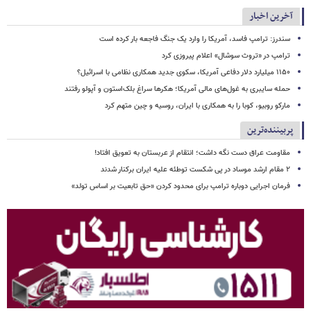
آخرین اخبار
سندرز: ترامپ فاسد، آمریکا را وارد یک جنگ فاجعه بار کرده است
ترامپ در «تروث سوشال» اعلام پیروزی کرد
۱۱۵۰ میلیارد دلار دفاعی آمریکا، سکوی جدید همکاری نظامی با اسرائیل؟
حمله سایبری به غول‌های مالی آمریکا؛ هکرها سراغ بلک‌استون و آپولو رفتند
مارکو روبیو، کوبا را به همکاری با ایران، روسیه و چین متهم کرد
پربیننده‌ترین
مقاومت عراق دست نگه داشت؛ انتقام از عربستان به تعویق افتاد!
۲ مقام‌ ارشد موساد در پی شکست توطئه علیه ایران برکنار شدند
فرمان اجرایی دوباره ترامپ برای محدود کردن «حق تابعیت بر اساس تولد»