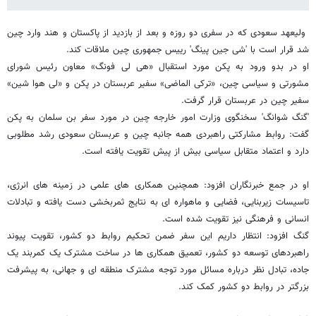
ولیعهد سعودی که در سفری دو روزه و بعد از بازدید از پاکستان و هند وارد چین
شد قرار است با 'شی جین پینگ' رییس جمهوری چین ملاقات کند.
او در بدو ورود به پکن مورد استقبال «هی لی فونگ» معاون رئیس شورای
مشورتی و سیاسی چین، «ترکی الماضی» سفیر عربستان در پکن و «لی هوا شین»
سفیر چین در عربستان قرار گرفت.
'گنگ شوانگ' سخنگوی وزارت امور خارجه چین در مورد سفر بن سلمان به پکن
گفت: روابط مشارکتی راهبردی همه جانبه چین و عربستان سعودی رشد مطلوبی
دارد و اعتماد متقابل سیاسی بیش از پیش تقویت یافته است.
او در جمع خبرنگاران افزود: همچنین همکاری های علمی در زمینه های انرژی،
تاسیسات زیربنایی، فضایی و ماهواره ای به نتایج ثمربخشی دست یافته و تبادلات
انسانی و فرهنگی نیز تقویت شده است.
گنگ افزود: انتظار داریم این سفر ضمن تحکیم روابط دو کشور، تقویت پیوند
راهبردهای توسعه دو کشور، تعمیق همکاری ها در ساخت مشترک یک کمربند یک
جاده، تبادل نظر درباره مسائل مورد توجه مشترک منطقه ای و جهانی، به پیشرفت
بزرگتر در روابط دو کشور کمک کند.