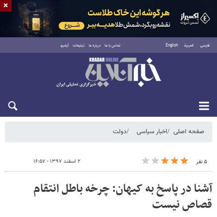
×
فارسی
العربية
English
تماس با ما
درباره ما
تبلیغات
آرشیو
پنجشنبه ۱۵ مرداد ۱۴۰۵
صفحه اصلی
اخبار سیاسی
دولت
۲ اسفند ۱۳۹۷ - ۱۶:۵۷
۵ نفر
آشنا در پاسخ به کیهان: چرخه باطل انتقام
قصاص نیست