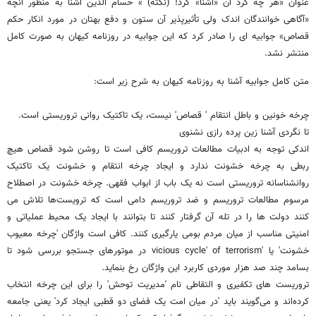
عنوان «هر چه کرد آن «آشنا» کرد! (نکته) » حسام الدین آشنا به منظور آنچه
«آگاهی خوانندگان اندک ولی تأثیرپذیر آن ستون و دفع بهتان در مورد انکار حکم
قصاص» جوابیه ای را صادر کرد که این جوابیه در روزنامه کیهان به صورت کامل
منتشر نشد.
متن کامل جوابیه آشنا به روزنامه کیهان به شرح زیر است:
چرخه خونین و باطل انتقام ' قصاص' نیست، یک تاکتیک روانی تروریستی است.
تا نگردی آشنا زین پرده رازی نشنوی
اندکی توجه به ادبیات مطالعات تروریسم کافی است تا روشن شود قصاص هیچ
ربطی به چرخه خشونت ندارد و ایجاد چرخه انتقام و خشونت یک تاکتیک
روانشناسانه تروریستی است نه یک باب از ابواب فقهی. چرخه خشونت در اصطلاح
مرسوم مطالعات تروریسم و ضد تروریسم دامی است که ترویست‌ها تلاش می
کنند دولت ها را در تله آن گرفتار کنند تا بتوانند با ایجاد یک محیط عملیاتی و
امنیتی مناسب از میان مردم بومی یارگیری کنند. کافی است واژگان 'چرخه معیوب
خشونت' یا 'vicious cycle' of terrorism در موتورهای جستجو بررسی شود تا
بسامد چند صد هزار موردی کاربرد این واژگان رخ بنماید.
تروریست های تکفیری و التقاطی نام 'مدیریت توحش' را برای این چرخه انتخاب
کرده‌اند و می‌گویند باید 'در میان امت یک فضای دو قطبی ایجاد کرد' یعنی جامعه