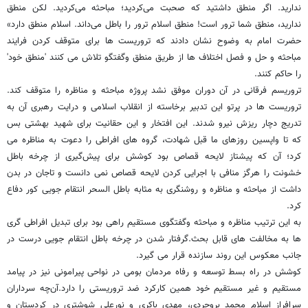
ندارید. اگر منطق داشتید که صحبت می‌کردید؛ مباحثه می‌کردید. لکن منطق
ندارید، منطق شما ترور است! منطق اسلام ترور را باطل می‌داند. اسلام منطق دارد»
حضرت امام به وضوح نشان دادند که تروریست ها برای متوقف کردن فرایند
مباحثه و حل و فصل اختلاف ها از طریق منطق وگفتگو تلاش می کنند 'منطق خود'
را حاکم کنند.
تروریسم فرقانی در آن دوران موفق نشد پروژه مباحثه و مناظره را متوقف کند.
تروریست ها در پرتو این تدبیر برخاسته از انقلاب اسلامی و درایت رهبری آن به
تدریج دچار ریزش نیرو شدند. این افتخار و این حقانیت برای شهید بهشتی بس
که تا واپسین روزهای ما قبل شهادت، گروه های افراطی را دعوت به مناظره می
کرد؛ آن که پیشتاز لایحه قصاص بود کوشش برای پیش‌گیری از چرخه باطل
خشونت را هرگز منافی با اجرایی کردن لایحه قصاص نمی دانست و تاجان در بدن
داشت از مباحثه و مناظره و روشنگری به مثابه باطل السحر انتقام جویی کور دفاع
کرد.
به این ترتیب مناظره و مباحثه وگفتگوی مستقیم راهی بود برای تبدیل افراطی گری
ها به مخالفت های قابل بحث.گرفتار شدن در چرخه باطل انتقام جویی درست در
جانب معکوس این روند سازنده قرار می گیرد.
کوشش در راه بسط توسعه و رفاه مردمان بومی در نواحی پیرامونی نیز در پیامد
مستقیم و غیر مستقیم خود همین کارکرد ضد تروریستی را دارد.آن‌چه سرداران
سرافراز اسلام محمد بروجردی، مهدی باکری و نورعلی شوشتری در کردستان و