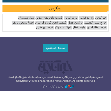
وبگردی
خبرآنلاین
راه نو آنلاین
بازی آنلاین
قیمت تلویزیون سونی
مبل مینیمال
جراح بینی گوشتی
پرشین هتل
قیمت آهن فولاد ایرانیان
اعتبارسنجی بانکی
قیمت طلا امروز
بلیط قطار
شرکت رادوکو
قیمت پروفیل
نسخه دسکتاپ
تمامی حقوق این سایت برای خبرآنلاین محفوظ است. نقل مطالب با ذکر منبع بلامانع است.
Copyright © 2025 khabaronline News Agancy, All rights reserved
طراحی و تولید: نستوه