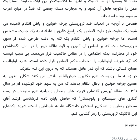
نفساً اِلّا وسعها لها ما کسبت و علیها ما اکتسبت.در این آیات خداوند مسئولیت
عمل را متوجه فاعل آن نمود و به مجازات دسته جمعی که قبلاً در میان اعراب
مرسوم بود خاتمه داد.
قصاص با آن‌چه در ادبیات ضد تروریستی چرخه خونین و باطل انتقام نامیده می
شود یک تفاوت بارز دارد: قصاص یک پاسخ دقیق و عادلانه به یک جنایت مشخص
است، اما چرخه خونین و باطل انتقام یک تله به دقت طراحی شده از سوی
تررویست‌هاست که بر اساس آن آمرین و قوه عاقله ترور با در امان نگه‌داشتن
خود از مجازات، بدنه اجتماعی را در مقابل حاکمیت قرار می‌دهد. بی سبب نیست
که آیه شریف اولوالباب را مخاطب حکم قصاص قرار داده است. شاید اولوالباب
همان کسانی باشند که آن قدر عاقل هستند که به درون این تله نلغزند.
در زمانه ما تروریست های تکفیری جیش‌الظلم تلاش می کنند شکلی مدرن به
همین چرخه خونین و باطل انتقام بدهند که من به سهم خود کوشیده ام در سال
۱۳۹۱ در مقاله‌ 'بررسی گفتمانی فرایند های ارتباطی و بیانیه های تبلیغاتی در بمب
گذاری های سیستان و بلوچستان' که حاصل پایان نامه کارشناسی ارشد آقای
سبحان رضایی و همکاری استادان دانشگاه علامه طباطبایی است، شیوه وکدهای
این تاکتیک تروریستی را رمز گشایی کنم.
۲۱۴۲۱۴
کد مطلب
1234333