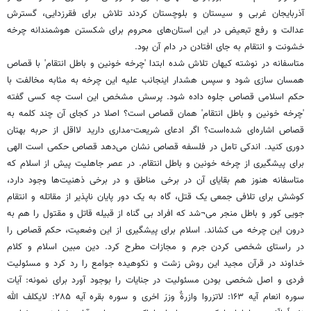
آذربایجان غربی و سیستان و بلوچستان کردند تلاش برای فقرزدایی، گسترش
عدالت و رفع تبعیض در این استان‌های محروم برای شکستن هوشمندانه چرخه
خشونت و انتقام به جای افتادن در دام آن بود.
متاسفانه در نوشته کیهان تلاش شده ابتدا 'چرخه خونین و باطل انتقام' با قصاص
همسان سازی شود و سپس هشدار اینجانب علیه این چرخه به مثابه مخالفت با
حکم اسلامی قصاص جلوه داده شود. پرسش مشخص این است چه کسی گفته
'چرخه خونین و باطل انتقام' همان قصاص است؟ اصلا در کجای آن چند کلمه به
قصاص اشاره‌ای شده‌است؟ اگر ادعای شریعت-مداری دارید لااقل از حربه بهتان
دوری کنید. اندکی تامل در فلسفه قصاص نشان می‌دهد قصاص حکمی است الهی
برای پیشگیری از چرخه خونین و باطل انتقام. در عصر جاهلیت پیش از اسلام که
متاسفانه هنوز هم بقایای آن در برخی مناطق و در برخی ذهنیت‌ها وجود دارد،
کوشش برای تلافی جمعی یک قتل، گاه به یک دور پایان ناپذیر از مقاتله و انتقام
جویی کور و باطل منجر می¬شد که افراد بی گناه از قبیله قاتل و مقتول را هم به
درون این چرخه می کشاند. اسلام برای پیشگیری از این وضعیت، حکم قصاص را
در راستای شخصی کردن جرم و مجازات مطرح کرد. دین مبین اسلام و کلام
خداوند در قرآن مجید این روش زشت و نکوهیده جوامع را رد کرد و مسئولیت
فردی و اصل شخصی بودن مسئولیت در جنایات را بوجود آورد برای نمونه: آیات
سوره انعام آیه ۱۶۳: لاتزروا وازرةٌ وزرَ اخری و سوره بقره آیه ۲۸۵: لایکلف الله