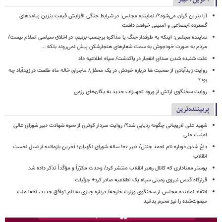
آیا بنزین گران می‌شود؟/ نماینده مجلس: در شرایط جنگی افزایش قیمت بنزین پیامدهای
گسترده اجتماعی و امنیتی خواهد داشت
نماینده مجلس: اینکه به طرفدار جنگ یا مذاکره برچسب بزنیم، در اخلاق سیاسی اسلام نیست/
مردم به صورت خودجوش به سمت شعارهای هنجارشکن پیش نمی‌روند بلکه ...
علت شنیده شدن صدای انفجار در پاکدشت/ سپاه اطلاعیه داد
روایت زیدآبادی از صحبت ها درباره خودش در یک محفل/ ماجرای خاله ماه طلعت در زیدآباد چه
بود؟
روایت سخنگوی ارتش از ورود تجهیزات جدید به یگان‌های رزمی
پربیننده‌ترین
شهید علی لاریجانی چگونه ردیابی شد؟/ روایت سردار کوثری از نحوه شهادت دبیر شورای عالی
امنیت ملی
داغ شدن دوباره نام احمد جنتی/ دبیر ۱۰۰ ساله شورای نگهبان؛ آخرین بازمانده از نسل نخست
انقلاب
پوستر معناداری که کانال رهبر انقلاب منتشر کرد/ وحدت مکرّراً و مؤکّداً تذکر داده شد
قرارگاه قدس نیروی زمینی سپاه یک اطلاعیه صادر کرد+ جزئیات
انتقاد نماینده مجلس از سخنگوی وزارت خارجه/ درباره چیزی به نام توافق جدید، لطفا ملت
مبعوث‌شده را نیز محرم بدانید