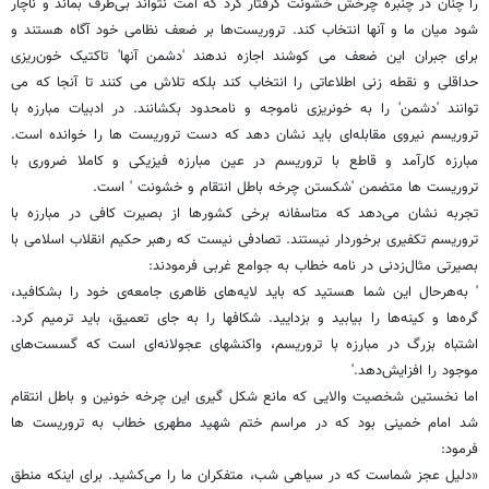
را چنان در چنبره چرخش خشونت گرفتار کرد که امت نتواند بی‌طرف بماند و ناچار
شود میان ما و آنها انتخاب کند. تروریست‌ها بر ضعف نظامی خود آگاه هستند و
برای جبران این ضعف می کوشند اجازه ندهند 'دشمن آنها' تاکتیک خون‌ریزی
حداقلی و نقطه زنی اطلاعاتی را انتخاب کند بلکه تلاش می کنند تا آنجا که می
توانند 'دشمن' را به خونریزی ناموجه و نامحدود بکشانند. در ادبیات مبارزه با
تروریسم نیروی مقابله‌ای باید نشان دهد که دست تروریست ها را خوانده است.
مبارزه کارآمد و قاطع با تروریسم در عین مبارزه فیزیکی و کاملا ضروری با
تروریست ها متضمن 'شکستن چرخه باطل انتقام و خشونت ' است.
تجربه نشان می‌دهد که متاسفانه برخی کشورها از بصیرت کافی در مبارزه با
تروریسم تکفیری برخوردار نیستند. تصادفی نیست که رهبر حکیم انقلاب اسلامی با
بصیرتی مثال‌زدنی در نامه خطاب به جوامع غربی فرمودند:
' به‌هرحال این شما هستید که باید لایه‌های ظاهری جامعه‌ی خود را بشکافید،
گره‌ها و کینه‌ها را بیابید و بزدایید. شکافها را به جای تعمیق، باید ترمیم کرد.
اشتباه بزرگ در مبارزه با تروریسم، واکنشهای عجولانه‌ای است که گسست‌های
موجود را افزایش‌دهد.'
اما نخستین شخصیت والایی که مانع شکل گیری این چرخه خونین و باطل انتقام
شد امام خمینی بود که در مراسم ختم شهید مطهری خطاب به تروریست ها
فرمود:
«دلیل عجز شماست که در سیاهی شب، متفکران ما را می‌کشید. برای اینکه منطق