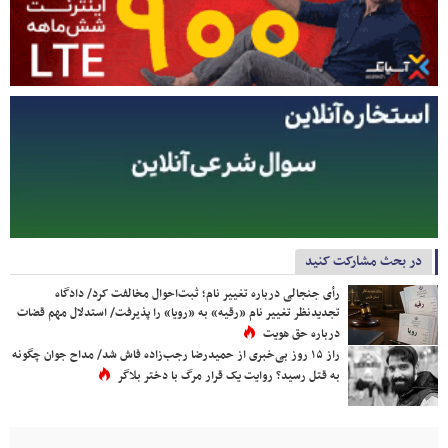
در بحث مشارکت کنید
رأی جنجالی درباره تغییر نام؛ ثبت‌احوال مخالفت کرد/ دادگاه
تجدیدنظر تغییر نام «رقیه» به «رویا» را پذیرفت/ استدلال مهم قضات
درباره حق هویت
راز ۱۵ روز بی‌خبری از حمیدرضا رجب‌زاده فاش شد/ مداح جوان چگونه
به قتل رسید؟ روایت یک قرار مرگ با دختر بلاگر