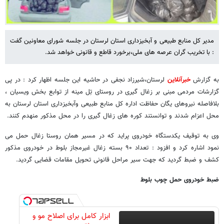
مدیر کل منابع طبیعی و آبخیزداری استان لرستان در جلسه شورای معاونین گفت
: با تخریب گران عرصه های ملی،برخورد قاطع و قانونی خواهد شد.
به گزارش
خبرآنلاین
لرستان،شیرزاد نجفی در حاشیه این جلسه اظهار کرد : در پی
گزارشات مردمی مبنی بر زغال گیری در روستای تِل مینه از توابع بخش ویسیان ،
بلافاصله نیروهای یگان حفاظت اداره کل منابع طبیعی وآبخیزداری استان لرستان به
محل اعزام شدند و توانستند کوره های زغال گیری را در محل مذکور منهدم کنند.
وی به توقیف یکدستگاه خودروی پراید که در مسیر همان روستا زغال حمل می
نمود اشاره کرد و افزود : تعداد ۹۰ بسته زغال غیرمجاز بلوط در خودروی مذکور
کشف و ضبط گردید که جهت سیر مراحل قانونی تحویل مقامات قضایی گردید.
ضبط خودروی حمل چوب بلوط
ابزار کامل برای اصلاح مو و