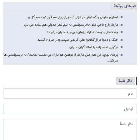
خبرهای مرتبط
تساوی ملوان و گسترش در انزلی / مازیار زارع هم قهر کرد، هم گل زد
مازیار زارع ناجی ملوان/پرسپولیس به تیم قعر جدولی هم ساده می بازد
چه کسانی دوست ندارند پژمان نوری به ملوان برگردد؟
جنگ و دعوا در ال‌گیلانو/ علی کریمی سپیدرود را بیرون کشید
درگیری احمدزاده با تماشاگران ملوان
پژمان نوری: من هم مثل مازیار از توهین هواداران بی نصیب نماندم/ به پرسپولیسی ها
تبریک…
نظر شما