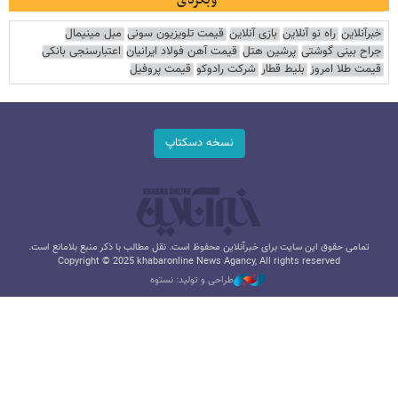
وبگردی
خبرآنلاین
راه نو آنلاین
بازی آنلاین
قیمت تلویزیون سونی
مبل مینیمال
جراح بینی گوشتی
پرشین هتل
قیمت آهن فولاد ایرانیان
اعتبارسنجی بانکی
قیمت طلا امروز
بلیط قطار
شرکت رادوکو
قیمت پروفیل
نسخه دسکتاپ
تمامی حقوق این سایت برای خبرآنلاین محفوظ است. نقل مطالب با ذکر منبع بلامانع است.
Copyright © 2025 khabaronline News Agancy, All rights reserved
طراحی و تولید: نستوه