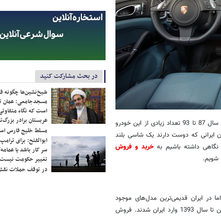
در بحث مشارکت کنید
شیخ‌نشین‌ها چگونه فک
مسجدجامعی: عمان تن
است که نگاه متفاوتی 
عربستان برادر بزرگ‌
این محبوبیت بالا پای این خودرو را به بازار ایران نیز باز کرد و به خصوص از سال 87 تا 93 تعداد زیادی از این خودرو
مسلط خلیج فارس ا
دان ایرانی که دوست دارند یک شاسی بلند
ابوالفتح: برای ترامپ
 نگاهی داشته باشیم به
خرید و فروش
سر کار باشد یا عمامه/
 شویم.
تغییر حکومت نیست/ 
در توقف حملات نقش
رضه شد. اما در ایران قدیمی‌ترین مدل‌های موجود
مربوط به سال 2009 یا 1388 هستند. از آن زمان به یک باره تعداد زیادی کاین تا سال 1393 وارد ایران شدند. فروش