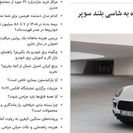
مراکز خرید مازندران؛ ۳۱ مو
مدرن
 به شاسی بلند سوپر
کدام مدل دستبند هرمس برای شما م
بیمه بدنه در ۱۴۰۵ از ۷
خودروها در صدر فهرست‌اند؟
بررسی هزینه ماهانه یک روتین مراقبت
اصولی در سال جاری
چگونه برق خودرو یاد بگیریم؟ راهنمای 
بازار کار و آموزش برق خودرو
برنج ایرانی اصیل شمال از کجا بخریم؟ ا
نخرید
آیا پارکینسون بیماری خاص است؟
جزییات برگزاری نمایشگاه افکس ۲۰۲۶ اعلام شد
آیا همه فتق‌ها باید جراحی شوند؟
چرا بسته‌ بندی حرفه‌ای، راز ماندگاری 
محصولات است؟
پرونده‌های سنگین کیفری به روایت آما د
هزینه، راهنمایی و نکات حیاتی جراحی ب