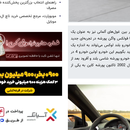
راهنمای انتخاب بزرگترین پخش‌کننده ظ
مصرف
موبوپارت، مرجع تخصصی خرید تاچ ال‌
موبایل
ین غول‌های آلمانی نیز به عنوان یک
 فولکس واگن پورشه در تجربه‌ای جدید
رو بلند لوکس می‌تواند به اندازه یک
سوپر اسپرت سریع باشد. اگر بخواهیم این خودرو فوق‎العاده را معرفی کنیم باید بگوییم این خودرو اولین خودرو 4 در
 اولین خودرو پورشه با موتور v8 بعد از سال 1995، اولین خودرو پورشه شاسی بلند و آفرود بعد از
تراکتورهای سوپر و جونیور دهه 50 است! این موارد سبب شده است از سال 2002 تاکنون پورشه کاین به یکی از