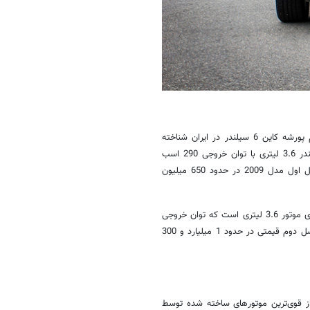
مدل پایه پورشه کاین که هم اکنون هم در بازارهای جهان حضور دارد با نام پورشه کاین 6 سیلندر در ایران شناخته
می‌شود. همانطور که از نام آن پیدا است این خودرو دارای یک موتور 6 سیلندر 3.6 لیتری با توان خروجی 290 اسب
بخار در نسل اول به بازار عرضه شده بود. قیمت پورشه کاین 6 سیلندر نسل اول مدل 2009 در حدود 650 میلیون
نسل دوم پورشه کاین 6 سیلندر که با مدل 2013 در ایران حضور دارد نیز دارای موتور 3.6 لیتری است که توان خروجی
سیلندر نسل دوم قیمتی در حدود 1 میلیارد و 300
 قوی‌ترین موتورهای ساخته شده توسط