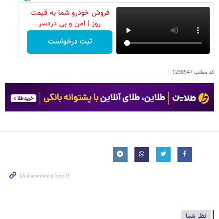
فروش خودرو شما به قیمت
روز | امن و بی دردسر
ثبت درخواست
کد مطلب
1238947
نظر شما