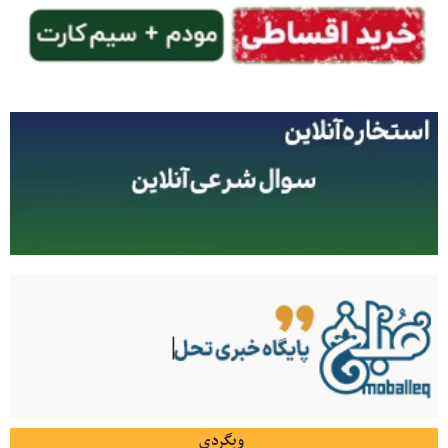
وبگردی