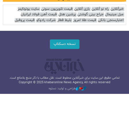
خبرآنلاین
راه نو آنلاین
بازی آنلاین
قیمت تلویزیون سونی
سایت یوتوتایمز
مبل مینیمال
جراح بینی گوشتی
پرشین هتل
قیمت آهن فولاد ایرانیان
اعتبارسنجی بانکی
قیمت طلا امروز
بلیط قطار
شرکت رادوکو
قیمت پروفیل
نسخه دسکتاپ
تمامی حقوق این سایت برای خبرآنلاین محفوظ است. نقل مطالب با ذکر منبع بلامانع است.
Copyright © 2025 khabaronline News Agancy, All rights reserved
طراحی و تولید: نستوه