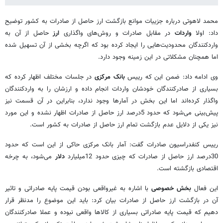
محمد لاهوتی درباره جزییات موانع بازگشت ارز حاصل از صادرات به کشور توضیح
داد: اولا
واردات
در مقابل صادرات و روش‌های واگذاری
ارز
حاصل از آن به
واردکنندگان محدودیت‌هایی را ایجاد کرده بود که اگرچه بخشی از آن تسهیل شده
اما همچنان مشکلاتی در این زمینه وجود دارد.
وی ادامه داد: ضمن این که رییس
بانک مرکزی
در جلسات مختلف اظهار کرده که
بسیاری از صادرکنندگان خودشان واردات انجام داده و ارزشان را به واردکنندگان
واگذار کرده‌اند اما این بخش در آمارها وجود ندارد، بنابراین در آن قسمت نیز
پیش‌بینی می‌شود که حدود 5درصد ارز حاصل از صادرات اظهار نشده و این مورد
نیز یکی از دلایل عدم بازگشت تمام ارز حاصل از صادرات به کشور است.
رییس کنفدراسیون صادرات گفت: آمار بانک مرکزی حاکی از این است که حدود
30درصد ارز حاصل از صادرات که چیزی حدود 12میلیارد
دلار
می‌شود، به چرخه
اقتصادی بازگشته است.
این فعال
بخش خصوصی
با اشاره به غیرواقعی بودن قیمت پایه صادراتی و تاثیر
آن در بازگشت ارز حاصل از صادرات بیان کرد: باید این موضوع را مدنظر قرار
دهیم که قیمت‌ پایه صادراتی بسیاری از کالاها واقعی نبوده و عملا صادرکنندگان