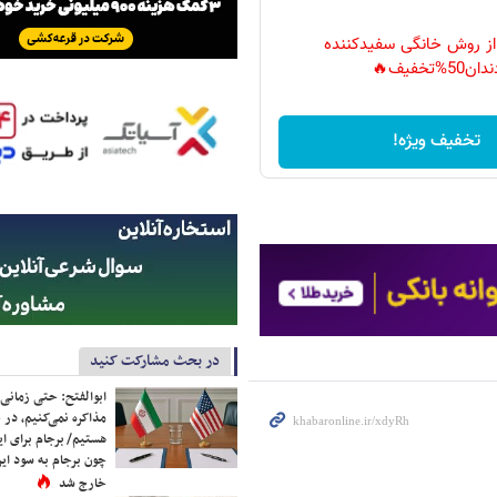
 از روش خانگی سفیدکننده
دان50%تخفیف🔥
تخفیف ویژه!
در بحث مشارکت کنید
ابوالفتح: حتی زمانی 
مذاکره نمی‌کنیم، در 
هستیم/ برجام برای ای
چون برجام به سود ایرا
خارج شد