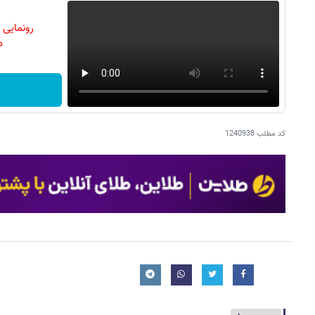
رونمایی
دن
کد مطلب
1240938