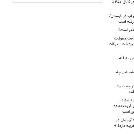
گزارشی از بازار برنج؛ قیمت‌ها همچنان در کانال ۴۵۰ تا
آب در تابستان/
ا رفته است
قدر است؟
داخت معوقات
 پرداخت معوقات
س به قله
 مشمولان چه
ر چه صورتی
نند
ن / هشدار
 فروخته‌شده
ور است
پارتمان در
هزینه دارد؟ +