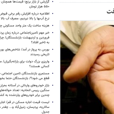
۵۵۰ هزار تومان
اطلاعیه درباره افزایش رقم برخی قبوض 
نرخ آب‌بها را بالا نبردیم، مصرف آب بال
هزینه ساخت یک متر واحد مسکونی چ
خبر مهم تامین‌اجتماعی درباره زمان پر
فروردین و اردیبهشت بازنشستگان/ چرا
به تاخیر افتاد؟
بورس به پرواز در آمد/ شاخص‌های بور
تاریخی رسیدند
واریزی بزرگ دولت برای یارانه‌بگیران/
کسانی هستند؟
مستمری بازنشستگان تامین اجتماعی د
قطع می شود؟/ بازنشستگان حتما بخوا
بازار خودروهای وارداتی در آستانه بحرا
سنگین رییس اتحادیه: تعداد حواله‌های
چندین برابر خودروهای واردشده به کش
لیست قیمت اجاره مسکن در قم/ اجاره آ
سالاریه، پردیسان، زنبیل‌آباد و... چقدر 
جدول