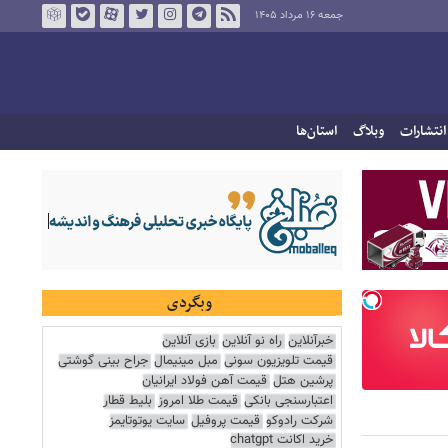
جمعه ۱۶ مرداد ۱۴۰۵
انتشارات
وبلاگ
استان‌ها
وبگردی
خبرآنلاین
راه نو آنلاین
بازی آنلاین
قیمت تلویزیون سونی
مبل مینیمال
جراح بینی گوشتی
پرشین هتل
قیمت آهن فولاد ایرانیان
اعتبارسنجی بانکی
قیمت طلا امروز
بلیط قطار
شرکت رادوکو
قیمت پروفیل
سایت یوتوتایمز
خرید اکانت chatgpt