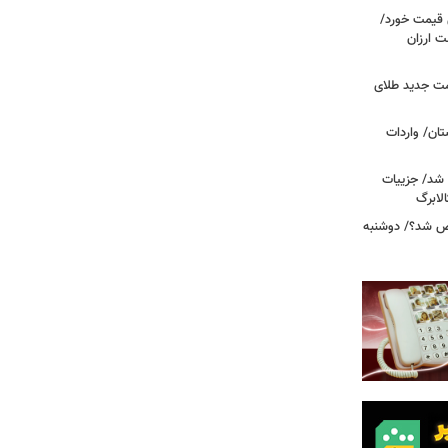
ونی قیمت خورد/
وشت ارزان
مت جدید طلای
ان/ واردات
 شد/ جزییات
لابرگ
ص شد؟/ دوشنبه