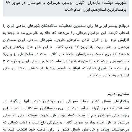
شهروند نوشت: مازندران، گیلان، بوشهر، هرمزگان و خوزستان در نوروز ٩٧
‏پرمسافرترین استان‌های ایران اعلام شدند.
درواقع بیشتر ایرانی‌ها برای بلندترین تعطیلات سالانه‌شان ‏شهرهای ساحلی ایران را
انتخاب کردند. این موضوع درحالی رخ می‌دهد که حالا به نظر می‌رسد با ‏توجه به
افزایش نرخ ارز و گران شدن سفرهای خارجی، شهرهای ساحلی ایران مسافران
بیشتری را هم ‏نسبت به نوروز ٩٧ جذب کنند. با این حال هنوز ویلاهای زیادی
هستند که روی دست صاحبانشان ‏مانده‌اند و کافی است در سایت‌های رزرو ویلا
جست‌وجویی ساده کنید تا متوجه شوید در تمام شهرهای ‏ساحلی ایران و درست ٣
روز مانده به شروع تعطیلات، انواع و اقسام ویلا با قیمت‌های مختلف و حتی
‏ارزان‌ترین‌ها خالی مانده‌اند. ‏
مشتری نداریم
ویلادارهای شمال کشور جمله معروفی بین خودشان دارند. آنها می‌گویند در
تعطیلات عید نوروز آن‌قدر ‏درآمد دارند که برای یک‌سالشان هم کافی است، اما این
روزها حتی خودشان هم از شدت کساد بودن ‏بازار شوکه هستند. یکی دو سالی
می‌شود که بازار اجاره ویلا به صورت آنلاین و اینترنتی داغ است و ‏اغلب کسانی که
می‌خواستند ویلاها و خانه‌های شمال کشور را برای اقامت خود انتخاب ‌کنند به