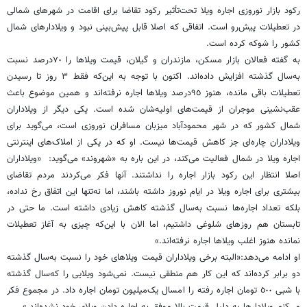
رکود بازار نوروزی اجاره ویلا تحت‌تأثیر رکود تقاضا برای اقامت در شهرهای شمالی
در تعطیلات ‏پیش‌رو است. اتفاقی که اصلا قابل پیش‌بینی نبود و ویلادارهای شمال
کشور را شوکه کرده است.‏
به گفته فعالان بازار مسکن، مازندران و گیلان، قیمت ویلاها را ٧٠‌درصد نسبت
به‌سال گذشته افزایش ‏داده‌اند. اکنون با توجه به این‌که فقط ٣ روز تا رسیدن
تعطیلات باقی مانده، هنوز ٩٥‌درصد ویلاها ‏اجاره نرفته‌اند و همین موضوع باعث
عقب‌نشینی موجران از قیمت‌های اولیه‌شان شده است. یکی ‏دیگر از ویلاداران
شمال کشور که در شهر محمودآباد میزبان مسافران نوروزی است، می‌گوید برای
‏ویلاداران چاره‌ای جز کاهش قیمت‌ها نیست. او که در یکی از املاک‌های اینترنتی
اجاره ویلا در شمال ‏فعالیت می‌کند، در این باره به «شهروند» می‌گوید: «ویلاداران
اصلا انتظار این رکود بازار اجاره را ‏نداشتند. آنها فکر می‌کردند مردم تقاضای
بیشتری برای اجاره ویلا در ایام نوروز داشته باشند، اما نه‌تنها ‏این اتفاق رخ نداده،
بلکه تعداد اجاره‌ها نسبت به‌سال گذشته کاهش زیادی داشته است. ما حتی در
تابستان ‏هم روزهای شلوغی داشتیم، اما الان با این‌که چیزی به آغاز تعطیلات
نمانده هنوز اغلب ویلاها اجاره ‏نرفته‌اند.‏»
او ادامه می‌دهد:«البته برخی ویلاداران قیمت ویلاهای خود را نسبت به‌سال گذشته
دو برابر کرده‌اند ‏که این کار هم منطقی نیست. نمی‌شود ویلایی را که‌سال گذشته
با شبی ٥٠٠ تومان اجاره رفته را امسال ‏یک‌میلیون تومان اجاره داد. در مجموع فکر
می‌کنم ویلادارها به دلیل قیمت بالا موفق به اجاره ‏دادن ویلای خود نشده‌اند.‏»