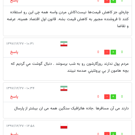
پاسخ
0
0
چاره‌ای جز کاهش قیمت‌ها نیست!کاش مردن واسه همه چی این رو استفاده
کنند تا فروشنده مجبور به کاهش قیمت بشه. قانون اول اقتصاد همینه. عرضه
و تقاضا
۱۰:۳۱ - ۱۳۹۷/۱۲/۲۷
پاسخ
0
0
مردم پول ندارند روزگارشون رو به شب برسونند . دنبال گوشت مي گرديم كه
بچه هامون از بي پروتئيني صدمه نبينند
۱۰:۳۴ - ۱۳۹۷/۱۲/۲۷
پاسخ
0
0
دارند می آن مسافرها .جاده هاترافیک سنگین همه می ان بیشتر از پارسال
۱۲:۵۸ - ۱۳۹۷/۱۲/۲۷
پاسخ
0
0