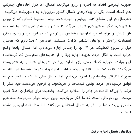
‏صورت اینترنتی اقدام به اجاره و رزرو می‌کردند.امسال اما بازار اجاره‌های اینترنتی
هم کساد ‏است. یکی از ویلادارهای شمال کشور دراین‌باره به «شهروند» می‌گوید:
«هرسال در این مقطع ٣بار ‏ویلایم را اجاره داده بودم. معمولا کسانی که از تهران
یا شهرهای دیگر به شهرهای شمالی می‌آیند ‌٣ یا ‏‏٤ روز بیشتر نمی‌مانند. ما هم سه
بازه زمانی را برای تعیین اجاره‌بها مشخص می‌کردیم که در ‏این بین روزهای میانی
تعطیلات ارزان‌تر و روزهای ابتدایی گران‌تر هستند. خود من ٣ویلا دارم که ‏هرسال
قبل از شروع تعطیلات هر ٣ آنها را چندبار اجاره می‌دادم، اما امسال واقعا وضع
خراب ‏است و انگار مردم هزینه اجاره ویلا را از هزینه‌های سفرشان کم کرده‌اند.»
این ویلادار درباره کساد ‏بودن بازار اجاره ویلا در شهرهای شمالی به «شهروند»
می‌گوید: «قیمت‌ها بالا رفته و مردم توانایی ‏اجاره ویلا ندارند. شخصا هرساله به
صورت اینترنتی ویلاهایم را اجاره می‌دادم، اما امسال حتی با یک ‏مستاجر هم به
توافق نرسیده‌ام. مردم وقتی قیمت‌ها را می‌شنوند یا ترجیح می‌دهند قید سفر را
بزنند یا ‏این‌که اقامت در چادر را انتخاب می‌کنند. وضعیت برای ویلاداران اصلا خوب
نیست. این درحالی است ‏که ما فکر می‌کردیم چون مردم دیگر نمی‌توانند سفرهای
خارجی بروند حتما از سفر به شمال استقبال ‏می کنند، اما متاسفانه این‌طور نشده
است.»‏
ویلاهای شمال اجاره نرفت