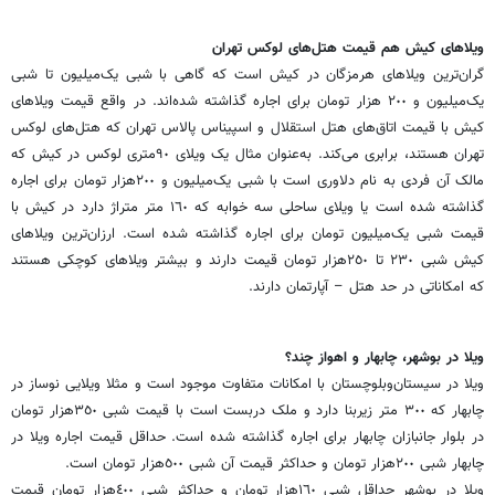
ویلاهای کیش هم قیمت هتل‌های لوکس تهران ‏
گران‌ترین ویلاهای هرمزگان در کیش است که گاهی با شبی یک‌میلیون تا شبی
یک‌میلیون و ٢٠٠ ‏هزار تومان برای اجاره گذاشته شده‌اند. در واقع قیمت ویلاهای
کیش با قیمت اتاق‌های هتل استقلال و ‏اسپیناس پالاس تهران که هتل‌های لوکس
تهران هستند، برابری می‌کند. به‌عنوان مثال یک ویلای ٩٠متری لوکس در کیش که
مالک آن فردی به نام دلاوری است با شبی یک‌میلیون و ٢٠٠‌هزار تومان ‏برای اجاره
گذاشته شده است یا ویلای ساحلی سه خوابه که ١٦٠ متر متراژ دارد در کیش با
قیمت شبی ‏یک‌میلیون تومان برای اجاره گذاشته شده است. ارزان‌ترین ویلاهای
کیش شبی ٢٣٠ تا ٢٥٠‌هزار ‏تومان قیمت دارند و بیشتر ویلاهای کوچکی هستند
که امکاناتی در حد هتل – آپارتمان دارند. ‏
ویلا در بوشهر، چابهار و اهواز چند؟
ویلا در سیستان‌وبلوچستان با امکانات متفاوت موجود است و مثلا ویلایی نوساز در
چابهار که ٣٠٠ ‏متر زیربنا دارد و ملک دربست است با قیمت شبی ٣٥٠‌هزار تومان
در بلوار جانبازان چابهار برای ‏اجاره گذاشته شده است. حداقل قیمت اجاره ویلا در
چابهار شبی ٢٠٠‌هزار تومان و حداکثر قیمت آن ‏شبی ٥٠٠‌هزار تومان است. ‏
ویلا در بوشهر حداقل شبی ١٦٠‌هزار تومان و حداکثر شبی ٤٠٠‌هزار تومان قیمت