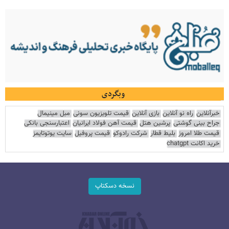
وبگردی
خبرآنلاین
راه نو آنلاین
بازی آنلاین
قیمت تلویزیون سونی
مبل مینیمال
جراح بینی گوشتی
پرشین هتل
قیمت آهن فولاد ایرانیان
اعتبارسنجی بانکی
قیمت طلا امروز
بلیط قطار
شرکت رادوکو
قیمت پروفیل
سایت یوتوتایمز
خرید اکانت chatgpt
نسخه دسکتاپ