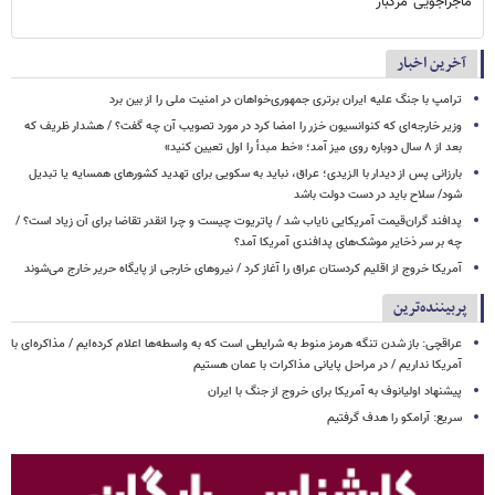
ماجراجویی مرگبار
آخرین اخبار
ترامپ با جنگ علیه ایران برتری جمهوری‌خواهان در امنیت ملی را از بین برد
وزیر خارجه‌ای که کنوانسیون خزر را امضا کرد در مورد تصویب آن چه گفت؟ / هشدار ظریف که
بعد از ۸ سال دوباره روی میز آمد؛ «خط مبدأ را اول تعیین کنید»
بارزانی پس از دیدار با الزیدی؛ عراق، نباید به سکویی برای تهدید کشورهای همسایه یا تبدیل
شود/ سلاح باید در دست دولت باشد
پدافند گران‌قیمت آمریکایی نایاب شد / پاتریوت چیست و چرا انقدر تقاضا برای آن زیاد است؟ /
چه بر سر ذخایر موشک‌های پدافندی آمریکا آمد؟
آمریکا خروج از اقلیم کردستان عراق را آغاز کرد / نیروهای خارجی از پایگاه حریر خارج می‌شوند
پربیننده‌ترین
عراقچی: باز شدن تنگه هرمز منوط به شرایطی است که به واسطه‌ها اعلام کرده‌ایم / مذاکره‌ای با
آمریکا نداریم / در مراحل پایانی مذاکرات با عمان هستیم
پیشنهاد اولیانوف به آمریکا برای خروج از جنگ با ایران
سریع: آرامکو را هدف گرفتیم