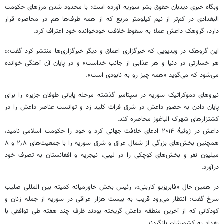
وبگاه خبری دیدبان حقوق بشر سوریه آورده است: با محدود شدن مرزهای حکومت
البغدادی در کم‌تر از نیم کیلومتر مربع که از همه طرف‌ها هم در محاصره قرار
دارد، گروهک داعش عملا به سقوط خلافت خودخوانده خود اعتراف کرد.
این گروهک در ویدیویی که خبرگزاری اعماق و دیگر خبرگزاری‌ها منتشر کرد گفت:«
هر خسارتی در دنیا و هر عذابی از جانب خداست» و در پایان آن آهنگی خوانده
می‌شود که می‌گوید «همه چیز رو به نابودی است».
نیروهای دموکراتیک سوریه در سپتامبر گذشته مرحله پایانی طوفان جزیره را برای
پایان دادن به حضور داعش در شرق فرات کلید زد و توانست عناصر داعش را در
کشتزارهای شهرک الباغوز محاصره کند.
داعش در ژوئیهٔ ۲۰۱۴ ادعای خلافت جهانی کرد و خود را حکومت اسلامی نامید،
همچنین بخش‌های بزرگی از شمال عراق و شرق سوریه را با جمعیت‌های ۲٫۸ و ۸
میلیون نفر و بخش‌های کوچکی را در لیبی، نیجریه و افغانستان به تصرف خود
درآورد.
در همین حال «فابریزیو کاربنی»، رئیس بخش خاورمیانه کمیته بین المللی صلیب
سرخ گفت: انتظار می‌رود قریب به بیست هزار عراقی در سوریه از جمله زنان و
کودکانی که از آخرین منطقه داعش گریخته بودند ظرف چند هفته طی توافقی با
بغداد به کشورشان بازگردند.