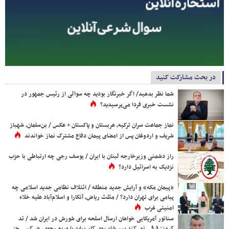
در بحث مشارکت کنید
شما نظر بدهید/ اگر خبرنگار بودید چه سوالی از رئیس جمهور در
نشست خبری فردا می‌پرسیدید؟
نماز جماعت سران ترکیه، عربستان و پاکستان + عکس / بن‌سلمان، شهباز
شریف و اردوغان پس از امضای پیمان دفاع مشترک نماز خواندند
راز دشمنی وزیرخارجه لبنان با ایران / یوسف رجی چه ارتباطی با حزب
نزدیک به اسرائیل دارد؟
«پیمان مکه» و آرایش جدید منطقه / ائتلاف نظامی جدید اسلامی چه
پیامی برای تهران دارد؟ / مثلث ریاض، آنکارا و اسلام‌آباد علیه خلاء
امنیتی غرب
سناتور آمریکایی خواهان ارسال اسلحه برای شورش در ایران شد / تد
کروز: فرقی نمی‌کند پسر شاه روی کار بیاید یا مریم رجوی، هر کسی جز