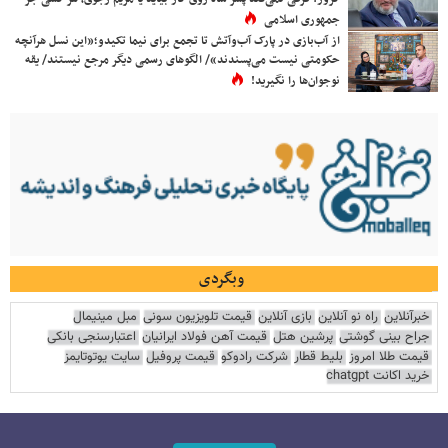
جمهوری اسلامی
از آب‌بازی در پارک آب‌وآتش تا تجمع برای نیما تکیدو؛«این نسل هرآنچه
حکومتی نیست می‌پسندند»/ الگوهای رسمی دیگر مرجع نیستند/ یقه
نوجوان‌ها را نگیرید!
وبگردی
خبرآنلاین
راه نو آنلاین
بازی آنلاین
قیمت تلویزیون سونی
مبل مینیمال
جراح بینی گوشتی
پرشین هتل
قیمت آهن فولاد ایرانیان
اعتبارسنجی بانکی
قیمت طلا امروز
بلیط قطار
شرکت رادوکو
قیمت پروفیل
سایت یوتوتایمز
خرید اکانت chatgpt