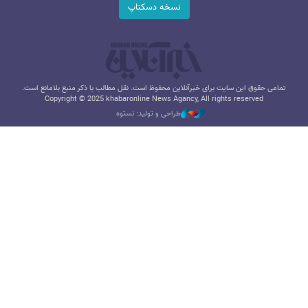
نسخه دسکتاپ
تمامی حقوق این سایت برای خبرآنلاین محفوظ است. نقل مطالب با ذکر منبع بلامانع است.
Copyright © 2025 khabaronline News Agancy, All rights reserved
طراحی و تولید: نستوه