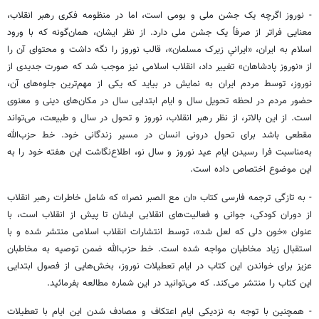
- نوروز اگرچه یک جشن ملی و بومی است، اما در منظومه‌ فکری رهبر انقلاب،
معنایی فراتر از صرفاً یک جشن ملی دارد. از نظر ایشان، همان‌گونه که با ورود
اسلام به ایران، «ایرانیِ زیرک مسلمان»، قالب نوروز را نگه داشت و محتوای آن را
از «نوروز پادشاهان» تغییر داد، انقلاب اسلامی نیز موجب شد که صورت جدیدی از
نوروز، توسط مردم ایران به نمایش در بیاید که یکی از مهم‌ترین جلوه‌های آن،
حضور مردم در لحظه‌ تحویل سال و ایام ابتدایی سال در مکان‌های دینی و معنوی
است. از این بالاتر، از نظر رهبر انقلاب، نوروز و تحول در سال و طبیعت، می‌تواند
مقطعی باشد برای تحول درونی انسان در مسیر زندگانی خود. خط حزب‌الله
به‌مناسبت فرا رسیدن ایام عید نوروز و سال نو، اطلاع‌نگاشت این هفته‌ خود را به
این موضوع اختصاص داده است.
- به تازگی ترجمه‌ فارسی کتاب «ان مع الصبر نصرا» که شامل خاطرات رهبر انقلاب
از دوران کودکی، جوانی و فعالیت‌های انقلابی ایشان تا پیش از انقلاب است، با
عنوان «خون دلی که لعل شد»، توسط انتشارات انقلاب اسلامی منتشر شده و با
استقبال زیاد مخاطبان مواجه شده است. خط حزب‌الله ضمن توصیه به مخاطبان
عزیز برای خواندن این کتاب در ایام تعطیلات نوروز، بخش‌هایی از فصول ابتدایی
این کتاب را منتشر می‌کند. که می‌توانید در این شماره مطالعه بفرمائید.
- همچنین با توجه به نزدیکی ایام اعتکاف و مصادف شدن این ایام با تعطیلات