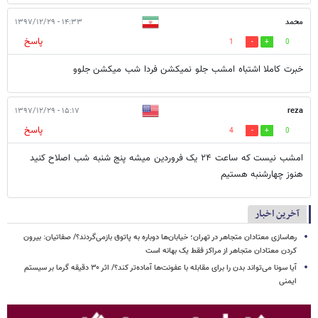
محمد
۱۴:۳۳ - ۱۳۹۷/۱۲/۲۹
پاسخ
1
0
خبرت کاملا اشتباه امشب جلو نمیکشن فردا شب میکشن جلوو
۱۵:۱۷ - ۱۳۹۷/۱۲/۲۹
reza
پاسخ
4
0
امشب نیست که ساعت ۲۴ یک فروردین میشه پنج شنبه شب اصلاح کنید
هنوز چهارشنبه هستیم
آخرین اخبار
رهاسازی معتادان متجاهر در تهران؛ خیابان‌ها دوباره به پاتوق بازمی‌گردند؟/ صفاتیان: بیرون
کردن معتادان متجاهر از مراکز فقط یک بهانه است
آیا سونا می‌تواند بدن را برای مقابله با عفونت‌ها آماده‌تر کند؟/ اثر ۳۰ دقیقه گرما بر سیستم
ایمنی