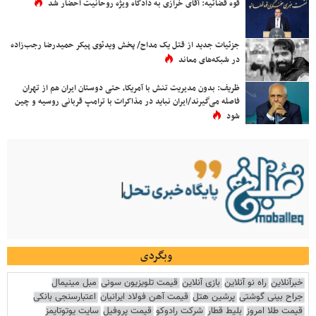
قوه قضائیه: آقای خرازی به دادگاه ویژه روحانیت احضار شد
جزئیات جدید از قتل یک مداح/ پخش ویدئوی پیکر حمیدرضا رجب‌زاده
در شبکه‌های معاند
ظریف: بدون مدیریت تنش با آمریکا، حتی دوستان ایران هم از تهران
فاصله می‌گیرند/ایران نباید در مذاکرات با ترامپ قربانی روسیه و چین
شود
وبگردی
خبرآنلاین
راه نو آنلاین
بازی آنلاین
قیمت تلویزیون سونی
مبل مینیمال
جراح بینی گوشتی
پرشین هتل
قیمت آهن فولاد ایرانیان
اعتبارسنجی بانکی
قیمت طلا امروز
بلیط قطار
شرکت رادوکو
قیمت پروفیل
سایت یوتوتایمز