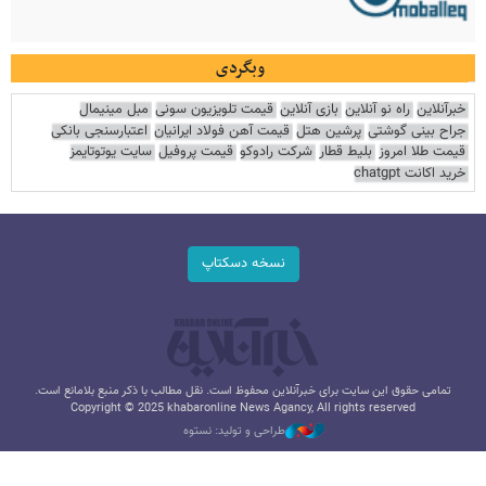
وبگردی
خبرآنلاین
راه نو آنلاین
بازی آنلاین
قیمت تلویزیون سونی
مبل مینیمال
جراح بینی گوشتی
پرشین هتل
قیمت آهن فولاد ایرانیان
اعتبارسنجی بانکی
قیمت طلا امروز
بلیط قطار
شرکت رادوکو
قیمت پروفیل
سایت یوتوتایمز
خرید اکانت chatgpt
نسخه دسکتاپ
تمامی حقوق این سایت برای خبرآنلاین محفوظ است. نقل مطالب با ذکر منبع بلامانع است.
Copyright © 2025 khabaronline News Agancy, All rights reserved
طراحی و تولید: نستوه