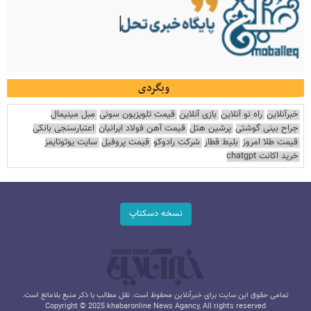
وبگردی
خبرآنلاین
راه نو آنلاین
بازی آنلاین
قیمت تلویزیون سونی
مبل مینیمال
جراح بینی گوشتی
پرشین هتل
قیمت آهن فولاد ایرانیان
اعتبارسنجی بانکی
قیمت طلا امروز
بلیط قطار
شرکت رادوکو
قیمت پروفیل
سایت یوتوتایمز
خرید اکانت chatgpt
نسخه دسکتاپ
تمامی حقوق این سایت برای خبرآنلاین محفوظ است. نقل مطالب با ذکر منبع بلامانع است.
Copyright © 2025 khabaronline News Agancy, All rights reserved