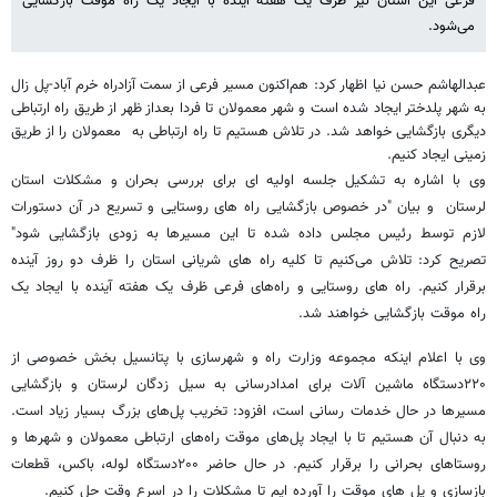
فرعی این استان نیز ظرف یک هفته آینده با ایجاد یک راه موقت بازگشایی
می‌شود.
عبدالهاشم حسن نیا اظهار کرد: هم‌اکنون مسیر فرعی از سمت آزادراه خرم آباد-پل زال
به شهر پلدختر ایجاد شده است و شهر معمولان تا فردا بعداز ظهر از طریق راه ارتباطی
دیگری بازگشایی خواهد شد. در تلاش هستیم تا راه ارتباطی به معمولان را از طریق
زمینی ایجاد کنیم.
وی با اشاره به تشکیل جلسه اولیه ای برای بررسی بحران و مشکلات استان
لرستان و بیان "در خصوص بازگشایی راه های روستایی و تسریع در آن دستورات
لازم توسط رئیس مجلس داده شده تا این مسیرها به زودی بازگشایی شود"
تصریح کرد:‌ تلاش می‌کنیم تا کلیه راه های شریانی استان را ظرف دو روز آینده
برقرار کنیم. راه های روستایی و راه‌های فرعی ظرف یک هفته آینده با ایجاد یک
راه موقت بازگشایی خواهند شد.
وی با اعلام اینکه مجموعه وزارت راه و شهرسازی با پتانسیل بخش خصوصی از
۲۲۰دستگاه ماشین آلات برای امدادرسانی به سیل زدگان لرستان و بازگشایی
مسیرها در حال خدمات رسانی است، افزود: تخریب پل‌های بزرگ بسیار زیاد است.
به دنبال آن هستیم تا با ایجاد پل‌های موقت راه‌های ارتباطی معمولان و شهرها و
روستاهای بحرانی را برقرار کنیم. در حال حاضر ۲۰۰دستگاه لوله، باکس، قطعات
بازسازی و پل های موقت را آورده ایم تا مشکلات را در اسرع وقت حل کنیم.