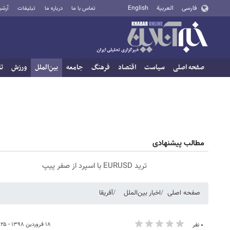
فارسی
العربية
English
تماس با ما
درباره ما
تبلیغات
آرشی
صفحه اصلی
سیاست
اقتصاد
فرهنگ
جامعه
بین‌الملل
ورزش
تا
مطالب پیشنهادی
ترید EURUSD با اسپرد از صفر پیپ
صفحه اصلی
اخبار بین‌الملل
آفریقا
۱۸ فروردین ۱۳۹۸ - ۱۱:۲۵
۰ نفر