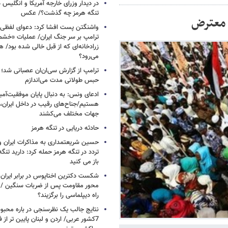
در دیدار وزرای خارجه آمریکا و انگلیس در
تنگه هرمز چه گذشت؟/ عکس
واشنگتن پست افشا کرد: دعوای لفظ
ترامپ بر سر جنگ ایران/ عملیات «خشم
زرادخانه‌ای که از قبل خالی شده بود/ 
می‌رود؟
ترامپ از گزارش سی‌ان‌ان عصبانی شد؛ ه
حبس طولانی مدت می‌اندازم
ادعای ونس: به دنبال پایان موفقیت‌آمیز
هستیم/جناح‌های رقیب در داخل ایران، 
جهات مختلف می‌کشند
حادثه دریایی در تنگه هرمز
حسین شریعتمداری به مذاکرات ایران و
تردد در تنگه هرمز حمله کرد: دارید تنگه 
باز می کنید
شکست دکترین اختاپوس در برابر ایران / 
محور مقاومت پس از ضربات سنگین / چرا
راه دیپلماسی را برگزیند؟
نتایج جالب یک نظرسنجی در باره محبوب
7کشور عربی/ اردن و لبنان پایین تر از