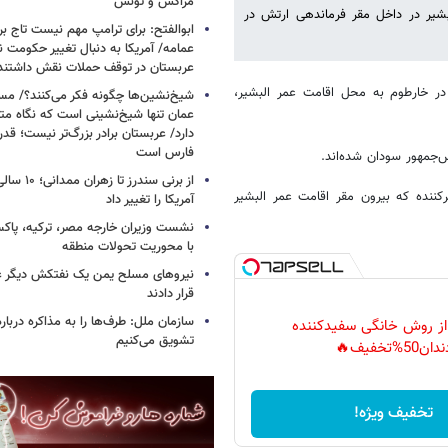
مراکش و تونس
شیر در داخل مقر فرماندهی ارتش در
ابوالفتح: برای ترامپ مهم نیست تاج بر 
عمامه/ آمریکا به دنبال تغییر حکومت 
عربستان در توقف حملات نقش داشتند
 در خارطوم به محل اقامت عمر البشیر،
شیخ‌نشین‌ها چگونه فکر می‌کنند؟/ م
عمان تنها شیخ‌نشینی است که نگاه متفا
دارد/ عربستان برادر بزرگ‌تر نیست؛ ق
فارس است
‌جمهور سودان شده‌اند.
از برنی سندرز
کننده که بیرون مقر اقامت عمر البشیر
آمریکا را تغییر داد
نشست وزیران خارجه مصر، ترکیه، پاکس
با محوریت تحولات منطقه
نیروهای مسلح یمن یک نفتکش دیگر ع
قرار دادند
سازمان ملل: طرف‌ها را به مذاکره دربار
 از روش خانگی سفیدکننده
تشویق می‌کنیم
دان50%تخفیف🔥
تخفیف ویژه!