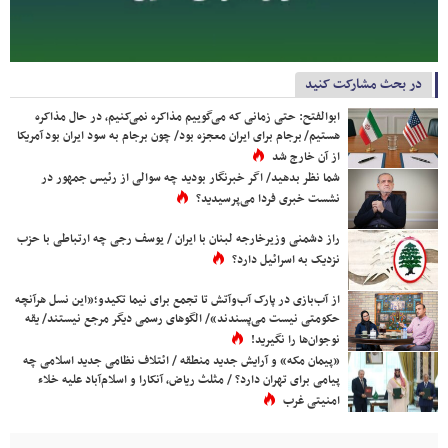
در بحث مشارکت کنید
ابوالفتح: حتی زمانی که می‌گوییم مذاکره نمی‌کنیم، در حال مذاکره
هستیم/ برجام برای ایران معجزه بود/ چون برجام به سود ایران بود آمریکا
از آن خارج شد
شما نظر بدهید/ اگر خبرنگار بودید چه سوالی از رئیس جمهور در
نشست خبری فردا می‌پرسیدید؟
راز دشمنی وزیرخارجه لبنان با ایران / یوسف رجی چه ارتباطی با حزب
نزدیک به اسرائیل دارد؟
از آب‌بازی در پارک آب‌وآتش تا تجمع برای نیما تکیدو؛«این نسل هرآنچه
حکومتی نیست می‌پسندند»/ الگوهای رسمی دیگر مرجع نیستند/ یقه
نوجوان‌ها را نگیرید!
«پیمان مکه» و آرایش جدید منطقه / ائتلاف نظامی جدید اسلامی چه
پیامی برای تهران دارد؟ / مثلث ریاض، آنکارا و اسلام‌آباد علیه خلاء
امنیتی غرب