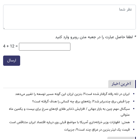
*
لطفا حاصل عبارت را در جعبه متن روبرو وارد کنید
4 + 12 =
ارسال
آخرین اخبار
ایران در تله رفاه گرفتار شده است؟/ بنزین ارزان این گونه مسیر توسعه را تغییر می‌دهد
چرا قبض برق چندبرابر شد؟/ پله‌های برق چه کسانی را هدف گرفته است؟
سیگنال‌ مهم چین به بازار جهانی / افزایش ذخایر طلای اژدهای سرخ برای بیست و یکمین ماه
متوالی
همتی: اظهارات وزیر خزانه‌داری آمریکا با مواضع قبلی وی درباره اقتصاد ایران متناقض است
قیمت یک لیتر بنزین در عراق چند است؟/ جزییات