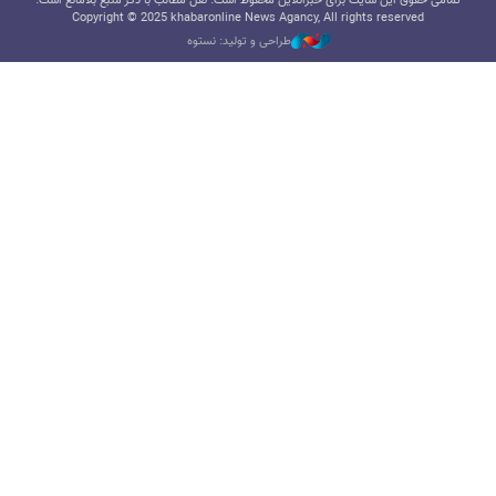
تمامی حقوق این سایت برای خبرآنلاین محفوظ است. نقل مطالب با ذکر منبع بلامانع است.
Copyright © 2025 khabaronline News Agancy, All rights reserved
طراحی و تولید: نستوه