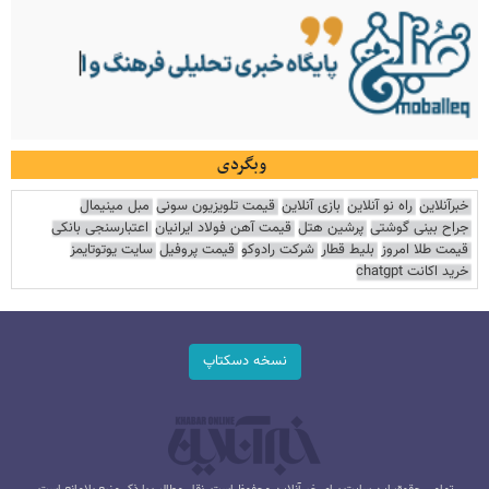
وبگردی
خبرآنلاین
راه نو آنلاین
بازی آنلاین
قیمت تلویزیون سونی
مبل مینیمال
جراح بینی گوشتی
پرشین هتل
قیمت آهن فولاد ایرانیان
اعتبارسنجی بانکی
قیمت طلا امروز
بلیط قطار
شرکت رادوکو
قیمت پروفیل
سایت یوتوتایمز
خرید اکانت chatgpt
نسخه دسکتاپ