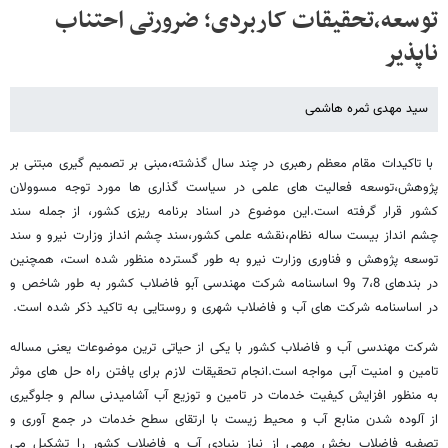
توسعه،تحقیقات کاربردی؛ ضرورتی احتناب
ناپذیر
سید مهدی ثمره هاشمی
با تاکیدات مقام معظم رهبری در چند سال گذشته،مبنی بر تصمیم گیری مبتنی بر
پژوهش،توسعه فعالیت های علمی در سیاست گذاری ها مورد توجه مسوولان
کشور قرار گرفته است.این موضوع در اسناد برنامه ریزی کشور، از جمله سند
چشم انداز بیست ساله نظام،نقشه علمی کشور،سند چشم انداز وزارت نیرو و سند
توسعه پژوهش و فناوری وزارت نیرو به طور گسترده منظور شده است، همچنین
در بندهای 7،8 و9 اساسنامه شرکت مهندسی آبو فاضلاب کشور به طور شاخص و
در اساسنامه شرکت های آب و فاضلاب شهری و روستایی به تاکید ذکر شده است.
شرکت مهندسی آب و فاضلاب کشور با یکی از حیاتی ترین موضوعات یعنی مساله
تامین و امنیت آبی مواجه است.انجام تحقیقات لازم برای یافتن راه حل های موثر
به منظور افزایش کیفیت خدمات در تامین و توزیع آب آشامیدنی سالم و جلوگیری
از آلوده شدن منابع آب و محیط زیست با ارتقای سطح خدمات در جمع آوری و
تصفیه فاضلاب بخش مهمی از نیاز بنیادی آب و فاضلاب کشور را تشکیل می