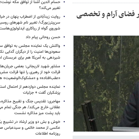
حسام الدین آشنا از توافق مکه نوشت؛
تغییر می‌کند؟
در فضای آرام و تخصصی
روایت زیدآبادی از اضطراب پنهان در خیا
سن‌پترزبورگ/ تغییر نام شهرهای روسیه 
شوروی گواه از ریاکاری ایدئولوژی‌هاست
حسن روحانی پیام داد
واکنش یک نماینده مجلس به توافق سه
سعودی‌ها امنیت را از دیگران گدایی نکن
شیردهی به آمریکا هم برای عربستان ام
مشاور شهید لاریجانی: بعضی جریان‌ه
قرائت خود از رهبری را تنها قرائت مشرو
«عقب‌افتاده» و «مشکوک‌الوضعیت» ه
نماینده مجلس دوازدهم از احتمال است
پزشکیان گفت + جزئیات
مهاجری: تقدیس جنگ و تقبیح مذاکره، ک
عقلانی خارج می‌کند/ هر جنگی تمام م
باید پشت میز مذاکره نشست
خوش و بش دو وزیر ارشاد در تشییع یک 
عکسی از محمد خاتمی و سیدعباس صال
روزنامه اطلاعات