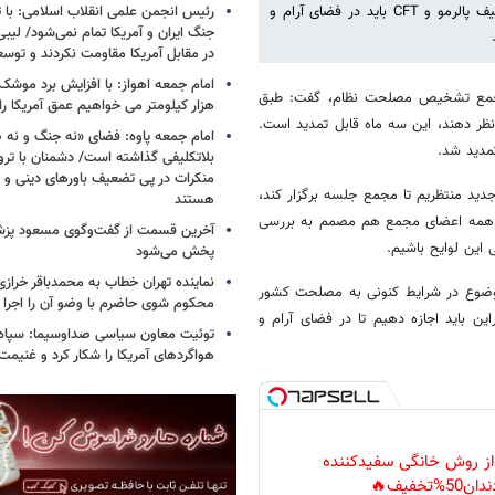
رئیس انجمن علمی انقلاب اسلامی: با ت
خانه ملت نوشت: رئیس کمیسیون امنیت ملی مجلس با تاکید بر اینکه تکلیف پالرمو و CFT باید در فضای آرام و
جنگ ایران و آمریکا تمام نمی‌شود/ لیب
در مقابل آمریکا مقاومت نکردند و توس
‌پیشه در مورد آخرین وضعیت لوایح پالرمو و CFT در مجمع تشخیص مصلحت نظام، گفت: طبق
هزار کیلومتر می خواهیم عمق آمریکا ر
نظر دهند، این سه ماه قابل تمدید است.
امام جمعه پاوه: فضای «نه جنگ و نه ص
مدید شد.
بلاتکلیفی گذاشته است/ دشمنان با ترو
منکرات در پی تضعیف باورهای دینی و 
دید منتظریم تا مجمع جلسه برگزار کند،
هستند
ت، همه اعضای مجمع هم مصمم به بررسی
آخرین قسمت از گفت‌وگوی مسعود پز
این لوایح باشیم.
پخش می‌شود
نماینده تهران خطاب به محمدباقر خرازی
موضوع در شرایط کنونی به مصلحت کشور
محکوم شوی حاضرم با وضو آن را اجرا 
ین باید اجازه دهیم تا در فضای آرام و
توئیت معاون سیاسی صداوسیما: سپاه ب
هواگردهای آمریکا را شکار کرد و غنیم
 از روش خانگی سفیدکننده
دان50%تخفیف🔥