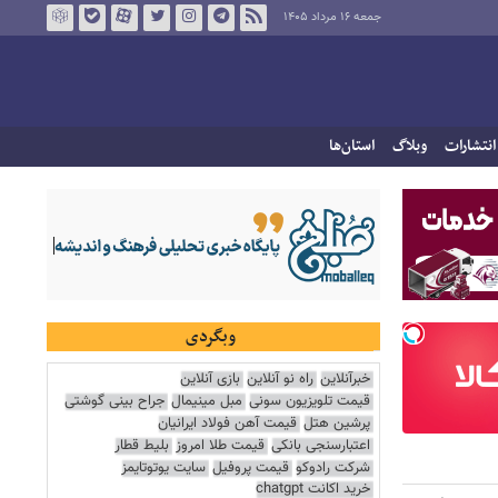
جمعه ۱۶ مرداد ۱۴۰۵
انتشارات
وبلاگ
استان‌ها
وبگردی
خبرآنلاین
راه نو آنلاین
بازی آنلاین
قیمت تلویزیون سونی
مبل مینیمال
جراح بینی گوشتی
پرشین هتل
قیمت آهن فولاد ایرانیان
اعتبارسنجی بانکی
قیمت طلا امروز
بلیط قطار
شرکت رادوکو
قیمت پروفیل
سایت یوتوتایمز
خرید اکانت chatgpt