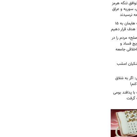
وافق تنگه هرمز
ی، سوریه و عراق
عه نرسیدند
امام‌ جمعه اهواز: با افزایش برد موشک هایمان به ۱۵
ا هدف قرار دهیم
لح» مردم را در
یج فساد و
اخلاقی جامعه
شکیان امشب
: اگر به شلاق
کنم!
ا پدافند بومی
ت گرفت