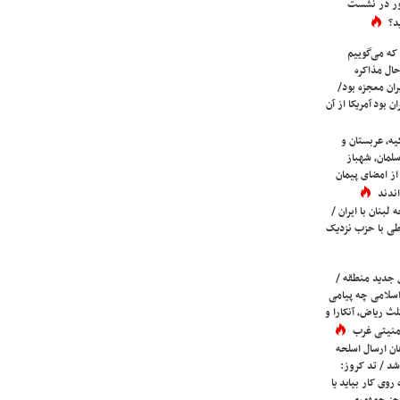
ور در نشست
د؟
که می‌گوییم
حال مذاکره
ران معجزه بود/
ن بود آمریکا از آن
یه، عربستان و
لمان، شهباز
ز امضای پیمان
ندند
لبنان با ایران /
ی با حزب نزدیک
 جدید منطقه /
اسلامی چه پیامی
لث ریاض، آنکارا و
 امنیتی غرب
ان ارسال اسلحه
شد / تد کروز:
روی کار بیاید یا
جز جمهوری