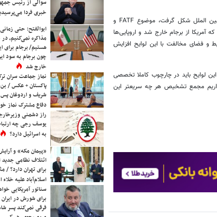
سوالی از رئیس جمه
خبری فردا می‌پرسیدی
فلاحت‌پیشه یادآور شد: در زمانی که موضوع برجام مطرح و فضای مساعد بین الملل شکل گرفت، موضوع FATF و
ابوالفتح: حتی زمانی 
 آمریکا از برجام خارج شد و اروپایی‌ها
مذاکره نمی‌کنیم، در 
ند، شرایط و فضای مخالفت با این لوایح افزایش
هستیم/ برجام برای ای
چون برجام به سود ایرا
خارج شد
 لوایح باید در چارچوب کاملا تخصصی
نماز جماعت سران ترک
پاکستان + عکس / بن‌س
یدواریم مجمع تشخیص هر چه سریعتر این
شریف و اردوغان پس ا
دفاع مشترک نماز خوا
راز دشمنی وزیرخارجه 
یوسف رجی چه ارتباط
به اسرائیل دارد؟
«پیمان مکه» و آرایش
ائتلاف نظامی جدید 
برای تهران دارد؟ / مث
اسلام‌آباد علیه خلاء
سناتور آمریکایی خواه
برای شورش در ایران 
فرقی نمی‌کند پسر شاه 
مریم رجوی، هر کسی 