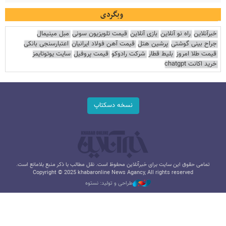
وبگردی
خبرآنلاین
راه نو آنلاین
بازی آنلاین
قیمت تلویزیون سونی
مبل مینیمال
جراح بینی گوشتی
پرشین هتل
قیمت آهن فولاد ایرانیان
اعتبارسنجی بانکی
قیمت طلا امروز
بلیط قطار
شرکت رادوکو
قیمت پروفیل
سایت یوتوتایمز
خرید اکانت chatgpt
نسخه دسکتاپ
تمامی حقوق این سایت برای خبرآنلاین محفوظ است. نقل مطالب با ذکر منبع بلامانع است.
Copyright © 2025 khabaronline News Agancy, All rights reserved
طراحی و تولید: نستوه