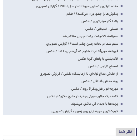
خنده دارترین تصاویر حیوانات در سال 2010 / گزارش تصویری
پنگوئن‌ها را چطور وزن می‌کنند؟ / فیلم
پاندا-گاو مینیاتوری / عکس
عسلی، اسب‌آبی / عکس
سفرنامه لاک‌پشت پشت چرمی منتشر شد
سهم شما در نجات زمین چقدر است؟ / گزارش تصویری
قورباغه خون‌آشام نداشتیم که آن‌هم پیدا شد / عکس
لاک‌پشتی با پاهای گرد/ عکس
تمساح نارنجی / عکس
از خفاش دماغ لوله‌ای تا آزمایشگاه تقلبی / گزارش تصویری
بچه خفاش قنداقی / عکس
مورچه‌خوار غول‌پیکر 8 روزه / عکس
کشف یک جانور صورتی جدید در خلیج مکزیک/ عکس
پرنده‌ها با دیدن گل عاشق می‌شوند
کوچک‌ترین مهره‌داران روی زمین / گزارش تصویری
نظر شما