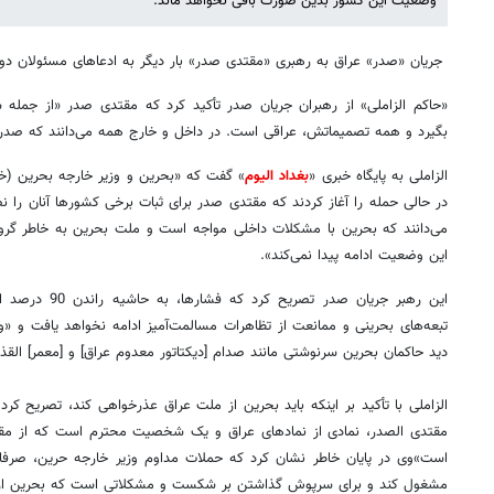
وضعیت این کشور بدین صورت باقی نخواهد ماند.
جریان «صدر» عراق به رهبری «مقتدی صدر» بار دیگر به ادعاهای مسئولان دو
«حاکم الزاملی» از رهبران جریان صدر تأکید کرد که مقتدی صدر «از جمل
بگیرد و همه تصمیماتش، عراقی است. در داخل و خارج همه می‌دانند که صدر 
الزاملی به پایگاه خبری «
بغداد الیوم
» گفت که «بحرین و وزیر خارجه بحرین (خا
در حالی حمله را آغاز کردند که مقتدی صدر برای ثبات برخی کشورها آنان را ن
می‌دانند که بحرین با مشکلات داخلی مواجه است و ملت بحرین به خاطر گروه 
این وضعیت ادامه پیدا نمی‌کند».
این رهبر جریان صد
تبعه‌های بحرینی و ممانعت از تظاهرات مسالمت‌آمیز ادامه نخواهد یافت و «و
دید حاکمان بحرین سرنوشتی مانند صدام [دیکتاتور معدوم عراق] و [معمر] القذ
الزاملی با تأکید بر اینکه باید بحرین از ملت عراق عذرخواهی کند، تصریح 
مقتدی الصدر، نمادی از نمادهای عراق و یک شخصیت محترم است که از مقبول
است»وی در پایان خاطر نشان کرد که حملات مداوم وزیر خارجه حرین، صرفا 
مشغول کند و برای سرپوش گذاشتن بر شکست و مشکلاتی است که بحرین از ن