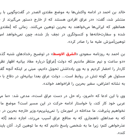
خالد بن احمد در ادامه واکنش‌ها به موضع مقتدی الصدر در گفت‌وگویی با رو
منتشر شد، گفت: «در عراق افرادی هستند که از خارج دستور می‌گیرند از جم
همانطور که ایرانی‌ها می‌خواهند به بحرین توهین می‌کنند. زمانی که [مقتد
شده و سفارت‌خانه‌ها و کنسولگری در نجف باز شده، چون نمی‌خواهد امور ب
توهین‌آمیزش علیه ما را صادر کرد».
بن احمد به روزنامه سعودی «
الشرق الاوسط
» در توضیح رخدادهای شنبه گذش
«دو ساعت و نیم منتظر ماندیم که دولت [عراق] درباره مفاد بیانیه اظهار نظ
کاردار را احضار کردیم و به وی یادداشتی تحویل دادیم، مبنی بر اینکه آنچه 
مسئول هر گونه تنش در روابط است... دولت عراق بعدا بیانیه‌ای در دفاع با ص
به نشانه اعتراض، سفیر بحرین را فراخواهد خواند».
وی با این ادعا که «امروز، راه حل در دست عراق است»، مدعی شد: «ما می‌پ
عربی خود کار کند، یا خواستار ادامه حرکت در این مسیر است؟ موضع ما ا
نخواهیم پذیرفت. ما مداخله در امورمان را نمی‌پذیریم».وزیر خارجه بحرین در پ
که به صداهای ناهنجاری که به منافع عراق آسیب می‌زند، اجازه ندهد [که 
عذرخواهی کنم؛ زیرا ما به شخصی پاسخ دادیم که به ما توهین کرد. آنان باید
کند».