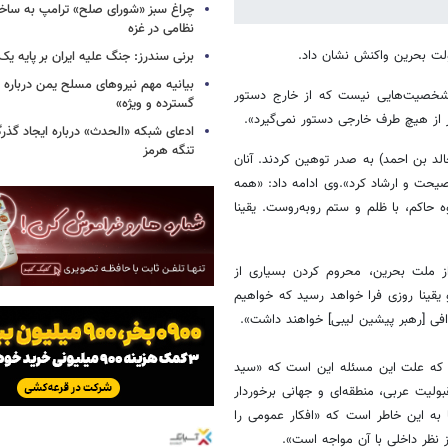
چراغ سبز «شورای صلح» ترامپ به ساخت
نظامی در غزه
لت بحرین واکنش نشان داد.
برنی سندرز: جنگ علیه ایران بر پایه یک
بیانیه مهم نیروهای مسلح یمن درباره
ه شخصیت‌هایی نیست که از خارج دستور
گسترده و ویژه»
از هیچ طرف خارجی دستور نمی‌گیرد».
ادعای شبکه «الحدث» درباره ایجاد گذر
تنگه هرمز
لد بن احمد) به صدر توهین کردند. آنان
صیحت و ارشاد کرد».وی ادامه داد: «همه
حاکم، با ظلم و ستم روبه‌روست. یقینا
ر تصریح کرد که فشارها، به حاشیه راندن 90 درصد از ملت بحرین، محروم کردن بسیاری از
 یقینا روزی فرا خواهد رسید که خواهیم
افی [رهبر پیشین لیبی] خواهند داشت».
کرد که علت این مسئله این است که «سید
یت عربی، منطقه‌ای و جهانی برخوردار
به این خاطر است که «افکار عمومی را
ظر داخلی با آن مواجه است».