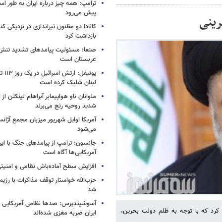
ترامپ: همه چیز درباره ایران به طور ا
پیش می‌رود
رینی
کانادا دو مظنون تیراندازی در نزدیکی کن
بازداشت کرد
صنعا: مسئولیت پیامدهای تشدید تنش 
عربستان است
یونیفل
لبنان شلیک کرده است
ملوانان ناو هواپیمابر آبراهام لینکلن ا
شدید روحیه رنج می‌برند
آمریکا اوایل شهریور میزبان مجمع آژان
می‌شود
جانسون: ترامپ از پیامدهای جنگ با ایرا
آمریکایی‌ها آگاه است
افزایش سطح آماده‌باش نظامی و امنیتی
حزب‌الله خواستار توقف مذاکرات با رژ
شد
آسوشیتدپرس: صدها نظامی آمریکایی د
کرد که با توجه به ظلم دولت بحرین،
ایران ضربه مغزی شده‌اند