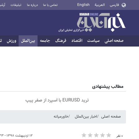
فارسی
العربية
English
تماس با ما
درباره ما
تبلیغات
آرشی
صفحه اصلی
سیاست
اقتصاد
فرهنگ
جامعه
بین‌الملل
ورزش
تا
مطالب پیشنهادی
ترید EURUSD با اسپرد از صفر پیپ
صفحه اصلی
اخبار بین‌الملل
خاورمیانه
۱۲ اردیبهشت ۱۳۹۸ - ۱۶:۳۳
۰ نفر