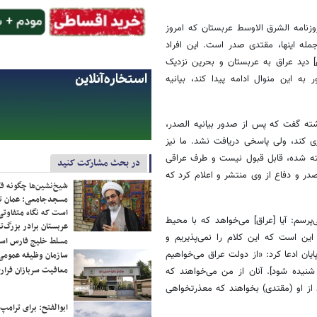
زنامه الشرق الاوسط عربستان که امروز
له اینها،‌ مقتدی صدر است. این افراد
ی] دید عراق به عربستان و بحرین نزدیک
ه این منوال ادامه پیدا کند، بیانیه
ته گفت که پس از صدور بیانیه الصدر،
ری کند، ولی پاسخی دریافت نشد. ما نیز
گفته شده، قابل قبول نیست و طرف عراقی
در بحث مشارکت کنید
در و دفاع از وی منتشر و اعلام کرد که
شیخ‌نشین‌ها چگونه فک
مسجدجامعی: عمان تن
است که نگاه متفاوتی 
رسم: آیا [عراق] می‌خواهد که با محیط
عربستان برادر بزرگ‌
ین است که این کلام را نمی‌پذیریم و
مسلط خلیج فارس ا
ایان ادعا کرد: «از دولت عراق می‌خواهیم
سازمان وظیفه عمومی 
معافیت سربازان فراری
شنیده شود]. آنان از من می‌خواهند که
 از او (مقتدی) بخواهند که معذرتخواهی
ابوالفتح: برای ترامپ