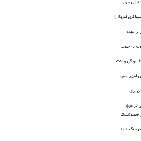
ستثنایی خوب
سولگری آمریکا را
بر عهده
: ارتش اسرائیل در یک روز ۱۱۳ توپ به جنوب
ز افسردگی و افت
س انرژی اتمی
ن برای
 در عراق
یم صهیونیستی
ر جنگ علیه