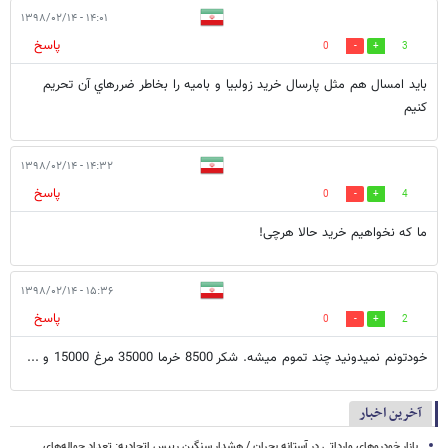
۱۴:۰۱ - ۱۳۹۸/۰۲/۱۴
پاسخ
0
3
بايد امسال هم مثل پارسال خريد زولبيا و باميه را بخاطر ضررهاي آن تحريم
كنيم
۱۴:۳۲ - ۱۳۹۸/۰۲/۱۴
پاسخ
0
4
ما که نخواهیم خرید حالا هرچی!
۱۵:۳۶ - ۱۳۹۸/۰۲/۱۴
پاسخ
0
2
خودتونم نمیدونید چند تموم میشه. شکر 8500 خرما 35000 مرغ 15000 و ...
آخرین اخبار
بازار خودروهای وارداتی در آستانه بحران / هشدار سنگین رییس اتحادیه: تعداد حواله‌های