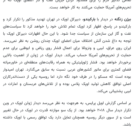
تمامی تدابیر لازم را برای مسدود کردن جریان نفت و گاز اعضای اوپک که از
تحریم‌های آمریکا حمایت می‌کنند به کار خواهد بست.
بیژن زنگنه
در دیدار با
بارکیندو
، دبیرکل اوپک در تهران تهدید مذکور را تکرار کرد و
بارکیندو در پاسخ، اظهار کرد اوپک تمام تلاش خود را خواهد کرد تا سیاست‌های
نفت و گاز این سازمان از سیاست جدا شود. با این حال اظهارات دبیرکل اوپک با
توجه به داغ شدن آتش اختلاف میان اعضای اوپک چندان روشن به نظر نمی‌رسد.
ایران روی عراق، لیبی و ونزوئلا برای اعمال فشار روی ریاض و ابوظبی برای عدم
حمایت از تحریم‌های آمریکا حساب می‌کند. دیدار اوپک در ژوئن از اهمیت بالایی
برخوردار خواهد بود. فشار ژئوپلیتیکی به همراه رقابت‌های منطقه‌ای در خاورمیانه
فضای کمتری برای مانور کشورهای عربی نسبت به سابق می‌گذارد. تهران امیدوار
بوده است که مسکو را در طرف خود نگه دارد اما روسیه یکی از دست‌اندرکاران
اصلی توافق کاهش تولید اوپک پلاس بوده و از تلاش‌های عربستان و امارات در
لیبی پشتیبانی می‌کند.
بر اساس گزارش اویل پرایس، به هرجهت به نظر می‌رسد دیدار ژوئن اوپک در وین
تکرار دیدار سال ۲۰۱۸ خواهد بود. از یک سو موازنه قدرت در اوپک در حال تغییر
است و از سوی دیگر روسیه همچنان تمایل دارد یک توافق رسمی با اوپک داشته
باشد.