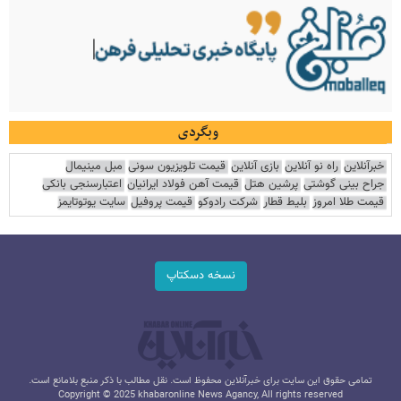
وبگردی
خبرآنلاین
راه نو آنلاین
بازی آنلاین
قیمت تلویزیون سونی
مبل مینیمال
جراح بینی گوشتی
پرشین هتل
قیمت آهن فولاد ایرانیان
اعتبارسنجی بانکی
قیمت طلا امروز
بلیط قطار
شرکت رادوکو
قیمت پروفیل
سایت یوتوتایمز
نسخه دسکتاپ
تمامی حقوق این سایت برای خبرآنلاین محفوظ است. نقل مطالب با ذکر منبع بلامانع است.
Copyright © 2025 khabaronline News Agancy, All rights reserved