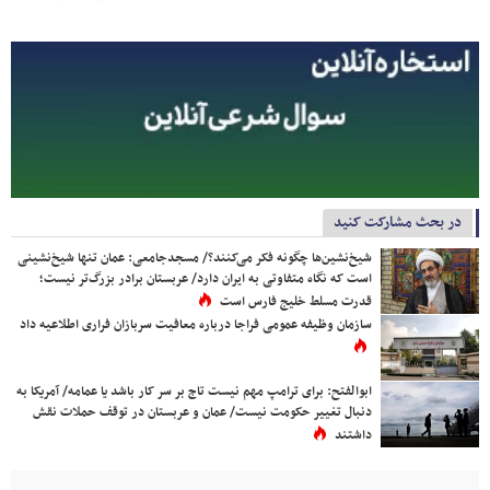
در بحث مشارکت کنید
شیخ‌نشین‌ها چگونه فکر می‌کنند؟/ مسجدجامعی: عمان تنها شیخ‌نشینی
است که نگاه متفاوتی به ایران دارد/ عربستان برادر بزرگ‌تر نیست؛
قدرت مسلط خلیج فارس است
سازمان وظیفه عمومی فراجا درباره معافیت سربازان فراری اطلاعیه داد
ابوالفتح: برای ترامپ مهم نیست تاج بر سر کار باشد یا عمامه/ آمریکا به
دنبال تغییر حکومت نیست/ عمان و عربستان در توقف حملات نقش
داشتند