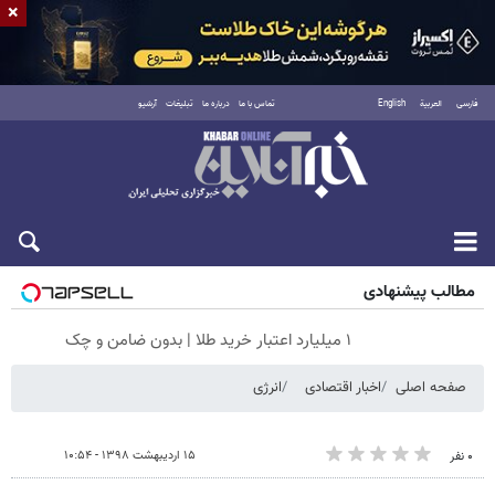
×
فارسی
العربية
English
تماس با ما
درباره ما
تبلیغات
آرشیو
پنجشنبه ۱۵ مرداد ۱۴۰۵
مطالب پیشنهادی
۱ میلیارد اعتبار خرید طلا | بدون ضامن و چک
صفحه اصلی
اخبار اقتصادی
انرژی
۱۵ اردیبهشت ۱۳۹۸ - ۱۰:۵۴
۰ نفر