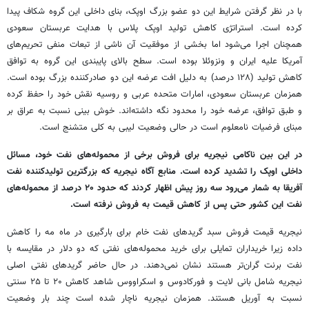
با در نظر گرفتن شرایط این دو عضو بزرگ اوپک، بنای داخلی این گروه شکاف پیدا
کرده است. استراتژی کاهش تولید اوپک پلاس با هدایت عربستان سعودی
همچنان اجرا می‌شود اما بخشی از موفقیت آن ناشی از تبعات منفی تحریم‌های
آمریکا علیه ایران و ونزوئلا بوده است. سطح بالای پایبندی این گروه به توافق
کاهش تولید (۱۲۸ درصد) به دلیل افت عرضه این دو صادرکننده بزرگ بوده است.
همزمان عربستان سعودی، امارات متحده عربی و روسیه نقش خود را حفظ کرده
و طبق توافق، عرضه خود را محدود نگه داشته‌اند. خوش بینی نسبت به عراق بر
مبنای فرضیات نامعلوم است در حالی وضعیت لیبی به کلی متشنج است.
در این بین ناکامی نیجریه برای فروش برخی از محموله‌های نفت خود، مسائل
داخلی اوپک را تشدید کرده است. منابع آگاه نیجریه که بزرگترین تولیدکننده نفت
آفریقا به شمار می‌رود سه روز پیش اظهار کردند که حدود ۲۰ درصد از محموله‌های
نفت این کشور حتی پس از کاهش قیمت به فروش نرفته است.
نیجریه قیمت فروش سبد گریدهای نفت خام برای بارگیری در ماه مه را کاهش
داده زیرا خریداران تمایلی برای خرید محموله‌های نفتی که دو دلار در مقایسه با
نفت برنت گران‌تر هستند نشان نمی‌دهند. در حال حاضر گریدهای نفتی اصلی
نیجریه شامل بانی لایت و فورکادوس و اسکراووس شاهد کاهش ۲۰ تا ۲۵ سنتی
نسبت به آوریل هستند. همزمان نیجریه ناچار شده است چند بار وضعیت