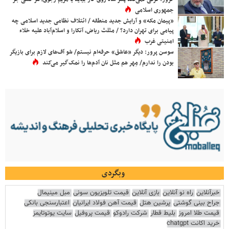
جمهوری اسلامی
«پیمان مکه» و آرایش جدید منطقه / ائتلاف نظامی جدید اسلامی چه
پیامی برای تهران دارد؟ / مثلث ریاض، آنکارا و اسلام‌آباد علیه خلاء
امنیتی غرب
سوسن پرور: دیگر «عاشق» حرفه‌ام نیستم/ شو آف‌های لازم برای بازیگر
بودن را ندارم/ مِهر هم مثل نان آدم‌ها را نمک‌گیر می‌کند
وبگردی
خبرآنلاین
راه نو آنلاین
بازی آنلاین
قیمت تلویزیون سونی
مبل مینیمال
جراح بینی گوشتی
پرشین هتل
قیمت آهن فولاد ایرانیان
اعتبارسنجی بانکی
قیمت طلا امروز
بلیط قطار
شرکت رادوکو
قیمت پروفیل
سایت یوتوتایمز
خرید اکانت chatgpt