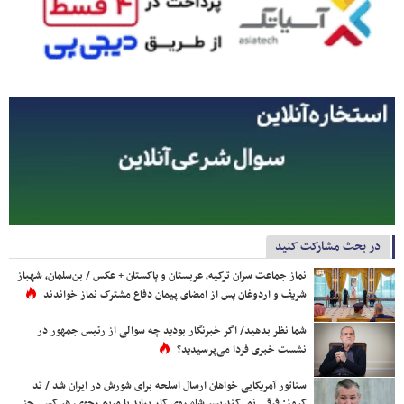
در بحث مشارکت کنید
نماز جماعت سران ترکیه، عربستان و پاکستان + عکس / بن‌سلمان، شهباز
شریف و اردوغان پس از امضای پیمان دفاع مشترک نماز خواندند
شما نظر بدهید/ اگر خبرنگار بودید چه سوالی از رئیس جمهور در
نشست خبری فردا می‌پرسیدید؟
سناتور آمریکایی خواهان ارسال اسلحه برای شورش در ایران شد / تد
کروز: فرقی نمی‌کند پسر شاه روی کار بیاید یا مریم رجوی، هر کسی جز