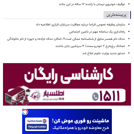
توقیف خودروی نیسان با راننده ۱۲ ساله در این جاده
پربیننده‌ترین
سازمان وظیفه عمومی فراجا درباره معافیت سربازان فراری اطلاعیه داد
راه‌اندازی یک سامانه مهم در تامین اجتماعی
حذف نام همسر سابق از شناسنامه ممکن است؟/ امکان حذف «زاده» و «پور» از نام خانوادگی
تصادف رخ‌به‌رخ ۲ خودرو سمند/ ۴ سرنشین جان باختند
دستور جدید وزارت علوم ابلاغ شد