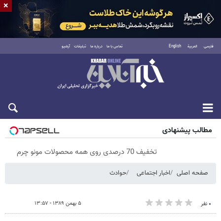
×
فارسی
العربية
English
تماس با ما
درباره ما
تبلیغات
آرشیو
پنجشنبه ۱۵ مرداد ۱۴۰۵
مطالب پیشنهادی
تخفیف 70 درصدی روی همه محصولات مونو چرم
صفحه اصلی
اخبار اجتماعی
حوادث
۵ بهمن ۱۳۸۹ - ۱۳:۵۷
۰ نفر