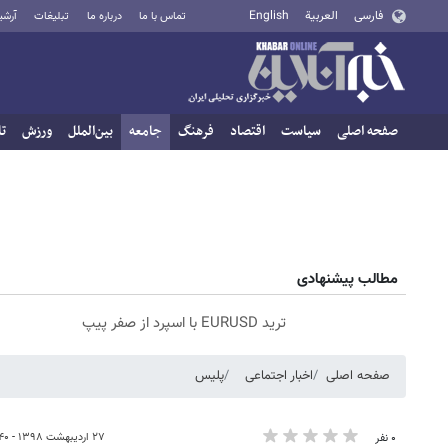
فارسی
العربية
English
تماس با ما
درباره ما
تبلیغات
آرشی
صفحه اصلی
سیاست
اقتصاد
فرهنگ
جامعه
بین‌الملل
ورزش
تا
مطالب پیشنهادی
ترید EURUSD با اسپرد از صفر پیپ
صفحه اصلی
اخبار اجتماعی
پلیس
۲۷ اردیبهشت ۱۳۹۸ - ۱۳:۴۰
۰ نفر