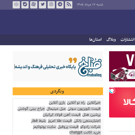
شنبه ۱۷ مرداد ۱۴۰۵
انتشارات
وبلاگ
استان‌ها
وبگردی
خبرآنلاین
راه نو آنلاین
بازی آنلاین
قیمت تلویزیون سونی
مبل مینیمال
جراح بینی گوشتی
پرشین هتل
قیمت آهن فولاد ایرانیان
اعتبارسنجی بانکی
قیمت طلا امروز
بلیط قطار
شرکت رادوکو
قیمت پروفیل
سایت یوتوتایمز
خرید اکانت chatgpt