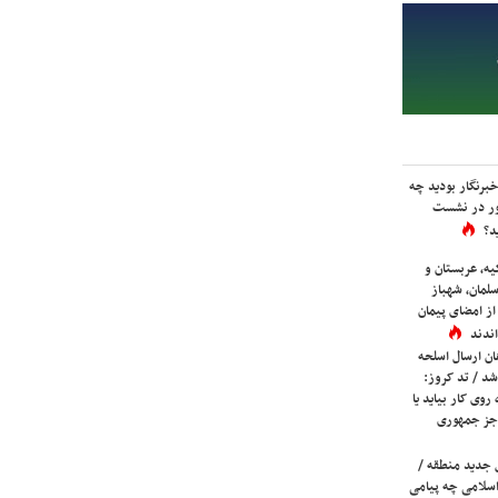
برنگار بودید چه
ور در نشست
د؟
یه، عربستان و
لمان، شهباز
ز امضای پیمان
ندند
ان ارسال اسلحه
شد / تد کروز:
روی کار بیاید یا
جز جمهوری
 جدید منطقه /
اسلامی چه پیامی