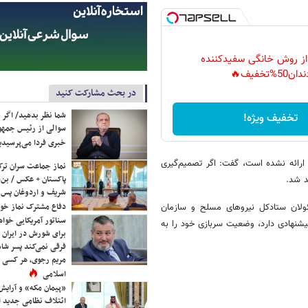
 از روش خانگی سفیدکننده
دان50%تخفیف🔥
در بحث مشارکت کنید
شما نظر بدهید/ اگر خ
تخفیف ویژه!
سوالی از رئیس جمه
خبری فردا می‌پرسیدی
 ارائه نشده است، گفت: اگر تصمیم‌گیری
نماز جماعت سران ترک
پاکستان + عکس / بن‌س
د شد.
شریف و اردوغان پس ا
دفاع مشترک نماز خوا
ئولان ستادکل نیروهای مسلح و سازمان
سناتور آمریکایی خواه
پیشنهادی دارد، وضعیت سربازی خود را به
برای شورش در ایران 
فرقی نمی‌کند پسر شاه 
مریم رجوی، هر کسی 
اسلامی
«پیمان مکه» و آرایش
ائتلاف نظامی جدید 