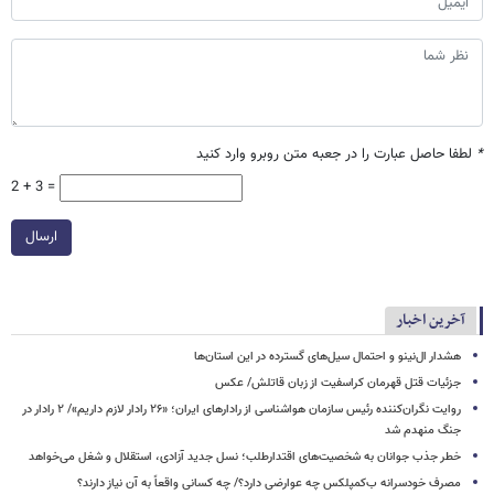
*
لطفا حاصل عبارت را در جعبه متن روبرو وارد کنید
2 + 3 =
ارسال
آخرین اخبار
هشدار ال‌نینو و احتمال سیل‌های گسترده در این استان‌ها
جزئیات قتل قهرمان کراسفیت از زبان قاتلش/ عکس
روایت نگران‌کننده رئیس سازمان هواشناسی از رادارهای ایران؛ «۲۶ رادار لازم داریم»/ ۲ رادار در
جنگ منهدم شد
خطر جذب جوانان به شخصیت‌های اقتدارطلب؛ نسل جدید آزادی، استقلال و شغل می‌خواهد
مصرف خودسرانه ب‌کمپلکس چه عوارضی دارد؟/ چه کسانی واقعاً به آن نیاز دارند؟