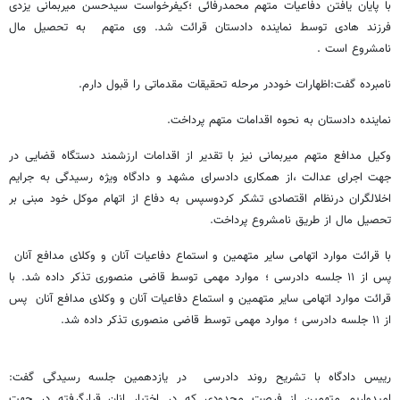
با پایان یافتن دفاعیات متهم محمدرفائی ؛کیفرخواست سیدحسن میربمانی یزدی
فرزند هادی توسط نماینده دادستان قرائت شد. وی متهم به تحصیل مال
نامشروع است .
نامبرده گفت:اظهارات خوددر مرحله تحقیقات مقدماتی را قبول دارم.
نماینده دادستان به نحوه اقدامات متهم پرداخت.
وکیل مدافع متهم میربمانی نیز با تقدیر از اقدامات ارزشمند دستگاه قضایی در
جهت اجرای عدالت ،از همکاری دادسرای مشهد و دادگاه ویژه رسیدگی به جرایم
اخلالگران درنظام اقتصادی تشکر کردوسپس به دفاع از اتهام موکل خود مبنی بر
تحصیل مال از طریق نامشروع پرداخت.
با قرائت موارد اتهامی سایر متهمین و استماع دفاعیات آنان و وکلای مدافع آنان
پس از ۱۱ جلسه دادرسی ؛ موارد مهمی توسط قاضی منصوری تذکر داده شد. با
قرائت موارد اتهامی سایر متهمین و استماع دفاعیات آنان و وکلای مدافع آنان پس
از ۱۱ جلسه دادرسی ؛ موارد مهمی توسط قاضی منصوری تذکر داده شد.
رییس دادگاه با تشریح روند دادرسی در یازدهمین جلسه رسیدگی گفت:
امیدواریم متهمین از فرصت محدودی که در اختیار انان قرارگرفته در جهت