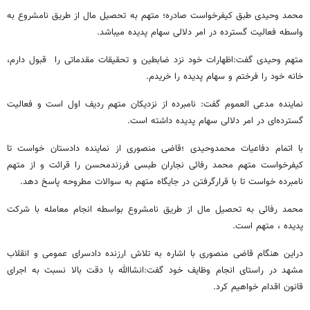
محمد وحیدی طبق کیفرخواست صادره؛ متهم به تحصیل مال از طریق نامشروع به
واسطه فعالیت گسترده در امر دلالی سهام پدیده میباشد.
متهم وحیدی گفت:اظهارات خود نزد ضابطین و تحقیقات مقدماتی را قبول دارم،
خانه خود را فرختم و سهام پدیده را خریدم.
نماینده مدعی العموم گفت: نامبرده از نزدیکان متهم ردیف اول است و فعالیت
گسترده‌ای در امر دلالی سهام پدیده داشته است.
با اتمام دفاعیات محمدوحیدی ؛قاضی منصوری از نماینده دادستان خواست تا
کیفرخواست متهم محمد رفائی نجاران طبسی فرزندمحسن را قرائت و از متهم
نامبرده خواست تا با قرارگرفتن در جایگاه متهم به سوالات مطروحه پاسخ دهد.
محمد رفائی به تحصیل مال از طریق نامشروع بواسطه انجام معامله با شرکت
پدیده ، متهم است.
دراین هنگام قاضی منصوری با اشاره به تلاش ارزنده دادسرای عمومی و انقلاب
مشهد در راستای انجام وظایف خود گفت:انشاالله با دقت بالا نسبت به اجرای
قانون اقدام خواهیم کرد.