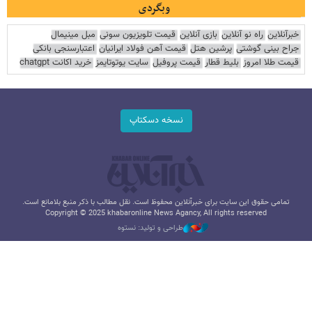
وبگردی
خبرآنلاین
راه نو آنلاین
بازی آنلاین
قیمت تلویزیون سونی
مبل مینیمال
جراح بینی گوشتی
پرشین هتل
قیمت آهن فولاد ایرانیان
اعتبارسنجی بانکی
قیمت طلا امروز
بلیط قطار
قیمت پروفیل
سایت یوتوتایمز
خرید اکانت chatgpt
نسخه دسکتاپ
تمامی حقوق این سایت برای خبرآنلاین محفوظ است. نقل مطالب با ذکر منبع بلامانع است.
Copyright © 2025 khabaronline News Agancy, All rights reserved
طراحی و تولید: نستوه