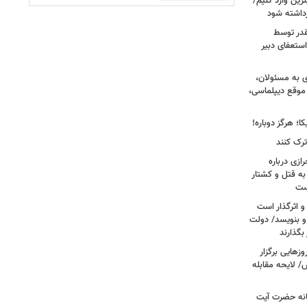
زین وارد کنیم/
رداشته شود
قدر توسط
ستعفای دبیر
ی به مسئولان،
موقع دیپلماسی،
؛ هرگز دوباره!
ترک کنند
ازی درباره
به قتل و کشتار
ست
و اثرگذار است
 و بنویسد/ دولت
 بگذارند
هایی برگزار
 لایحه مقابله
انه حضرت آیت