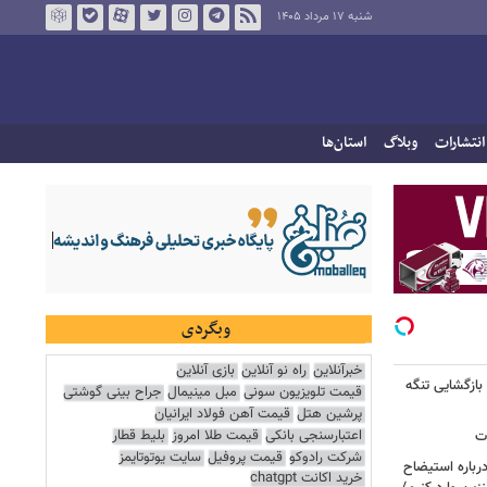
شنبه ۱۷ مرداد ۱۴۰۵
انتشارات
وبلاگ
استان‌ها
وبگردی
خبرآنلاین
راه نو آنلاین
بازی آنلاین
بازگشایی تنگه
قیمت تلویزیون سونی
مبل مینیمال
جراح بینی گوشتی
پرشین هتل
قیمت آهن فولاد ایرانیان
اعتبارسنجی بانکی
قیمت طلا امروز
بلیط قطار
ات
شرکت رادوکو
قیمت پروفیل
سایت یوتوتایمز
رباره استیضاح
خرید اکانت chatgpt