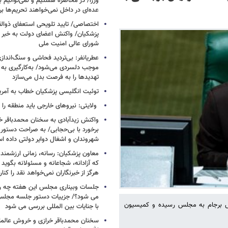
وزرا/ در محاصره هستیم و نمی‌توانیم بن
عده‌ای در داخل نمی‌خواهند تحریم‌ها ب
اختصاصی/ تایید تلویحی استعفای ذوال
پزشکیان/ واکنش اعضای دولت به خبر ا
شورای عالی امنیت ملی
عطریانفر: بی‌تردید فحاشی و سنگ‌انداز
موجب دلسردی می‌شود/ به‌کارگیری به 
تهدیدها را به فرصت بدل می‌سازد
توئیت انگلیسی پزشکیان خطاب به آمریکا
ولایتی: نیروهای خارجی باید منطقه را 
واکنش زیدآبادی به سخنان محمدباقر خر
برخورد با بی‌حجابی/ به صراحت دستور 
شهروندان و اشغال دوایر دولتی داده ا
معاون پزشکیان: رسانه، زمانی ارزشمند 
که آزادانه، شجاعانه و مسئولانه بگوید
هرگز از خبرنگاران نمی‌خواهد نقد را کنار
جلسات وبیناری مجلس این هفته چه روز
می شود؟/ جزییات دستور جلسه مجلس/
رش برجام به مجلس رسیده و کمیسیون
با جنایات بین المللی بررسی می شود
سخنان محمدباقر خرازی و خروش عالم