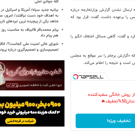
الله جوادی آملی
 ارسال نشدن گزارش وزارتخارجه درباره
بیانیه جدید سپاه/ آمریکا و اسرائیل در 
به اهداف خود دست نیافتند/ امروز، من
س را برعهده داشت، گفت: قرار بود که
شاهد یکی از پیچیده ترین نبردهای تا
پیام محمدباقر قالیباف به مناسبت روز خ
هم پیام داد
رد و گفت: گاهی مسائل اختلاف انگیز را
شورای عالی امنیت ملی کجاست؟/ اتاقی
تصمیم‌سازی و تصمیم‌گیری درباره پرو
که «گزارش برجام را سر موقع به مجلس
 است و نتیجه را اعلام می‌کند.
 از روش خانگی سفیدکننده
دان50%تخفیف🔥
تخفیف ویژه!