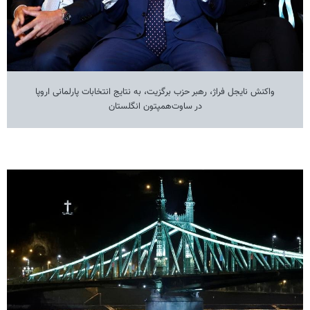
واکنش نایجل فراژ، رهبر حزب برگزیت، به نتایج انتخابات پارلمانی اروپا
در ساوت‌همپتون انگلستان