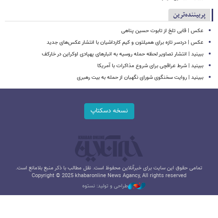
پربیننده‌ترین
عکس | قابی تلخ از تابوت حسین پناهی
عکس | دردسر تازه برای همیلتون و کیم کارداشیان با انتشار عکس‌های جدید
ببینید | انتشار تصاویر لحظه حمله روسیه به انبارهای پهپادی اوکراین در خارکف
ببینید | شرط عراقچی برای شروع مذاکرات با آمریکا
ببینید | روایت سخنگوی شورای نگهبان از حمله به بیت رهبری
نسخه دسکتاپ
تمامی حقوق این سایت برای خبرآنلاین محفوظ است. نقل مطالب با ذکر منبع بلامانع است.
Copyright © 2025 khabaronline News Agancy, All rights reserved
طراحی و تولید: نستوه