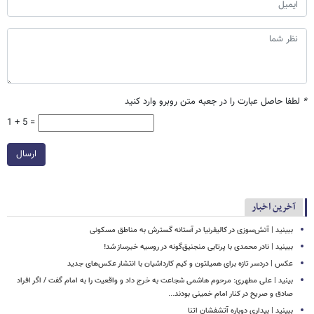
*
لطفا حاصل عبارت را در جعبه متن روبرو وارد کنید
1 + 5 =
ارسال
آخرین اخبار
ببینید | آتش‌سوزی در کالیفرنیا در آستانه گسترش به مناطق مسکونی
ببینید | نادر محمدی با پرتابی منجنیق‌گونه در روسیه خبرساز شد!
عکس | دردسر تازه برای همیلتون و کیم کارداشیان با انتشار عکس‌های جدید
بینید | علی مطهری: مرحوم هاشمی شجاعت به خرج داد و واقعیت را به امام گفت / اگر افراد
صادق و صریح در کنار امام خمینی بودند...
ببینید | بیداری دوباره آتشفشان اتنا