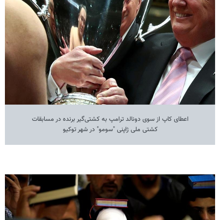
اعطای کاپ از سوی دونالد ترامپ به کشتی‌گیر برنده در مسابقات
کشتی ملی ژاپنی "سومو" در شهر توکیو