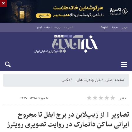
×
فارسی
العربية
English
تماس با ما
درباره ما
تبلیغات
آرشیو
یکشنبه ۱۸ مرداد ۱۴۰۵
صفحه اصلی
اخبار چندرسانه‌ای
عکس
۱۰ خرداد ۱۳۹۸ - ۱۹:۲۰
۰ نفر
تصاویر | از زیپ‌لاین در برج ایفل تا مجروح
ایرانی ساکن دانمارک در روایت تصویری رویترز