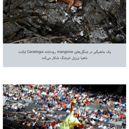
یک ماهیگیر در جنگل‌های mangrove رودخانه Caratingui ایالت
باهیا برزیل خرجنگ شکار می‌کند