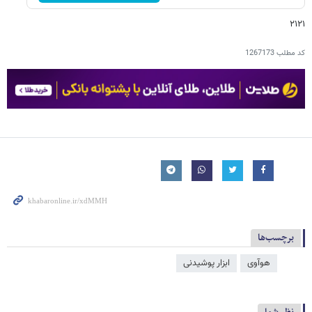
۲۱۲۱
کد مطلب
1267173
برچسب‌ها
هوآوی
ابزار پوشیدنی