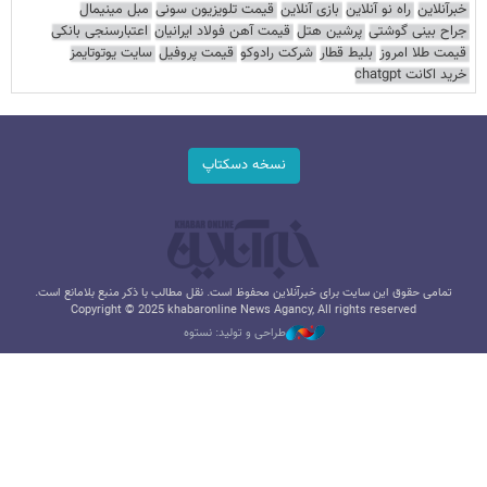
خبرآنلاین
راه نو آنلاین
بازی آنلاین
قیمت تلویزیون سونی
مبل مینیمال
جراح بینی گوشتی
پرشین هتل
قیمت آهن فولاد ایرانیان
اعتبارسنجی بانکی
قیمت طلا امروز
بلیط قطار
شرکت رادوکو
قیمت پروفیل
سایت یوتوتایمز
خرید اکانت chatgpt
نسخه دسکتاپ
تمامی حقوق این سایت برای خبرآنلاین محفوظ است. نقل مطالب با ذکر منبع بلامانع است.
Copyright © 2025 khabaronline News Agancy, All rights reserved
طراحی و تولید: نستوه