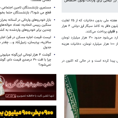
کسانی هستند؟
اون وزیر بهداشت نوشت: بیش از ۱۷۰ میلیون دلار ارز نیمایی برای واردات توتون اختصاص
مستمری بازنشستگان تامین اجتماعی د
قطع می شود؟/ بازنشستگان حتما بخوا
بازار خودروهای وارداتی در آستانه بحرا
امروز در نشست خبری به مناسبت هفته ملی بدون دخانیات که از ۲۵ لغایت
سنگین رییس اتحادیه: تعداد حواله‌های
دلار
به کاغذ سیگار
ارز
دولتی ۴ هزار
چندین برابر خودروهای واردشده به کش
قلیان
پرداخت می‌کنند.
لیست قیمت اجاره مسکن در قم/ اجاره آ
وی با بیان اینکه هزینه‌هایی که به نظام سلامت از طریق استعمال دخانیات وارد می‌شود حدود ۳۰ هزار میلیارد تومان
سالاریه، پردیسان، زنبیل‌آباد و... چقدر 
است، گفت: اگر هزینه‌های دیگر درمانی مرتبط با آن را نیز درنظر بگیریم بیش از ۱۰۰ هزار میلیارد تومان، دخانیات هزینه
جدول
گوشت ۴ هزار تومانی این‌گونه میلی
چرا با افت ۳۰ درصدی قیمت دام، گ
پیدا کرده است و در حالی که اکنون در
نمی‌شود؟