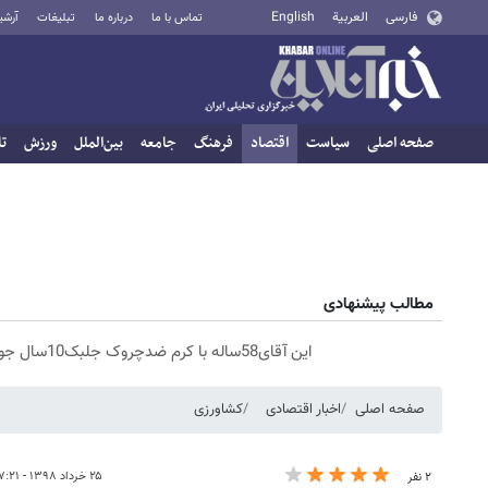
فارسی
العربية
English
تماس با ما
درباره ما
تبلیغات
آرشی
صفحه اصلی
سیاست
اقتصاد
فرهنگ
جامعه
بین‌الملل
ورزش
تا
مطالب پیشنهادی
این آقای58ساله با کرم ضدچروک جلبک10سال جوان شد(سفارش با تخفیف)
صفحه اصلی
اخبار اقتصادی
کشاورزی
۲۵ خرداد ۱۳۹۸ - ۱۷:۲۱
۲ نفر