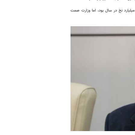
ادامه داد: برآورد ما در خصوص میزان مصرف سیگار در کشور ۳۵ تا ۴۵ میلیارد نخ در سال بود، اما وزارت صمت