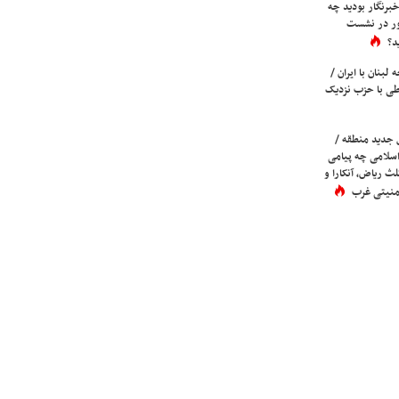
برنگار بودید چه
ور در نشست
د؟
لبنان با ایران /
ی با حزب نزدیک
 جدید منطقه /
اسلامی چه پیامی
لث ریاض، آنکارا و
 امنیتی غرب