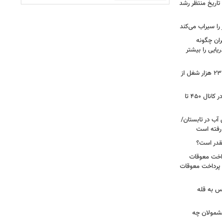
تاریخ منتظر رشد
یران چگونه
ریایی را بیشتر
شوک به بازار کار آمریکا/ اقتصاد امریکا ۲۳ هزار شغل از
گزارشی از بازار برنج؛ قیمت‌ها همچنان در کانال ۴۵۰ تا
آب در تابستان/
ا رفته است
قدر است؟
داخت معوقات
 پرداخت معوقات
س به قله
 مشمولان چه