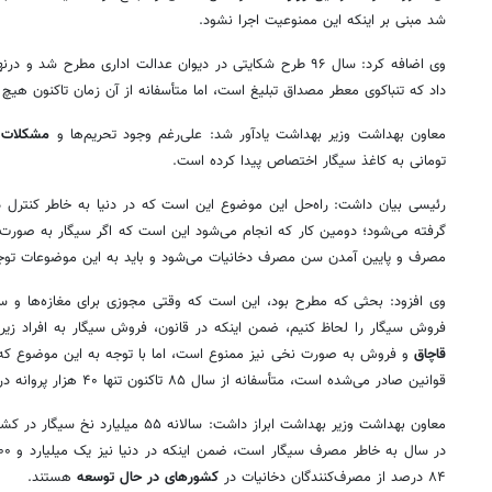
شد مبنی بر اینکه این ممنوعیت اجرا نشود.
وی اضافه کرد: سال ۹۶ طرح شکایتی در دیوان عدالت اداری مطرح ش
داد که تنباکوی معطر مصداق تبلیغ است، اما متأسفانه از آن زمان تاکنون هی
معاون بهداشت وزیر بهداشت یادآور شد: علی‌رغم وجود تحریم‌ها و
مشکلات
تومانی به کاغذ سیگار اختصاص پیدا کرده است.
رئیسی بیان داشت: راه‌حل این موضوع این است که در دنیا به خاطر کنترل 
گرفته می‌شود؛ دومین کار که انجام می‌شود این است که اگر سیگار به صورت 
مصرف و پایین آمدن سن مصرف دخانیات می‌شود و باید به این موضوعات توج
وی افزود: بحثی که مطرح بود، این است که وقتی مجوزی برای مغازه‌ها و س
فروش سیگار را لحاظ کنیم، ضمن اینکه در قانون، فروش سیگار به افراد زی
قاچاق
قوانین صادر می‌شده است، متأسفانه از سال ۸۵ تاکنون تنها ۴۰ هزار پروانه در این خصوص صادر شده است.
معاون بهداشت وزیر بهداشت ابراز داشت: سالانه ۵۵ میلیارد نخ سیگار در کشور دود می‌شود و ۵۵ تا ۶۰ هزار
۸۴ درصد از مصرف‌کنندگان دخانیات در
کشورهای در حال توسعه
هستند.