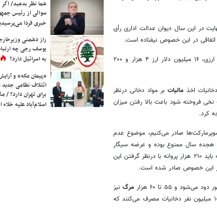
شما نظر بدهید/ اگر خ
سوالی از رئیس جمه
خبری فردا می‌پرسیدی
د و درنهایت در این سال دیوان عدالت اداری رأی
راز دشمنی وزیرخارجه 
چ اتفاقی در این خصوص نیفتاده است.
یوسف رجی چه ارتباط
به اسرائیل دارد؟
ارزی، ۱۶ میلیون دلار ارز ۴ هزار و ۲۰۰
«پیمان مکه» و آرایش
ائتلاف نظامی جدید 
دخانیات اخذ
مالیات
بر مواد دخانی درنظر
برای تهران دارد؟ / مث
نخی فروخته شود باعث بالا رفتن میزان
اسلام‌آباد علیه خلاء
ه کرد.
وپرمارکت‌ها صادر می‌کنیم، موضوع عدم
ر هجده سال ممنوع بوده و عرضه سیگار
و فروش به صورت نخی نیز ممنوع است، اما با توجه به این موضوع که باید ۲۱۰ هزار پروانه با درنظر گرفتن این
مرگ
نیز
در سال به خاطر مصرف سیگار است، ضمن اینکه در دنیا نیز یک میلیارد و ۱۰۰ میلیون نفر دخانیات مصرف می‌کنند که