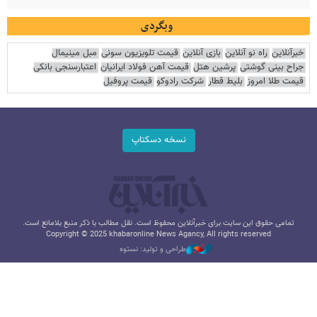
وبگردی
خبرآنلاین
راه نو آنلاین
بازی آنلاین
قیمت تلویزیون سونی
مبل مینیمال
جراح بینی گوشتی
پرشین هتل
قیمت آهن فولاد ایرانیان
اعتبارسنجی بانکی
قیمت طلا امروز
بلیط قطار
شرکت رادوکو
قیمت پروفیل
نسخه دسکتاپ
تمامی حقوق این سایت برای خبرآنلاین محفوظ است. نقل مطالب با ذکر منبع بلامانع است.
Copyright © 2025 khabaronline News Agancy, All rights reserved
طراحی و تولید: نستوه