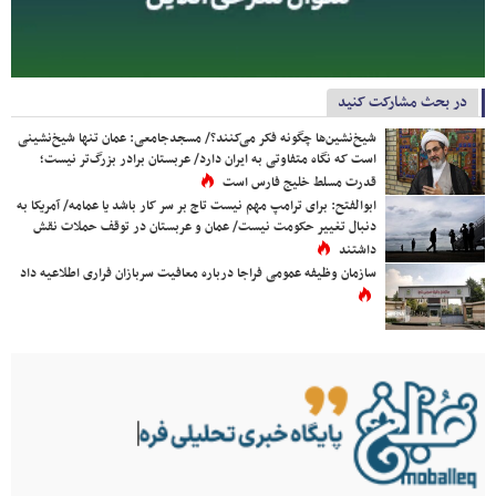
در بحث مشارکت کنید
شیخ‌نشین‌ها چگونه فکر می‌کنند؟/ مسجدجامعی: عمان تنها شیخ‌نشینی
است که نگاه متفاوتی به ایران دارد/ عربستان برادر بزرگ‌تر نیست؛
قدرت مسلط خلیج فارس است
ابوالفتح: برای ترامپ مهم نیست تاج بر سر کار باشد یا عمامه/ آمریکا به
دنبال تغییر حکومت نیست/ عمان و عربستان در توقف حملات نقش
داشتند
سازمان وظیفه عمومی فراجا درباره معافیت سربازان فراری اطلاعیه داد