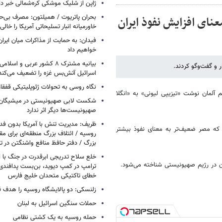
ژاپن از شلیک موشکی کره‌شمالی خبر دا
بحران پاتریوت / همیلتون: مصرف بی‌
ای افزایش نفوذ ایران
خاورمیانه انبار تسلیحاتی آمریکا را خالی
فیدان: به حمایت از مذاکرات میان ایران 
خواهیم داد
بیانیه مشترک ۸ کشور عربی و اسل
 و گفت‌وگو کردند.
اسرائیل آتش‌بس غزه را تضعیف می‌کند
نگاه روسی به تحولات ژئوپلیتیکی قفقا
 آلمان نوشت «تیزیپی لیونی» به «انگلا
شکست لابی صهیونیستی در میشیگان؛ 
صهیونیست‌ها دیگر اثر ندارد
ظریف: مدیریت تنش با آمریکا بدون فد
 که مصر ضعیف‌تر به معنای نفوذ بیشتر
روسیه / ائتلاف بزرگ منطقه‌ای برای مقاب
بزرگ / دفتر حافظ منافع واشنگتن در 
خلع سلاح تدریجی ابرقدرت در جنگ با ا
یون در رژیم صهیونیستی شناخته می‌شود.
ترامپ در کمپ دیوید، بن‌بست پدافندی 
خطای تاکتیکی متحدان خلیج فارس
زلنسکی: دو پالایشگاه روسیه را هدف قر
حملات سنگین اسرائیل به لبنان
حمله روسیه به یک کشتی نظامی