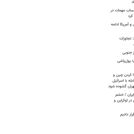
د
حساب مهمات در
 کرد
و آمریکا ادامه
امی: تجاوزات
ز جنوبی
پول‌پاشی
ا کردن چین و
له با اسرائیل
تهران گشوده شود
یران / خشم
در اوکراین و
ار دادیم