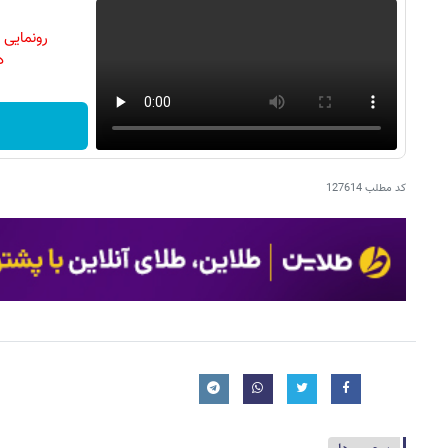
رونمایی
دن
کد مطلب
127614