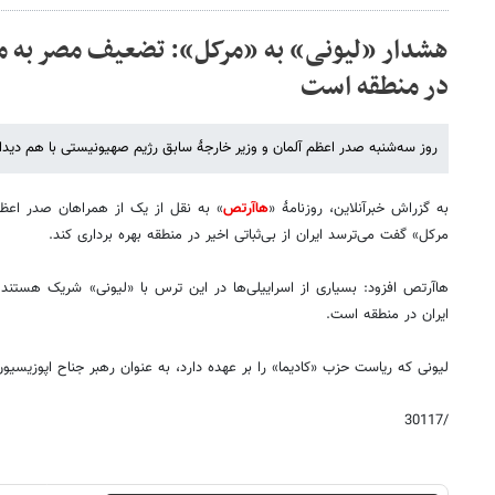
هشدار «لیونی» به «مرکل»: تضعیف مصر به معن
در منطقه است
روز سه‌شنبه صدر اعظم آلمان و وزیر خارجۀ سابق رژیم صهیونیستی با هم دیدار
به گزراش خبرآنلاین، روزنامۀ «
هاآرتص
» به نقل از یک از همراهان صدر اعظم
مرکل» گفت می‌ترسد ایران از بی‌ثباتی اخیر در منطقه بهره برداری کند.
هاآرتص افزود: بسیاری از اسراییلی‌ها در این ترس با «لیونی» شریک هستند
ایران در منطقه است.
لیونی که ریاست حزب «کادیما» را بر عهده دارد، به عنوان رهبر جناح اپوزیس
/30117