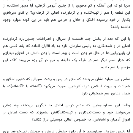
من! تو که این آهنگ و تم محوری را از چنین آلبومی گرفتی، ‌آیا مجوز استفاده از
این قطعه را هم از تهیه‌کننده و یا گردآورنده ‌اصلی اثر گرفته‌ای؟ آیا آقای میرباقری
یک‌بار از خود پرسیده‌ اخلاق و حلال و حرامی هم باید در این گونه موارد وجود
داشته باشد؟
یا این که بعد از پخش چند قسمت از سریال و اعتراضات چندین‌باره گردآورنده
اصلی اثر و نامه‌نگاری به رئیس سازمان، تازه به یاد‌ آقایان افتاده که بله، کسی هم
آن پایین‌پایین‌ها در حال غر زدن است و بهتر است با زدن نامش در انتهای تیتراژی
که هزار اسم دیگر هم در ظرف یک دقیقه و نیم در‌ آن رژه‌ می‌روند کلک این
مزاحم را هم بکنیم.
تمامی این موارد نشان می‌دهد که حتی در پس و پشت سریالی که دعوی اخلاق و
شجاعت و مروت اسلامی دارد، کارهایی صورت می‌گیرد (آگاهانه یا ناآگاهانه)که با
همان دعاوی هم همخوانی دارد.
واقعا این صدا‌و‌سیمایی که مدام درس اخلاق به دیگران می‌دهد،‌ چه زمانی
می‌‌خواهد خود و دست‌اندرکاران و تهیه‌کنندگانش بیاموزند که دست تطاول بر
اموال آدمیان و اشخاص، به خصوص اهالی موسیقی دراز نکنند؟
آیا رئیس سازمان صداو‌سیما با آن دایره حقوقی عریض و طویلش نمی‌خواهد برای