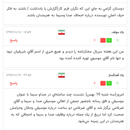
دوستان گرامي به جاي اين كه نگران فرم كار(گزارش يا يادداشت ) باشند به فكر
حرف اصلي نويسنده درباره اجحاف صدا وسيما به هنرمندان باشند
يك مولف
۱۶:۵۹ - ۱۳۸۹/۱۱/۱۸
پاسخ
0
0
من اين هفته سريال مختارنامه را ديدم و هيچ خبري از اسم آقاي شريفيان نبود
و تنها نام آقاي موسوي تهيه كننده آمده بود
يك آهنگساز
۲۲:۵۶ - ۱۳۸۹/۱۱/۱۹
پاسخ
0
0
امروز(سه شنبه 19 بهمن) نشست چند ساعته‌اي در صداو سيما با عنوان
موسيقي و افق رسانه باجضور جمعي از اهالي موسيقي صدا و سيما و آقاي
ضرغامي برگزار شد و آقاي ضرغامي دو ساعت درباره موسيقي وحلال وحرامش
صحبت كرد اما دريغ از يك جمله درباره وظايف صدا و سيما و احجافي كه به
هنرمندان در اين زمينه مي‌شود