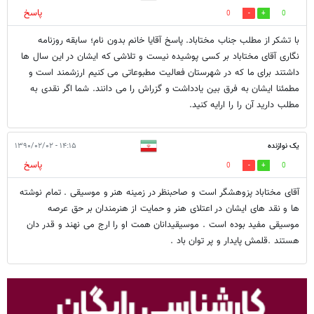
پاسخ
0
0
با تشکر از مطلب جناب مختاباد. پاسخ آقایا خانم بدون نام؛ سابقه روزنامه
نگاری آقای مختاباد بر کسی پوشیده نیست و تلاشی که ایشان در این سال ها
داشتند برای ما که در شهرستان فعالیت مطبوعاتی می کنیم ارزشمند است و
مطمئنا ایشان به فرق بین یادداشت و گزراش را می دانند. شما اگر نقدی به
مطلب دارید آن را را ارایه کنید.
یک نوازنده
۱۴:۱۵ - ۱۳۹۰/۰۲/۰۲
پاسخ
0
0
آقای مختاباد پزوهشگر است و صاحبنظر در زمینه هنر و موسیقی . تمام نوشته
ها و نقد های ایشان در اعتلای هنر و حمایت از هنرمندان بر حق عرصه
موسیقی مفید بوده است . موسیقیدانان همت او را ارج می نهند و قدر دان
هستند .قلمش پایدار و پر توان باد .