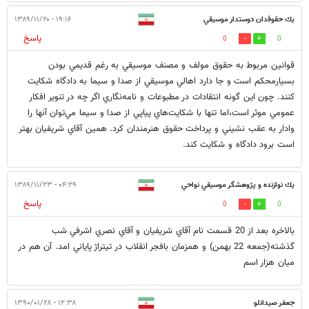
يك حقوقدان دوستدار موسيقي
۱۹:۱۶ - ۱۳۸۹/۱۱/۲۰
پاسخ
0
0
قوانين مربوط به حقوق مولف و مصنف موسيقي به رغم قديمي بودن
بسيارمحكم است و جا دارد اهالي موسيقي از صدا و سيما به دادگاه شكايت
كنند. چون اين گونه انتقادات در مطبوعات و نامه‌نگاري اگر چه در تنوير افكار
عمومي موثر است،اما تنها با شكايت‌هاي پياپي از صدا و سيما مي‌توان آنها را
وادار به عقب نشيني و پرداخت حقوق هنرمندان كرد. همين آقاي شريفيان بهتر
است برود دادگاه و شكايت كند.
يك نوازنده و پژوهشگر موسيقي نواحي
۰۴:۲۹ - ۱۳۸۹/۱۱/۲۳
پاسخ
0
0
بالاخره بعد از 20 قسمت نام آقاي شريفيان و آقاي نصري اشرفي شب
گذشته(جمعه 22 بهمن) و همزمان بافجر انقلاب در تيتراژ پاياني امد. آن هم در
ميان هزار اسم
جعفر صیدانلو
۱۲:۳۸ - ۱۳۹۰/۰۱/۲۸