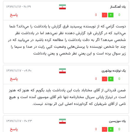
يك آهنگساز
۲۰:۲۹ - ۱۳۸۹/۱۱/۱۶
پاسخ
0
0
دوست گرامي كه از نويسنده پرسيديد فرق گزارش يا يادداشت را مي‌داند؟ شما
مي‌دانيد كه در گزارش فرد گزارش دهنده نظر نمي‌دهد اما در يادداشت نظر
شخصي ميدهد؟ اگر به دقت يادداشت را مطالعه كرده باشيد در مي‌يابيد كه در
چند جا شخص نويسنده با پرسش‌هايي وضعيت كپي رايت در صدا و سيما را
زير سوال برده است و اين يعني نطر شخصي و يعني يادداشت
یک نوازنده بوشهری
۰۹:۴۰ - ۱۳۸۹/۱۱/۱۷
پاسخ
0
0
ضمن قدردانی از آقای مختاباد بابت این یادداشت باید بگویم که هنوز که هنوز
است در تیتراژ پایانی سریال مختارنامه تنها نام آقای موسوی آمده است و هیچ
نامی از آقای شریفیان که گرداورنده اصلی این اثر بودند نیست.
يك موزيسين
۲۰:۲۳ - ۱۳۸۹/۱۱/۱۷
پاسخ
0
0