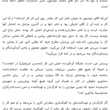
نیامده و تنها به ذکر نام آقای محمد موسوی، مدیر انتشارات ماهور اکتفا شده
است.
این‌که آقای موسوی به عنوان ناشر این کار چقدر روی این اثر کار کرده‌اند؟ و آیا این
کار و ایده‌ آن از آقای اشرفی بود و ناشر تنها و در آخرین مراحل به انتشار ‌آنها
مبادرت کردند و یا ناشر سفارش‌دهنده و ایده‌پرداز اصلی کار بوده‌، محل نزاع این
نوشته نیست، اگر چه به دلیل نبود قرارداد‌های روشن و شفافی که تمامی مراحل
کار را پیش‌بینی کند،باید این پرسش مطرح شود که وقتی اثری غیر از پخش به
صورت سی‌دی هم مورد استفاده قرار می‌گیرد، حقوق معنوی و مادی گردآورندگان و
پدید‌آورندگان چه می‌شود و در کجا قرار می‌گیرد؟
پرسش این است؛ جایگاه گردآورنده اصلی این کار (محسن شریفیان) در کجاست؟
و اصولا‌ آیا هیچ عقل سلیمی می‌تواند بپذیرد سریالی به عظمت «مختارنامه»‌
ساخته‌ ‌شود، با بودجه‌ای نزدیک به 20 میلیارد تومان. و در آن برای داشتن
مشاوری حقوقی در کنار و همراه این گروه هیچ ‌گونه پیش‌بینی و تمهیدی
اندیشیده نشود که چنین مواردی را به کارگردان و تهیه‌کننده و حتی دست‌اندرکاران
صدا‌و‌سیما یاد‌آوری کند؟
اگر کارگردان و تهیه‌کننده‌ای به آهنگسازی سفارش کاری‌ را می‌دهد و او هم کار را
تمام و کمال تحویل می‌دهد،‌ یک نفر نباید از این آهنگساز محترم بپرسد که برادر