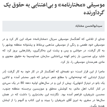
موسیقی «مختارنامه» و بی‌اعتنایی به حقوق یک
گردآورنده
سیدابوالحسن مختاباد
جدای از تلاشی که آهنگساز موسیقی سریال «مختارنامه» صرف این کار کرد و در
موسیقی خود طعمی و رنگی از موسیقی مذهبی پرملاط و پشتوانه منطقه بوشهر را
به کار گرفت، در حواشی و پس و پشت این به‌کارگیری، رفتارهایی بروز کرد که
شاید برای صدمین بار زخم کهنه بی‌اعتنایی سازمان صداو‌سیما به حقوق معنوی و
مادی هنرمندان موسیقی را، باز کرد.
ماجرا از این قرار است؛ دو نغمه‌ای که آهنگساز اثر در کار خود به کار گرفت (در
تیتراژ ابتدایی که نوحه‌خوانی با مطلع شعر «برخیز که شور محشر آمد» و لالایی
یک بانو در تیتراژ انتهایی)، پیش از این و در سال‌های اولیه دهه ‌80 در یک سی‌دی
در کنار کتاب اهل ماتم، به کوشش محقق و موزیسین‌ برجسته منطقه جنوب،
محسن شریفیان، فراهم آمده بود. نگارنده این بخت‌یاری را داشت که در همان
سال‌ها در سفری به تبریز آقای شریفیان را ببیند و این کتاب و آلبوم را از ایشان
هدیه بگیرد.