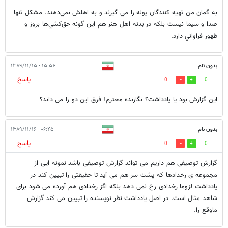
به گمان من تهيه كنندگان پوله را مي گيرند و به اهلش نمي‌دهند. مشكل تنها
صدا و سيما نيست بلكه در بدنه اهل هنر هم اين گونه حق‌كشي‌ها بروز و
ظهور فراواني دارد.
بدون نام
۱۵:۵۴ - ۱۳۸۹/۱۱/۱۵
پاسخ
0
0
این گزارش بود یا یادداشت؟ نگارنده محترم! فرق این دو را می داند؟
بدون نام
۰۶:۴۵ - ۱۳۸۹/۱۱/۱۶
پاسخ
0
0
گزارش توصیفی هم داریم می تواند گزارش توصیفی باشد نمونه ایی از
مجموعه ی رخدادها که پشت سر هم می آید تا حقیقتی را تبیین کند در
یادداشت لزوما رخدادی رخ نمی دهد بلکه اگز رخدادی هم آورده می شود برای
شاهد مثال است. در اصل یادداشت نظر نویسنده را تبیین می کند گزارش
ماوقع را.