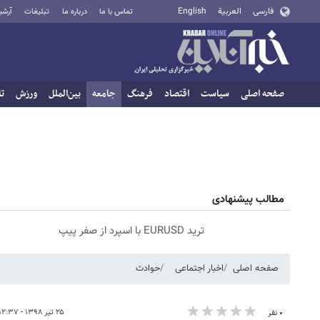
فارسی
العربية
English
تماس با ما
درباره ما
تبلیغات
آرشی
صفحه اصلی
سیاست
اقتصاد
فرهنگ
جامعه
بین‌الملل
ورزش
تا
مطالب پیشنهادی
ترید EURUSD با اسپرد از صفر پیپ
صفحه اصلی
اخبار اجتماعی
حوادث
۲۵ تیر ۱۳۹۸ - ۱۲:۳۷
۰ نفر