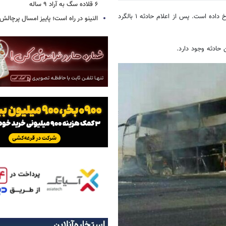
۶ قلاده سگ به آراد ۹ ساله
پیرحسن کولیوند گفت: این حادثه در محور ایرانشهر-بم، ۲۵ کیلومتری بزمان رخ داده است. پس از اعلام حادثه ۱ بالگرد
النینو در راه است؛ پاییز امسال پرچال