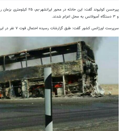
و ۳ دستگاه آمبولانس به محل اعزام شدند.
سرپرست اورژانس کشور گفت: طبق گزارشات رسیده احتمال فوت ۷ نفر در این حادثه وجود دارد.