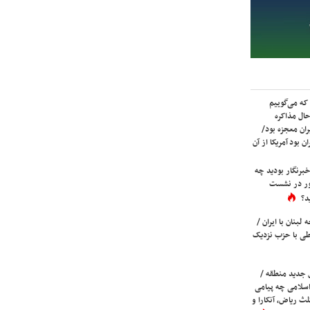
که می‌گوییم
حال مذاکره
ران معجزه بود/
ن بود آمریکا از آن
برنگار بودید چه
ور در نشست
د؟
لبنان با ایران /
ی با حزب نزدیک
 جدید منطقه /
اسلامی چه پیامی
لث ریاض، آنکارا و