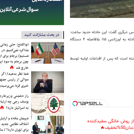
بوس دیگری گفت: این حادثه حدود ساعت:
در بحث مشارکت کنید
۹:۴۸ دقیقه امروز (سه شنبه) در جاده بویین به خوانسار رخ داد. با اعلام حادثه به اورژانس ١١۵ بلافاصله ۴ دستگاه
ابوالفتح: حتی زمانی 
مذاکره نمی‌کنیم، در 
هستیم/ برجام برای ای
 این لحظه ۱۲ کشته و ۹ مصدوم برجا گذاشته است که پس از اقدامات اولیه توسط
چون برجام به سود ایرا
خارج شد
شما نظر بدهید/ اگر خ
سوالی از رئیس جمه
خبری فردا می‌پرسیدی
راز دشمنی وزیرخارجه 
یوسف رجی چه ارتباط
به اسرائیل دارد؟
«پیمان مکه» و آرایش
 از روش خانگی سفیدکننده
ائتلاف نظامی جدید 
دان50%تخفیف🔥
برای تهران دارد؟ / مث