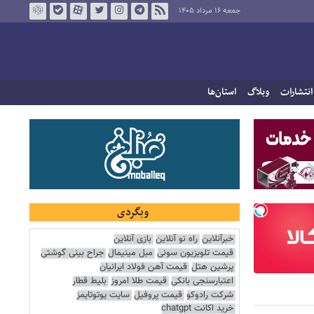
جمعه ۱۶ مرداد ۱۴۰۵
انتشارات
وبلاگ
استان‌ها
وبگردی
خبرآنلاین
راه نو آنلاین
بازی آنلاین
قیمت تلویزیون سونی
مبل مینیمال
جراح بینی گوشتی
پرشین هتل
قیمت آهن فولاد ایرانیان
اعتبارسنجی بانکی
قیمت طلا امروز
بلیط قطار
شرکت رادوکو
قیمت پروفیل
سایت یوتوتایمز
خرید اکانت chatgpt