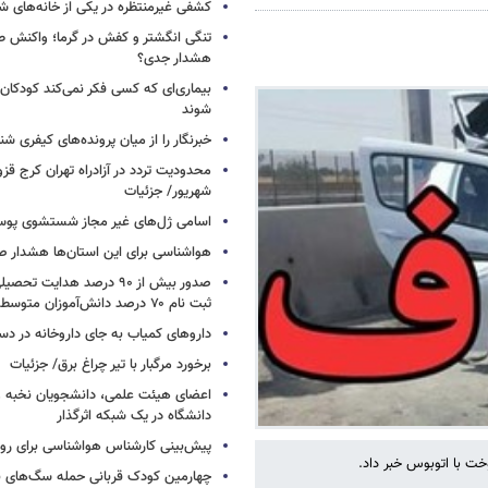
کشفی غیرمنتظره در یکی از خانه‌های ش
تنگی انگشتر و کفش در گرما؛ واکنش ط
هشدار جدی؟
بیماری‌ای که کسی فکر نمی‌کند کودکان ب
شوند
خبرنگار را از میان پرونده‌های کیفری شن
شهریور/ جزئیات
اسامی ژل‌های غیر مجاز شستشوی پو
هواشناسی برای این استان‌ها هشدار صا
صدور بیش از ۹۰ درصد هدایت 
ثبت نام ۷۰ درصد دانش‌آموزان متوسطه اول
داروهای کمیاب به جای داروخانه در دس
برخورد مرگبار با تیر چراغ برق/ جزئیات
اعضای هیئت علمی، دانشجویان نخبه و 
دانشگاه در یک شبکه‌ اثرگذار
پیش‌بینی کارشناس هواشناسی برای روزه
 با اتوبوس خبر داد.
چهارمین کودک قربانی حمله سگ‌های 