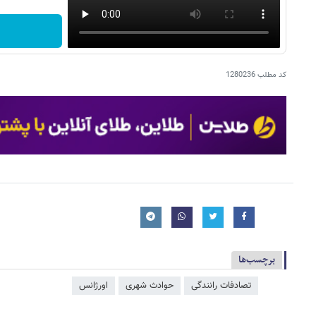
کد مطلب
1280236
برچسب‌ها
تصادفات رانندگی
حوادث شهری
اورژانس