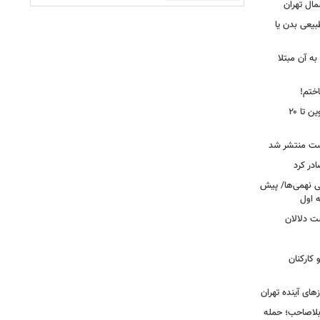
مال تهران
بیعی بدن یا
ه آن مبتلا
اختم!
محدودیت تردد در آزادراه تهران کرج قزوین تا ۲۰
ست منتشر شد
در کرد
تحصیلی نهمی‌ها/ پیش
ت دلالان
کارکنان
ای آینده تهران
بلاصاحب؛ حمله