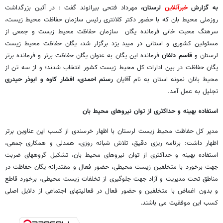
به گزارش
خبرآنلاین
لرستان،
مهرداد فتحی بیرانوند گفت : در آئین بزرگداشت
روزملی محیط بان که با حضور دکتر کلانتری رئیس سازمان حفاظت محیط زیست،
سرهنگ محبت خانی فرمانده یگان سازمان حفاظت محیط زیست و جمعی از
مسئولین کشوری و استانی در میبد یزد برگزار شد، یگان حفاظت محیط زیست
لرستان و
قاسم دلفان
فرمانده این یگان به عنوان یگان حفاظت برتر و فرمانده برتر
یگان حفاظت در بین ادارات کل محیط زیست کشور انتخاب شدند؛ و از سه تن از
محیط بانان نمونه استان به نام آقایان
رستم احمدی، افشار کاوه و ابوذر حیدری
تجلیل به عمل آمد.
استفاده بهینه و حداکثری از توان نیروهای محیط بان
مدیر کل حفاظت محیط زیست لرستان با اظهار خرسندی از کسب این عناوین برتر
اظهار داشت: برنامه ریزی دقیق، تلاش شبانه روزی، همدلی و همکاری جمعی،
استفاده بهینه و حداکثری از توان نیروهای محیط بان، تشکیل گروههای ضربت
جهت برخورد با متخلفین زیست محیطی، حضور فعال و مقتدرانه یگان حفاظت در
مناطق تحت مدیریت و آزاد جهت جلوگیری از تخلفات زیست محیطی، برخورد قاطع
و بدون اغماض با متخلفین و حضور فعال در فعالیتهای اجتماعی از دلایل اصلی
کسب این موفقیت می باشند.