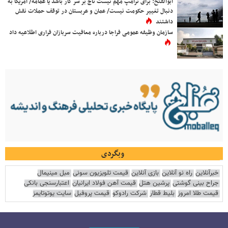
ابوالفتح: برای ترامپ مهم نیست تاج بر سر کار باشد یا عمامه/ آمریکا به
دنبال تغییر حکومت نیست/ عمان و عربستان در توقف حملات نقش
داشتند
سازمان وظیفه عمومی فراجا درباره معافیت سربازان فراری اطلاعیه داد
وبگردی
خبرآنلاین
راه نو آنلاین
بازی آنلاین
قیمت تلویزیون سونی
مبل مینیمال
جراح بینی گوشتی
پرشین هتل
قیمت آهن فولاد ایرانیان
اعتبارسنجی بانکی
قیمت طلا امروز
بلیط قطار
شرکت رادوکو
قیمت پروفیل
سایت یوتوتایمز