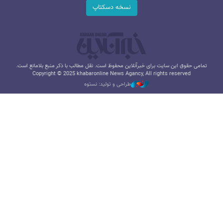
نسخه دسکتاپ
تمامی حقوق این سایت برای خبرآنلاین محفوظ است. نقل مطالب با ذکر منبع بلامانع است.
Copyright © 2025 khabaronline News Agancy, All rights reserved
طراحی و تولید: نستوه