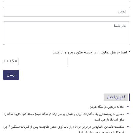
*
لطفا حاصل عبارت را در جعبه متن روبرو وارد کنید
1 + 15 =
ارسال
آخرین اخبار
حادثه دریایی در تنگه هرمز
حسین شریعتمداری به مذاکرات ایران و عمان بر سر تردد در تنگه هرمز حمله کرد: دارید تنگه را
برای امریکا باز می کنید
شکست دکترین اختاپوس در برابر ایران / راز تاب‌آوری محور مقاومت پس از ضربات سنگین / چرا
آمریکا باید راه دیپلماسی را برگزیند؟