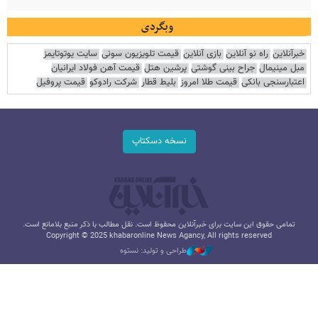
وبگردی
خبرآنلاین
راه نو آنلاین
بازی آنلاین
قیمت تلویزیون سونی
سایت یوتوتایمز
مبل مینیمال
جراح بینی گوشتی
پرشین هتل
قیمت آهن فولاد ایرانیان
اعتبارسنجی بانکی
قیمت طلا امروز
بلیط قطار
شرکت رادوکو
قیمت پروفیل
نسخه دسکتاپ
تمامی حقوق این سایت برای خبرآنلاین محفوظ است. نقل مطالب با ذکر منبع بلامانع است.
Copyright © 2025 khabaronline News Agancy, All rights reserved
طراحی و تولید: نستوه