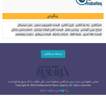
وبگردی
خبرآنلاین
راه نو آنلاین
بازی آنلاین
قیمت تلویزیون سونی
مبل مینیمال
جراح بینی گوشتی
پرشین هتل
قیمت آهن فولاد ایرانیان
اعتبارسنجی بانکی
قیمت طلا امروز
بلیط قطار
شرکت رادوکو
قیمت پروفیل
سایت یوتوتایمز
نسخه دسکتاپ
تمامی حقوق این سایت برای خبرآنلاین محفوظ است. نقل مطالب با ذکر منبع بلامانع است.
Copyright © 2025 khabaronline News Agancy, All rights reserved
طراحی و تولید: نستوه