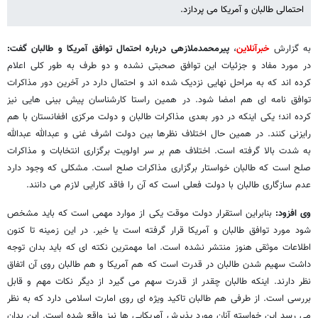
احتمالی طالبان و آمریکا می پردازد.
به گزارش
خبرآنلاین
،
پیرمحمدملازهی درباره احتمال توافق آمریکا و طالبان گفت:
در مورد مفاد و جزئیات این توافق صحبتی نشده و دو طرف به طور کلی اعلام
کرده اند که به مراحل نهایی نزدیک شده اند و احتمال دارد در آخرین دور مذاکرات
توافق نامه ای هم امضا شود. در همین راستا کارشناسان پیش بینی هایی نیز
کرده اند؛ یکی اینکه در دور بعدی مذاکرات طالبان و دولت مرکزی افغانستان با هم
رایزنی کنند. در همین حال اختلاف نظرها بین دولت اشرف غنی و عبدالله عبدالله
به شدت بالا گرفته است. اختلاف هم بر سر اولویت برگزاری انتخابات و مذاکرات
صلح است که طالبان خواستار برگزاری مذاکرات صلح است. مشکلی که وجود دارد
عدم سازگاری طالبان با دولت فعلی است که آن را فاقد کارایی لازم می دانند.
وی افزود:
بنابراین استقرار دولت موقت یکی از موارد مهمی است که باید مشخص
شود مورد توافق طالبان و آمریکا قرار گرفته است یا خیر. در این زمینه تا کنون
اطلاعات موثقی هنوز منتشر نشده است. اما مهمترین نکته ای که باید بدان توجه
داشت سهیم شدن طالبان در قدرت است که هم آمریکا و هم طالبان روی آن اتفاق
نظر دارند. اینکه طالبان چقدر از قدرت سهم می گیرد از دیگر نکات مهم و قابل
بررسی است. از طرفی هم طالبان تاکید ویژه ای روی امارت اسلامی دارد که به نظر
می رسد این خواسته آنان مورد پذیرش آمریکایی ها نیز واقع شده است. این بدان