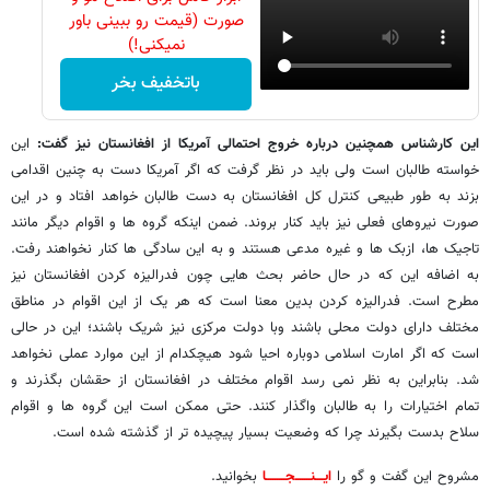
صورت (قیمت رو ببینی باور
نمیکنی!)
باتخفیف بخر
این کارشناس همچنین درباره خروج احتمالی آمریکا از افغانستان نیز گفت:
این
خواسته طالبان است ولی باید در نظر گرفت که اگر آمریکا دست به چنین اقدامی
بزند به طور طبیعی کنترل کل افغانستان به دست طالبان خواهد افتاد و در این
صورت نیروهای فعلی نیز باید کنار بروند. ضمن اینکه گروه ها و اقوام دیگر مانند
تاجیک ها، ازبک ها و غیره مدعی هستند و به این سادگی ها کنار نخواهند رفت.
به اضافه این که در حال حاضر بحث هایی چون فدرالیزه کردن افغانستان نیز
مطرح است. فدرالیزه کردن بدین معنا است که هر یک از این اقوام در مناطق
مختلف دارای دولت محلی باشند وبا دولت مرکزی نیز شریک باشند؛ این در حالی
است که اگر امارت اسلامی دوباره احیا شود هیچکدام از این موارد عملی نخواهد
شد. بنابراین به نظر نمی رسد اقوام مختلف در افغانستان از حقشان بگذرند و
تمام اختیارات را به طالبان واگذار کنند. حتی ممکن است این گروه ها و اقوام
سلاح بدست بگیرند چرا که وضعیت بسیار پیچیده تر از گذشته شده است.
مشروح این گفت و گو را
ایــــنـــــــجـــــــــا
بخوانید.