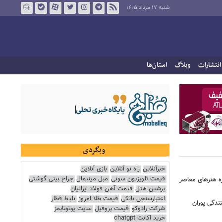
شنبه ۱۷ مرداد ۱۴۰۵
انتشارات
وبلاگ
استان‌ها
وبگردی
خبرآنلاین
راه نو آنلاین
بازی آنلاین
قیمت تلویزیون سونی
مبل مینیمال
جراح بینی گوشتی
زه هنرهای معاصر
پرشین هتل
قیمت آهن فولاد ایرانیان
اعتبارسنجی بانکی
قیمت طلا امروز
بلیط قطار
ندگی پوران
شرکت رادوکو
قیمت پروفیل
سایت یوتوتایمز
خرید اکانت chatgpt