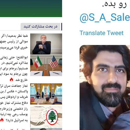
در بحث مشارکت کنید
شما نظر بدهید/ اگر خ
سوالی از رئیس جمه
خبری فردا می‌پرسیدی
ابوالفتح: حتی زمانی 
مذاکره نمی‌کنیم، در 
هستیم/ برجام برای ای
چون برجام به سود ایرا
خارج شد
نماز جماعت سران ترک
پاکستان + عکس / بن‌س
شریف و اردوغان پس ا
دفاع مشترک نماز خوا
راز دشمنی وزیرخارجه 
یوسف رجی چه ارتباط
به اسرائیل دارد؟