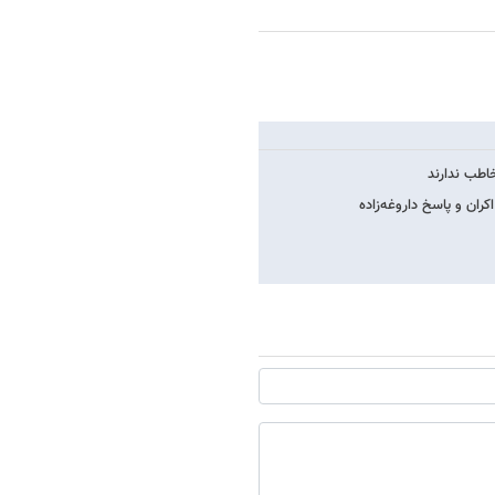
خاطب ندارند
ران و پاسخ داروغه‌زاده