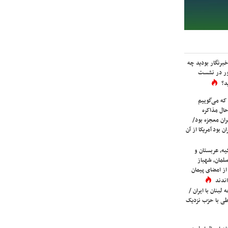
برنگار بودید چه
ور در نشست
د؟
که می‌گوییم
حال مذاکره
ران معجزه بود/
ن بود آمریکا از آن
یه، عربستان و
لمان، شهباز
ز امضای پیمان
ندند
لبنان با ایران /
ی با حزب نزدیک