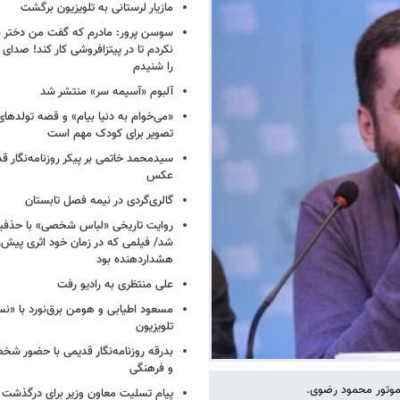
مازیار لرستانی به تلویزیون برگشت
سوسن پرور: مادرم که گفت من دختر 
نکردم تا در پیتزافروشی کار کند! صد
را شنیدم
آلبوم «آسیمه سر» منتشر شد
«می‌خوام به دنیا بیام» و قصه تولده
تصویر برای کودک مهم است
سیدمحمد خاتمی بر پیکر روزنامه‌نگار قد
عکس
گالری‌گردی در نیمه فصل تابستان
روایت تاریخی «لباس شخصی» با حذفیا
شد/ فیلمی که در زمان خود اثری پیش‌ر
هشداردهنده بود
علی منتظری به رادیو رفت
مسعود اطیابی و هومن برق‌نورد با «ن
تلویزیون
بدرقه روزنامه‌نگار قدیمی با حضور ش
و فرهنگی
وتور محمود رضوی.
پیام تسلیت معاون وزیر برای درگذشت ا