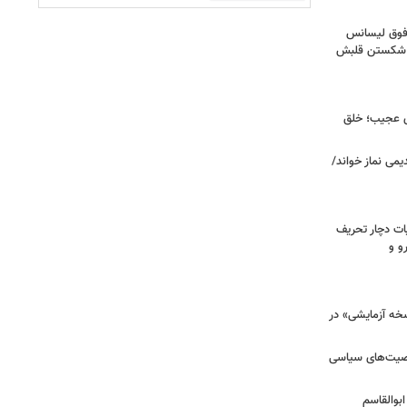
فوق‌ لیسانس
ای شکستن قلبش
ای عجیب؛ خلق
یمی نماز خواند/
ت دچار تحریف
و و
سخه آزمایشی» در
خصیت‌های سیاسی
بوالقاسم